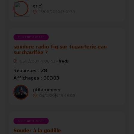
eric1
13/08/2020 13:01:39
QUESTION POSÉE
soudure radio tig sur tuyauterie eau
surchauffée ?
03/11/2007 17:08:43 -
fred11
Réponses : 28
Affichages : 30303
ptitdrummer
04/12/2014 18:48:05
QUESTION POSÉE
Souder à la godille