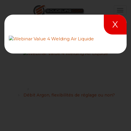
X
Débit Argon, flexibilités de
réglage ou non?
Forums
Procédé de soudage TIG / WIG / 141 / GTAW
Débit Argon, flexibilités de réglage ou non?