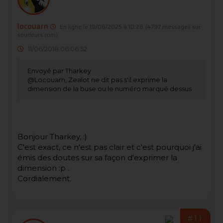
locouarn
En ligne le 19/06/2025 à 10:28
(4797 messages sur
soudeurs.com)
11/06/2018 06:06:52
Envoyé par Tharkey
@Locouarn, Zealot ne dit pas s'il exprime la
dimension de la buse ou le numéro marqué dessus
Bonjour Tharkey, :)
C'est exact, ce n'est pas clair et c'est pourquoi j'ai
émis des doutes sur sa façon d'exprimer la
dimension :p .
Cordialement.
#11