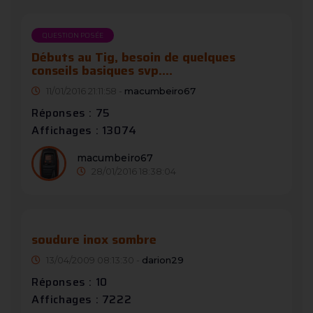
QUESTION POSÉE
Débuts au Tig, besoin de quelques
conseils basiques svp....
11/01/2016 21:11:58 -
macumbeiro67
Réponses : 75
Affichages : 13074
macumbeiro67
28/01/2016 18:38:04
soudure inox sombre
13/04/2009 08:13:30 -
darion29
Réponses : 10
Affichages : 7222