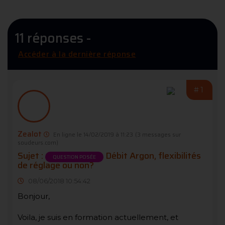
11 réponses -
Accéder à la dernière réponse
#1
Zealot
En ligne le 14/02/2019 à 11:23
(3 messages sur
soudeurs.com)
Sujet :
Débit Argon, flexibilités
QUESTION POSÉE
de réglage ou non?
08/06/2018 10:54:42
Bonjour,
Voila, je suis en formation actuellement, et