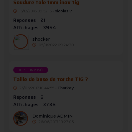
Soudure tole 1mm inox tig
15/12/2016 09:52:15 -
nicolas17
Réponses : 21
Affichages : 3954
shocker
05/11/2022 09:24:30
QUESTION POSÉE
Taille de buse de torche TIG ?
25/06/2017 10:44:55 -
Tharkey
Réponses : 8
Affichages : 3736
Dominique ADMIN
26/06/2017 18:27:05