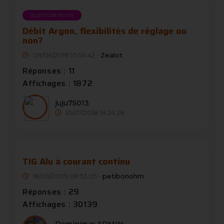
QUESTION POSÉE
Débit Argon, flexibilités de réglage ou
non?
08/06/2018 10:54:42 -
Zealot
Réponses : 11
Affichages : 1872
juju75013
10/07/2018 18:24:28
TIG Alu à courant continu
18/05/2009 08:53:05 -
petibonohm
Réponses : 29
Affichages : 30139
Dominique ADMIN