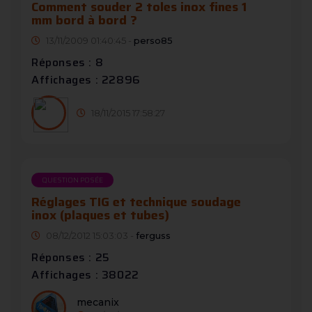
Comment souder 2 toles inox fines 1
mm bord à bord ?
13/11/2009 01:40:45 -
perso85
Réponses : 8
Affichages : 22896
18/11/2015 17:58:27
QUESTION POSÉE
Réglages TIG et technique soudage
inox (plaques et tubes)
08/12/2012 15:03:03 -
ferguss
Réponses : 25
Affichages : 38022
mecanix