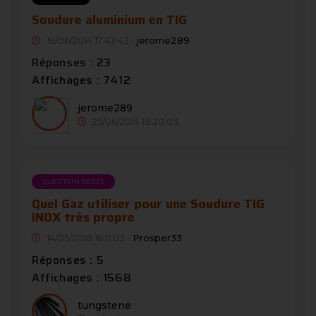
Soudure aluminium en TIG
19/06/2014 17:43:43 -
jerome289
Réponses : 23
Affichages : 7412
jerome289
25/06/2014 18:20:03
QUESTION POSÉE
Quel Gaz utiliser pour une Soudure TIG
INOX trés propre
14/05/2018 16:11:03 -
Prosper33
Réponses : 5
Affichages : 1568
tungstene