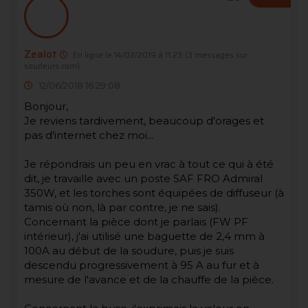
Zealot
En ligne le 14/02/2019 à 11:23
(3 messages sur
soudeurs.com)
12/06/2018 16:29:08
Bonjour,
Je reviens tardivement, beaucoup d'orages et
pas d'internet chez moi...
Je répondrais un peu en vrac à tout ce qui à été
dit, je travaille avec un poste SAF FRO Admiral
350W, et les torches sont équipées de diffuseur (à
tamis où non, là par contre, je ne sais).
Concernant la pièce dont je parlais (FW PF
intérieur), j'ai utilisé une baguette de 2,4 mm à
100A au début de la soudure, puis je suis
descendu progressivement à 95 A au fur et à
mesure de l'avance et de la chauffe de la pièce.