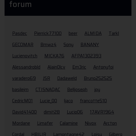
forum
Pasdec
Pierrick77100
beer
ALMIDA
Tarkl
GECOMAR
Bmwz4
Sony
BANANY
Lucienovitch
MICKA76
AFPA1302393
Alessandrobld
Alain0lcv
Em3ric
Antonyfoi
varadero69
JSR
Dadaweld
Bruno252525
basilejm
CTISNAQAC
Belljoseph
jpy
CedricM01
Lucie_00
ljaco
francotte510
David41400
dimit28
Lucio06
17AVR1964
Mordane
Limafer
Calamine
Nivox
Arcton
Cordal
HBILIR
Lamontagne42
Loisy
Gilberg