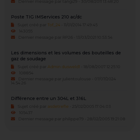
Dernier message par tangi29 - 30/08/2011 13:48:20
Poste TIG IMServices 210 ac/dc
Sujet créé par
Tof_24
- 11/01/2014 17:49:45
143055
Dernier message par RP26 - 13/03/2021 10:53:54
Les dimensions et les volumes des bouteilles de
gaz de soudage
Sujet créé par
Admin dusweld1
- 18/08/2007 12:25:10
108854
Dernier message par julientoulouse - 07/07/2024
14:54:26
Différence entre un 304L et 316L
Sujet créé par
asdetrefle
- 25/02/2005 17:04:03
105437
Dernier message par philippe79 - 28/02/2005 19:21:08