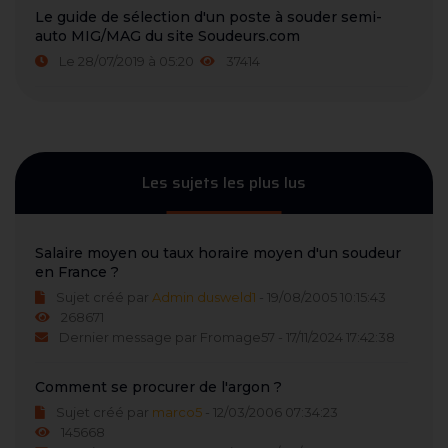
Le guide de sélection d'un poste à souder semi-
auto MIG/MAG du site Soudeurs.com
Le 28/07/2019 à 05:20
37414
Les sujets les plus lus
Salaire moyen ou taux horaire moyen d'un soudeur
en France ?
Sujet créé par
Admin dusweld1
- 19/08/2005 10:15:43
268671
Dernier message par Fromage57 - 17/11/2024 17:42:38
Comment se procurer de l'argon ?
Sujet créé par
marco5
- 12/03/2006 07:34:23
145668