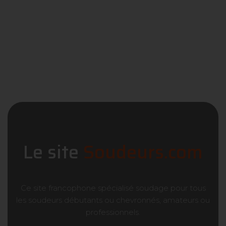
Le site
Soudeurs.com
Ce site francophone
spécialisé soudage
pour tous
les soudeurs débutants ou chevronnés, amateurs ou
professionnels.