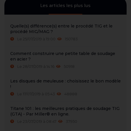
Les articles les plus lus
Quelle(s) différence(s) entre le procédé TIG et le
procédé MIG/MAG ?
Le 25/07/2019 à 19:00
150783
Comment construire une petite table de soudage
en acier ?
Le 28/07/2019 à 14:16
50918
Les disques de meuleuse : choisissez le bon modèle
!
Le 17/07/2019 à 05:43
48888
Titane 101 : les meilleures pratiques de soudage TIG
(GTA) - Par Miller® en ligne.
Le 23/07/2019 à 08:47
37950