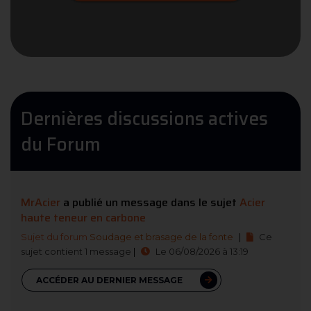
Dernières discussions actives
du Forum
MrAcier
a publié un message dans le sujet
Acier
haute teneur en carbone
Sujet du forum
Soudage et brasage de la fonte
|
Ce
sujet contient 1 message
|
Le 06/08/2026 à 13:19
ACCÉDER AU DERNIER MESSAGE