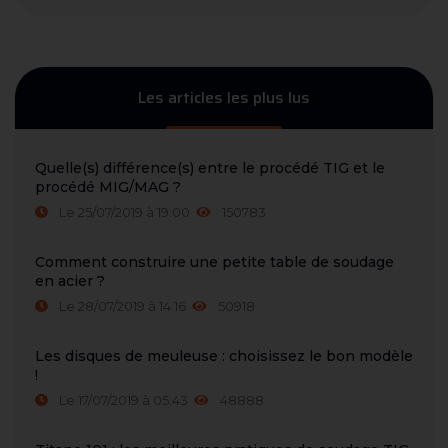
Les articles les plus lus
Quelle(s) différence(s) entre le procédé TIG et le
procédé MIG/MAG ?
Le 25/07/2019 à 19:00
150783
Comment construire une petite table de soudage
en acier ?
Le 28/07/2019 à 14:16
50918
Les disques de meuleuse : choisissez le bon modèle
!
Le 17/07/2019 à 05:43
48888