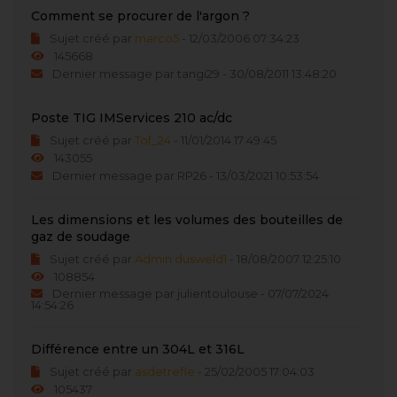
Comment se procurer de l'argon ?
Sujet créé par
marco5
- 12/03/2006 07:34:23
145668
Dernier message par tangi29 - 30/08/2011 13:48:20
Poste TIG IMServices 210 ac/dc
Sujet créé par
Tof_24
- 11/01/2014 17:49:45
143055
Dernier message par RP26 - 13/03/2021 10:53:54
Les dimensions et les volumes des bouteilles de
gaz de soudage
Sujet créé par
Admin dusweld1
- 18/08/2007 12:25:10
108854
Dernier message par julientoulouse - 07/07/2024
14:54:26
Différence entre un 304L et 316L
Sujet créé par
asdetrefle
- 25/02/2005 17:04:03
105437