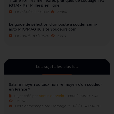
Titane 101 : les meilleures pratiques de soudage TIG
(GTA) - Par Miller® en ligne.
Le 23/07/2019 à 08:47
37950
Le guide de sélection d'un poste à souder semi-
auto MIG/MAG du site Soudeurs.com
Le 28/07/2019 à 05:20
37414
Les sujets les plus lus
Salaire moyen ou taux horaire moyen d'un soudeur
en France ?
Sujet créé par
Admin dusweld1
- 19/08/2005 10:15:43
268671
Dernier message par Fromage57 - 17/11/2024 17:42:38