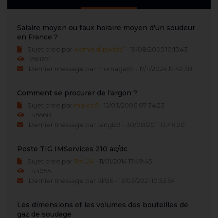
Salaire moyen ou taux horaire moyen d'un soudeur
en France ?
Sujet créé par
Admin dusweld1
- 19/08/2005 10:15:43
268671
Dernier message par Fromage57 - 17/11/2024 17:42:38
Comment se procurer de l'argon ?
Sujet créé par
marco5
- 12/03/2006 07:34:23
145668
Dernier message par tangi29 - 30/08/2011 13:48:20
Poste TIG IMServices 210 ac/dc
Sujet créé par
Tof_24
- 11/01/2014 17:49:45
143055
Dernier message par RP26 - 13/03/2021 10:53:54
Les dimensions et les volumes des bouteilles de
gaz de soudage