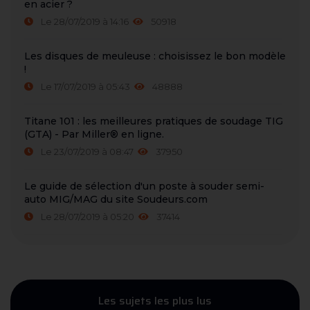
en acier ?
Le 28/07/2019 à 14:16
50918
Les disques de meuleuse : choisissez le bon modèle
!
Le 17/07/2019 à 05:43
48888
Titane 101 : les meilleures pratiques de soudage TIG
(GTA) - Par Miller® en ligne.
Le 23/07/2019 à 08:47
37950
Le guide de sélection d'un poste à souder semi-
auto MIG/MAG du site Soudeurs.com
Le 28/07/2019 à 05:20
37414
Les sujets les plus lus