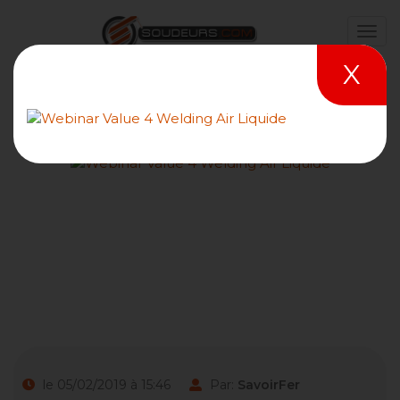
X
Glossaire - Lettre H
le 05/02/2019 à 15:46
Par:
SavoirFer