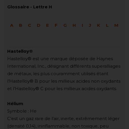
Glossaire - Lettre H
A
B
C
D
E
F
G
H
I
J
K
L
M
N
Hastelloy®
Hastelloy® est une marque déposée de Haynes
International, Inc., désignant différents superalliages
de métaux, les plus couramment utilisés étant
l’Hastelloy® B pour les millieux acides non oxydants
et l’Hastelloy® C pour les millieux acides oxydants.
Hélium
Symbole : He
C’est un gaz rare de l’air, inerte, extrêmement léger
(densité 0,14), ininflammable, non toxique, peu