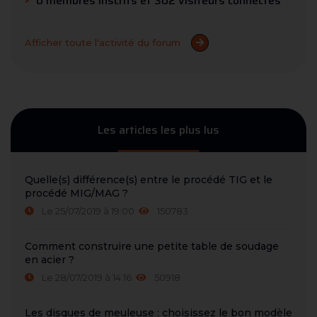
0 membres inscrits et 302 visiteurs connectés
Afficher toute l'activité du forum
Les articles les plus lus
Quelle(s) différence(s) entre le procédé TIG et le
procédé MIG/MAG ?
Le 25/07/2019 à 19:00
150783
Comment construire une petite table de soudage
en acier ?
Le 28/07/2019 à 14:16
50918
Les disques de meuleuse : choisissez le bon modèle