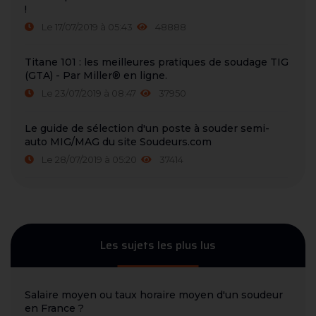
!
Le 17/07/2019 à 05:43
48888
Titane 101 : les meilleures pratiques de soudage TIG
(GTA) - Par Miller® en ligne.
Le 23/07/2019 à 08:47
37950
Le guide de sélection d'un poste à souder semi-
auto MIG/MAG du site Soudeurs.com
Le 28/07/2019 à 05:20
37414
Les sujets les plus lus
Salaire moyen ou taux horaire moyen d'un soudeur
en France ?