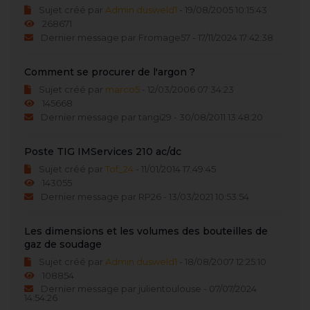
Sujet créé par
Admin dusweld1
- 19/08/2005 10:15:43
268671
Dernier message par Fromage57 - 17/11/2024 17:42:38
Comment se procurer de l'argon ?
Sujet créé par
marco5
- 12/03/2006 07:34:23
145668
Dernier message par tangi29 - 30/08/2011 13:48:20
Poste TIG IMServices 210 ac/dc
Sujet créé par
Tof_24
- 11/01/2014 17:49:45
143055
Dernier message par RP26 - 13/03/2021 10:53:54
Les dimensions et les volumes des bouteilles de
gaz de soudage
Sujet créé par
Admin dusweld1
- 18/08/2007 12:25:10
108854
Dernier message par julientoulouse - 07/07/2024
14:54:26