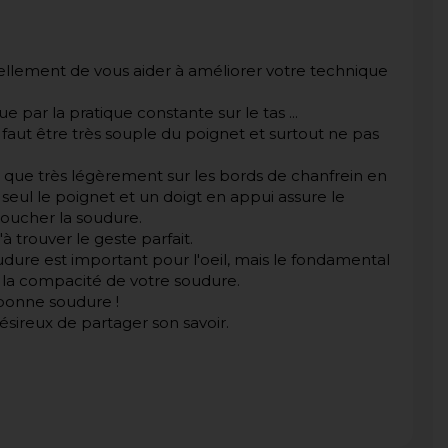
irtuellement de vous aider à améliorer votre technique
 par la pratique constante sur le tas ...
 faut être très souple du poignet et surtout ne pas
 que très légèrement sur les bords de chanfrein en
 seul le poignet et un doigt en appui assure le
toucher la soudure.
à trouver le geste parfait.
soudure est important pour l'oeil, mais le fondamental
s la compacité de votre soudure.
bonne soudure !
désireux de partager son savoir.