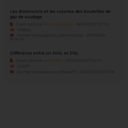
Les dimensions et les volumes des bouteilles de
gaz de soudage
Sujet créé par
Admin dusweld1
- 18/08/2007 12:25:10
108854
Dernier message par julientoulouse - 07/07/2024
14:54:26
Différence entre un 304L et 316L
Sujet créé par
asdetrefle
- 25/02/2005 17:04:03
105437
Dernier message par philippe79 - 28/02/2005 19:21:08