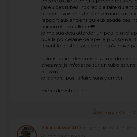
encore.d'ailleur on en apprend tous les jou
j'ai eu des tubes inox radio a faire durant
quand je vois mes finitions en inox sur 
rapport aux anciens qui eux soude ces inox
finition est excellente!!!!
je me suis deja attarder un peu le midi apr
que la porcelaine derape le plus souvent..
fesant le geste assez large je n'y arrive p
si vous auriez des conseils a me donner pou
chez moi je m'exerce sur un tube et une 
en vain
je lacherai pas l'affaire sans y arriver
merci de votre aide
Admin dusweld1
En ligne le 02/06/2012 à 06:57
07/04/2007 15:40:53