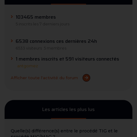
103465 membres
5 inscrits les 7 derniers jours
6538 connexions ces dernières 24h
6533 visiteurs
5 membres
1 membres inscrits et 591 visiteurs connectés
antgomez
Afficher toute l'activité du forum
Les articles les plus lus
Quelle(s) différence(s) entre le procédé TIG et le
procédé MIG/MAG ?