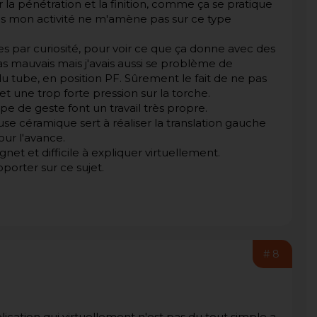
 la pénétration et la finition, comme ça se pratique
ais mon activité ne m'amène pas sur ce type
ises par curiosité, pour voir ce que ça donne avec des
pas mauvais mais j'avais aussi se problème de
du tube, en position PF. Sûrement le fait de ne pas
et une trop forte pression sur la torche.
ype de geste font un travail très propre.
buse céramique sert à réaliser la translation gauche
our l'avance.
t et difficile à expliquer virtuellement.
pporter sur ce sujet.
#8
ication qui virtuellement n'est pas du tout simple a