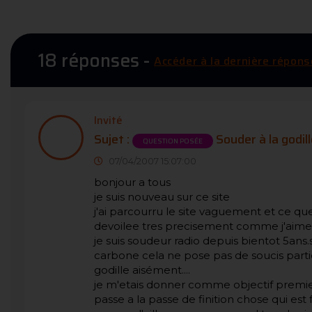
18 réponses -
Accéder à la dernière répons
Invité
Sujet :
Souder à la godil
QUESTION POSÉE
07/04/2007 15:07:00
bonjour a tous
je suis nouveau sur ce site
j'ai parcourru le site vaguement et ce qu
devoilee tres precisement comme j'aimerai 
je suis soudeur radio depuis bientot 5ans.
carbone cela ne pose pas de soucis partic
godille aisément....
je m'etais donner comme objectif premie
passe a la passe de finition chose qui est 