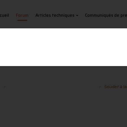
cueil
Forum
Articles techniques
Communiqués de pre
Souder à la godille
s
Procédé de soudage TIG / WIG / 141 / GTAW
Souder à la