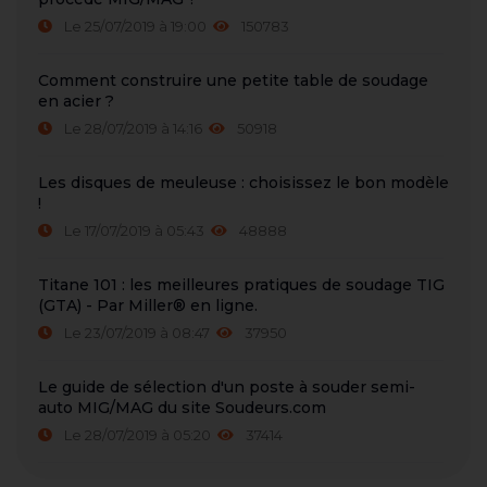
Le 25/07/2019 à 19:00
150783
Comment construire une petite table de soudage
en acier ?
Le 28/07/2019 à 14:16
50918
Les disques de meuleuse : choisissez le bon modèle
!
Le 17/07/2019 à 05:43
48888
Titane 101 : les meilleures pratiques de soudage TIG
(GTA) - Par Miller® en ligne.
Le 23/07/2019 à 08:47
37950
Le guide de sélection d'un poste à souder semi-
auto MIG/MAG du site Soudeurs.com
Le 28/07/2019 à 05:20
37414