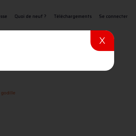
sse
Quoi de neuf ?
Téléchargements
Se connecter
X
 godille