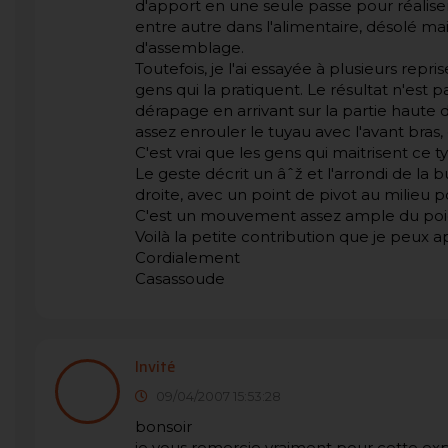
d'apport en une seule passe pour réaliser
entre autre dans l'alimentaire, désolé m
d'assemblage.
Toutefois, je l'ai essayée à plusieurs repr
gens qui la pratiquent. Le résultat n'est 
dérapage en arrivant sur la partie haute 
assez enrouler le tuyau avec l'avant bras, 
C'est vrai que les gens qui maitrisent ce t
Le geste décrit un âˆž et l'arrondi de la 
droite, avec un point de pivot au milieu p
C'est un mouvement assez ample du poigne
Voilà la petite contribution que je peux a
Cordialement
Casassoude
Invité
09/04/2007 15:53:28
bonsoir
je vous remercie vraiment pour cette expl