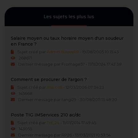
Les sujets les plus lus
Salaire moyen ou taux horaire moyen d'un soudeur
en France ?
Sujet créé par
Admin dusweld1
- 19/08/2005 10:15:43
268671
Dernier message par Fromage57 - 17/11/2024 17:42:38
Comment se procurer de l'argon ?
Sujet créé par
marco5
- 12/03/2006 07:34:23
145668
Dernier message par tangi29 - 30/08/2011 13:48:20
Poste TIG IMServices 210 ac/dc
Sujet créé par
Tof_24
- 11/01/2014 17:49:45
143055
Dernier message par RP26 - 13/03/2021 10:53:54