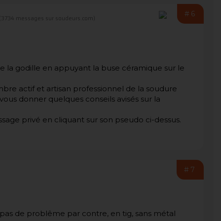
#6
(3734 messages sur soudeurs.com)
de la godille en appuyant la buse céramique sur le
re actif et artisan professionnel de la soudure
 vous donner quelques conseils avisés sur la
ssage privé en cliquant sur son pseudo ci-dessus.
#7
s pas de problême par contre, en tig, sans métal