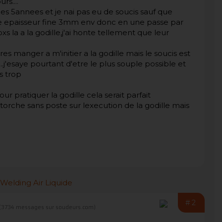
rs....
 ces 5annees et je nai pas eu de soucis sauf que
une epaisseur fine 3mm env donc en une passe par
s la a la godille,j'ai honte tellement que leur
es manger a m'initier a la godille mais le soucis est
.j'esaye pourtant d'etre le plus souple possible et
as trop
r pratiquer la godille cela serait parfait
torche sans poste sur lexecution de la godille mais
#2
(3734 messages sur soudeurs.com)