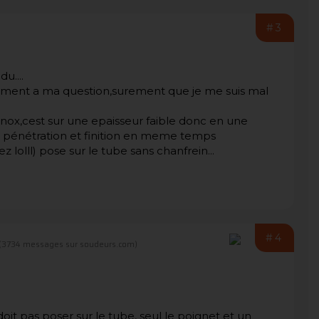
#3
u....
alement a ma question,surement que je me suis mal
 inox,cest sur une epaisseur faible donc en une
t pénétration et finition en meme temps
lolll) pose sur le tube sans chanfrein...
#4
(3734 messages sur soudeurs.com)
oit pas poser sur le tube, seul le poignet et un