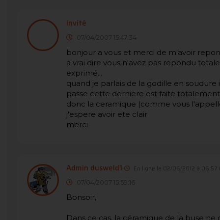
Invité
07/04/2007 15:47:34
bonjour a vous et merci de m'avoir repond
a vrai dire vous n'avez pas repondu tot
exprimé...
quand je parlais de la godille en soudure
passe cette derniere est faite totalemen
donc la ceramique (comme vous l'appellez 
j'espere avoir ete clair
merci
Admin dusweld1
En ligne le 02/06/2012 à 06:57
07/04/2007 15:59:16
Bonsoir,
Dans ce cas, la céramique de la buse ne d