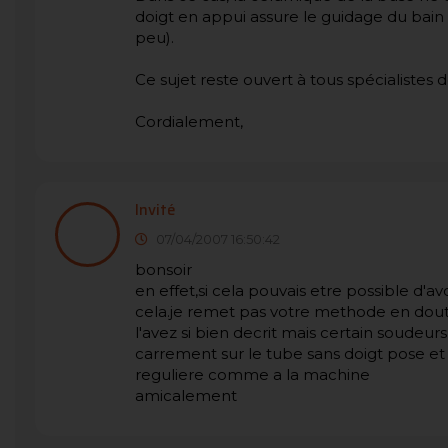
doigt en appui assure le guidage du bain 
peu).
Ce sujet reste ouvert à tous spécialistes 
Cordialement,
Invité
07/04/2007 16:50:42
bonsoir
en effet,si cela pouvais etre possible d'av
cela.je remet pas votre methode en doute
l'avez si bien decrit mais certain soudeurs
carrement sur le tube sans doigt pose et 
reguliere comme a la machine
amicalement