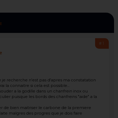
e
#1
le
e je recherche n'est pas d'apres ma constatation
la connaitre si cela est possible...
souder a la godille dans un chanfrein inox ou
ulier puisque les bords des chanfreins "aide" a la
r de bien maitriser le carbone de la premiere
faite malgres des progres que je dois faire