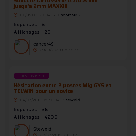
Soudure carrosserie 0.7/0.8 mm
jusqu'a 2mm MAXXIII
06/11/2019 20:04:15 -
EscortMK2
Réponses : 6
Affichages : 28
cancer49
09/10/2020 08:38:38
QUESTION POSÉE
Hésitation entre 2 postes Mig GYS et
TELWIN pour un novice
04/03/2018 07:30:04 -
Steweid
Réponses : 26
Affichages : 4239
Steweid
08/03/2018 08:30:21