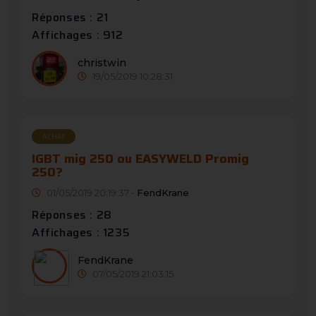
Réponses : 21
Affichages : 912
christwin
19/05/2019 10:28:31
ACHAT
IGBT mig 250 ou EASYWELD Promig
250?
01/05/2019 20:19:37 -
FendKrane
Réponses : 28
Affichages : 1235
FendKrane
07/05/2019 21:03:15