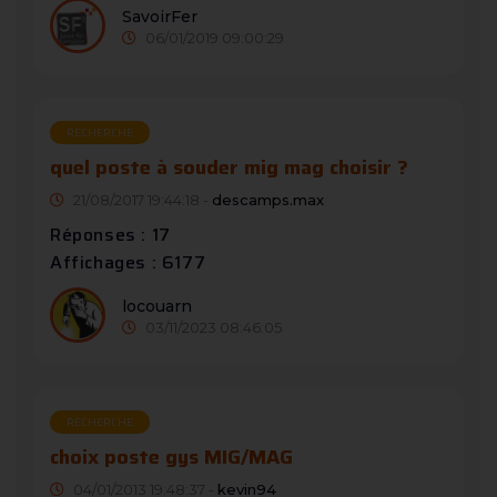
SavoirFer
06/01/2019 09:00:29
RECHERCHE
quel poste à souder mig mag choisir ?
21/08/2017 19:44:18 -
descamps.max
Réponses : 17
Affichages : 6177
locouarn
03/11/2023 08:46:05
RECHERCHE
choix poste gys MIG/MAG
04/01/2013 19:48:37 -
kevin94