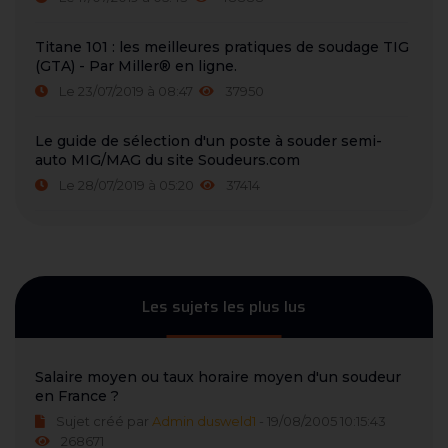
Titane 101 : les meilleures pratiques de soudage TIG
(GTA) - Par Miller® en ligne.
Le 23/07/2019 à 08:47
37950
Le guide de sélection d'un poste à souder semi-
auto MIG/MAG du site Soudeurs.com
Le 28/07/2019 à 05:20
37414
Les sujets les plus lus
Salaire moyen ou taux horaire moyen d'un soudeur
en France ?
Sujet créé par
Admin dusweld1
- 19/08/2005 10:15:43
268671