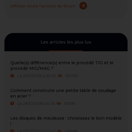
Afficher toute l'activité du forum
Les articles les plus lus
Quelle(s) différence(s) entre le procédé TIG et le
procédé MIG/MAG ?
Le 25/07/2019 à 19:00
150783
Comment construire une petite table de soudage
en acier ?
Le 28/07/2019 à 14:16
50918
Les disques de meuleuse : choisissez le bon modèle
!
Le 17/07/2019 à 05:43
48888