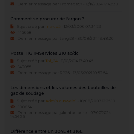
Dernier message par Fromage57 - 17/11/2024 17:42:38
Comment se procurer de l'argon ?
Sujet créé par
marco5
- 12/03/2006 07:34:23
145668
Dernier message par tangi29 - 30/08/2011 13:48:20
Poste TIG IMServices 210 ac/dc
Sujet créé par
Tof_24
- 11/01/2014 17:49:45
143055
Dernier message par RP26 - 13/03/2021 10:53:54
Les dimensions et les volumes des bouteilles de
gaz de soudage
Sujet créé par
Admin dusweld1
- 18/08/2007 12:25:10
108854
Dernier message par julientoulouse - 07/07/2024
14:54:26
Différence entre un 304L et 316L