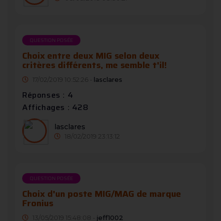
QUESTION POSÉE
Choix entre deux MIG selon deux
critères différents, me semble t'il!
17/02/2019 10:52:26 -
lasclares
Réponses : 4
Affichages : 428
lasclares
18/02/2019 23:13:12
QUESTION POSÉE
Choix d'un poste MIG/MAG de marque
Fronius
13/05/2019 15:48:08 -
jeff1002