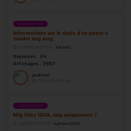
QUESTION POSÉE
Informations sur le choix d’un poste à
souder mig mag
25/08/2018 21:10:12 -
Xav3412
Réponses : 24
Affichages : 2907
jardinier
11/10/2018 18:18:58
QUESTION POSÉE
Mig Silex 160A, mig uniquement ?
23/05/2019 11:31:21 -
Aymeric3539