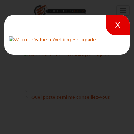
X
Quel poste semi me
conseillez-vous
Forums
Choix d'un poste à souder semi-auto MIG/MAG
Quel poste semi me conseillez-vous