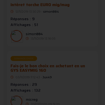
Intêret torche EURO mig/mag
12/11/2019 13:50:29 -
simon884
Réponses : 9
Affichages : 51
simon884
13/11/2019 13:16:05
DEMANDE D’AIDE
Fais-je le bon choix en achetant en un
GYS EASYMIG 160
03/11/2019 11:12:43 -
Jux49
Réponses : 29
Affichages : 132
micreg
20/07/2020 09:51:20