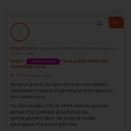
#1
Aboukhalid
En ligne le 17/09/2025 à 22:59
(2 messages sur
soudeurs.com)
Sujet :
Quel poste semi me
QUESTION POSÉE
conseillez-vous
17/09/2025 22:45:24
Bonjour à tous. Je viens d’ouvrir mon atelier
métallerie/ making et j'aimerai investir dans un
bon poste semi.
J'ai été soudeur TIG et MMA mais le semi j'ai
jamais trop pratiqué à part pour du
rechargement donc du coup le mode
synergique me paraît pas mal,