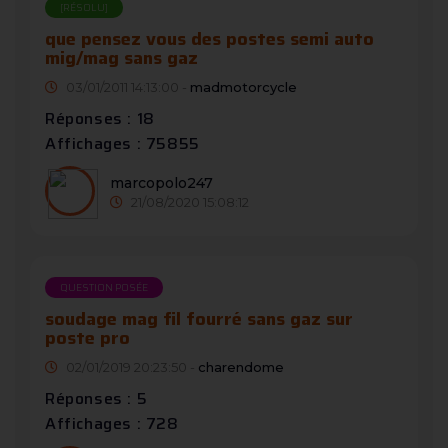
[RÉSOLU]
que pensez vous des postes semi auto
mig/mag sans gaz
03/01/2011 14:13:00 -
madmotorcycle
Réponses : 18
Affichages : 75855
marcopolo247
21/08/2020 15:08:12
QUESTION POSÉE
soudage mag fil fourré sans gaz sur
poste pro
02/01/2019 20:23:50 -
charendome
Réponses : 5
Affichages : 728