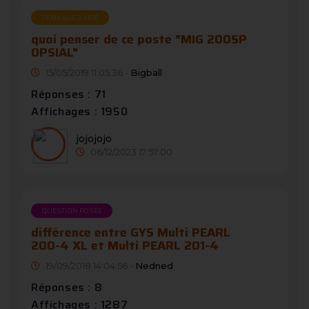
DEMANDE D’AIDE
quoi penser de ce poste "MIG 200SP
OPSIAL"
15/05/2019 11:05:36 -
Bigball
Réponses : 71
Affichages : 1950
jojojojo
06/12/2023 17:57:00
QUESTION POSÉE
différence entre GYS Multi PEARL
200-4 XL et Multi PEARL 201-4
19/09/2018 14:04:56 -
Nedned
Réponses : 8
Affichages : 1287