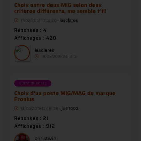
Choix entre deux MIG selon deux
critères différents, me semble t'il!
17/02/2019 10:52:26 -
lasclares
Réponses : 4
Affichages : 428
lasclares
18/02/2019 23:13:12
QUESTION POSÉE
Choix d'un poste MIG/MAG de marque
Fronius
13/05/2019 15:48:08 -
jeff1002
Réponses : 21
Affichages : 912
christwin