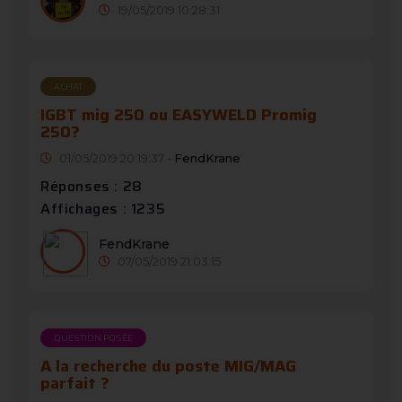
19/05/2019 10:28:31
ACHAT
IGBT mig 250 ou EASYWELD Promig
250?
01/05/2019 20:19:37 -
FendKrane
Réponses : 28
Affichages : 1235
FendKrane
07/05/2019 21:03:15
QUESTION POSÉE
A la recherche du poste MIG/MAG
parfait ?