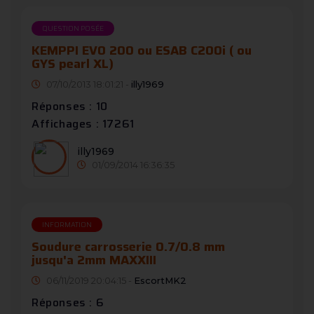
QUESTION POSÉE
KEMPPI EVO 200 ou ESAB C200i ( ou
GYS pearl XL)
07/10/2013 18:01:21 -
illy1969
Réponses : 10
Affichages : 17261
illy1969
01/09/2014 16:36:35
INFORMATION
Soudure carrosserie 0.7/0.8 mm
jusqu'a 2mm MAXXIII
06/11/2019 20:04:15 -
EscortMK2
Réponses : 6