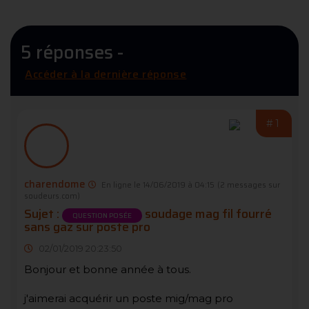
5 réponses -
Accéder à la dernière réponse
#1
charendome
En ligne le 14/06/2019 à 04:15
(2 messages sur
soudeurs.com)
Sujet :
soudage mag fil fourré
QUESTION POSÉE
sans gaz sur poste pro
02/01/2019 20:23:50
Bonjour et bonne année à tous.
j'aimerai acquérir un poste mig/mag pro