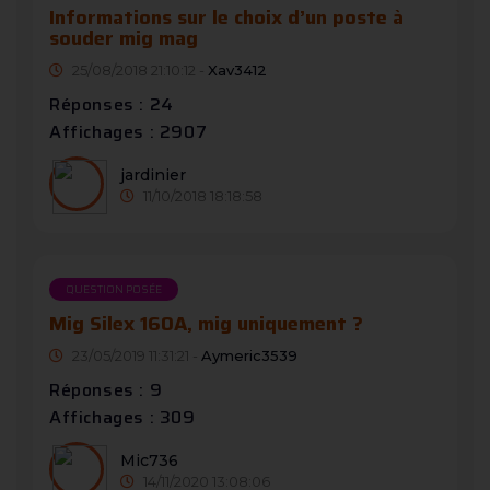
Informations sur le choix d’un poste à
souder mig mag
25/08/2018 21:10:12 -
Xav3412
Réponses : 24
Affichages : 2907
jardinier
11/10/2018 18:18:58
QUESTION POSÉE
Mig Silex 160A, mig uniquement ?
23/05/2019 11:31:21 -
Aymeric3539
Réponses : 9
Affichages : 309
Mic736
14/11/2020 13:08:06