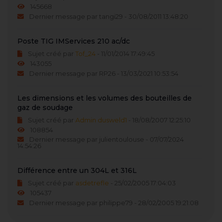
145668
Dernier message par tangi29 - 30/08/2011 13:48:20
Poste TIG IMServices 210 ac/dc
Sujet créé par
Tof_24
- 11/01/2014 17:49:45
143055
Dernier message par RP26 - 13/03/2021 10:53:54
Les dimensions et les volumes des bouteilles de
gaz de soudage
Sujet créé par
Admin dusweld1
- 18/08/2007 12:25:10
108854
Dernier message par julientoulouse - 07/07/2024
14:54:26
Différence entre un 304L et 316L
Sujet créé par
asdetrefle
- 25/02/2005 17:04:03
105437
Dernier message par philippe79 - 28/02/2005 19:21:08