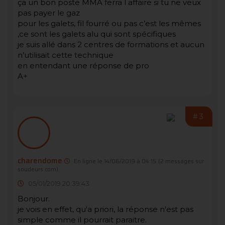
ça un bon poste MMA ferra l affaire si tu ne veux
pas payer le gaz
pour les galets, fil fourré ou pas c’est les mêmes
,ce sont les galets alu qui sont spécifiques
je suis allé dans 2 centres de formations et aucun
n’utilisait cette technique
en entendant une réponse de pro
A+
#3
charendome
En ligne le 14/06/2019 à 04:15
(2 messages sur
soudeurs.com)
05/01/2019 20:39:43
Bonjour.
je vois en effet, qu'a priori, la réponse n'est pas
simple comme il pourrait paraitre.