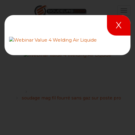
X
soudage mag fil fourré
sans gaz sur poste pro
Forums
Choix d'un poste à souder semi-auto MIG/MAG
soudage mag fil fourré sans gaz sur poste pro