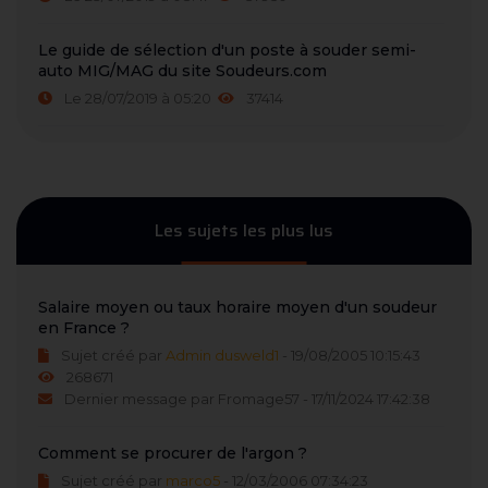
Le guide de sélection d'un poste à souder semi-
auto MIG/MAG du site Soudeurs.com
Le 28/07/2019 à 05:20
37414
Les sujets les plus lus
Salaire moyen ou taux horaire moyen d'un soudeur
en France ?
Sujet créé par
Admin dusweld1
- 19/08/2005 10:15:43
268671
Dernier message par Fromage57 - 17/11/2024 17:42:38
Comment se procurer de l'argon ?
Sujet créé par
marco5
- 12/03/2006 07:34:23