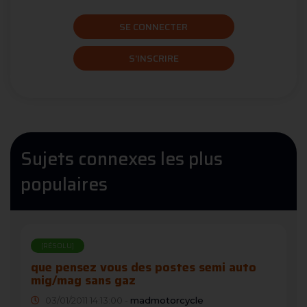
SE CONNECTER
S'INSCRIRE
Sujets connexes les plus
populaires
[RÉSOLU]
que pensez vous des postes semi auto
mig/mag sans gaz
03/01/2011 14:13:00 -
madmotorcycle