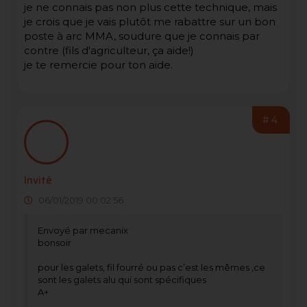
je ne connais pas non plus cette technique, mais
je crois que je vais plutôt me rabattre sur un bon
poste à arc MMA, soudure que je connais par
contre (fils d'agriculteur, ça aide!)
je te remercie pour ton aide.
#4
Invité
06/01/2019 00:02:56
Envoyé par mecanix
bonsoir
pour les galets, fil fourré ou pas c’est les mêmes ,ce
sont les galets alu qui sont spécifiques
A+