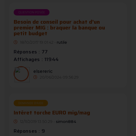
QUESTION POSÉE
Besoin de conseil pour achat d'un
premier MIG : braquer la banque ou
petit budget
18/10/2017 19:01:42 -
rutile
Réponses : 77
Affichages : 11944
elsereric
20/06/2024 09:56:29
DEMANDE D’AIDE
Intêret torche EURO mig/mag
12/11/2019 13:50:29 -
simon884
Réponses : 9