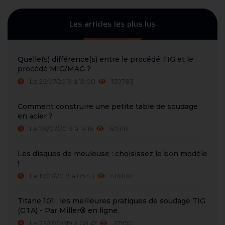
Les articles les plus lus
Quelle(s) différence(s) entre le procédé TIG et le
procédé MIG/MAG ?
Le 25/07/2019 à 19:00
150783
Comment construire une petite table de soudage
en acier ?
Le 28/07/2019 à 14:16
50918
Les disques de meuleuse : choisissez le bon modèle
!
Le 17/07/2019 à 05:43
48888
Titane 101 : les meilleures pratiques de soudage TIG
(GTA) - Par Miller® en ligne.
Le 23/07/2019 à 08:47
37950