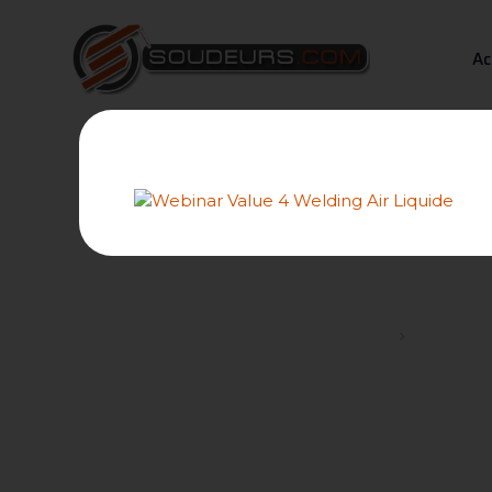
Ac
A la r
Forums
Choix d'u