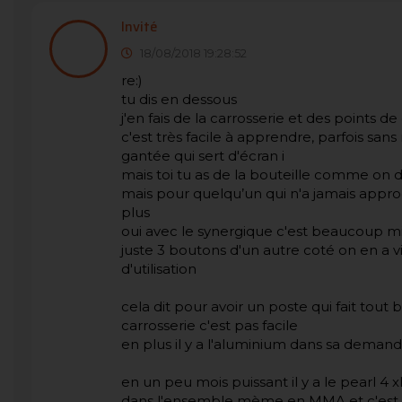
Invité
18/08/2018 19:28:52
re:)
tu dis en dessous
j'en fais de la carrosserie et des points d
c'est très facile à apprendre, parfois s
gantée qui sert d'écran i
mais toi tu as de la bouteille comme on di
mais pour quelqu’un qui n'a jamais appro
plus
oui avec le synergique c'est beaucoup m
juste 3 boutons d'un autre coté on en a v
d'utilisation
cela dit pour avoir un poste qui fait tout b
carrosserie c'est pas facile
en plus il y a l'aluminium dans sa deman
en un peu mois puissant il y a le pearl 4 xl
dans l'ensemble mème en MMA et c'est un