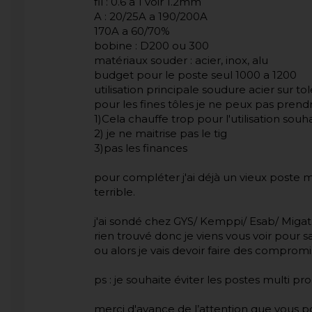
fil : 0.6 a 1 voir 1.2mm
A : 20/25A a 190/200A
170A a 60/70%
bobine : D200 ou 300
matériaux souder : acier, inox, alu
budget pour le poste seul 1000 a 1200
utilisation principale soudure acier sur
pour les fines tôles je ne peux pas prendr
1)Cela chauffe trop pour l'utilisation souh
2) je ne maitrise pas le tig
3)pas les finances
pour compléter j'ai déjà un vieux poste
terrible.
j'ai sondé chez GYS/ Kemppi/ Esab/ Migatr
rien trouvé donc je viens vous voir pour sa
ou alors je vais devoir faire des compromi
ps : je souhaite éviter les postes multi p
merci d'avance de l’attention que vous 