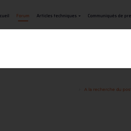
cueil
Forum
Articles techniques
Communiqués de pre
echerche du poste MIG/MAG pa
n poste à souder semi-auto MIG/MAG
A la recherche du pos