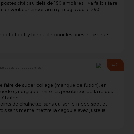
stes cité : au delà de 150 ampères il va falloir faire
si on veut continuer au mig mag avec le 250
ot et delay bien utile pour les fines épaisseurs
#6
messages sur soudeurs.com)
de faire de super collage (manque de fusion), en
ode synergique limite les possibilités de faire des
x débutants
points de chaînette, sans utiliser le mode spot et
arfois sans même mettre la cagoule avec juste la