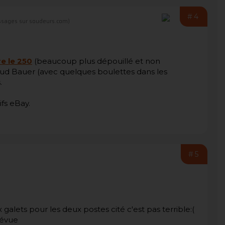
#4
sages sur soudeurs.com)
re le 250
(beaucoup plus dépouillé et non
d Bauer (avec quelques boulettes dans les
.
ifs eBay.
#5
galets pour les deux postes cité c'est pas terrible:(
révue