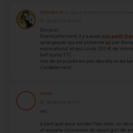
locouarn
En ligne le 19/06/2025 à 10:28
(4797 mes
18/08/2018 16:26:01
Bonjour,
Eventuellement, il y a aussi
son petit frè
synergique) qui est présenté
ici
par Renau
explications) et qui coute 200 € de moins
647 euros TTC
Voir de plus près les prix des kits et les tar
Cordialement.
Invité
18/08/2018 16:37:11
re:)
à part que pour souder l'alu avec un deux 
et aucune connexion de spool gun de p