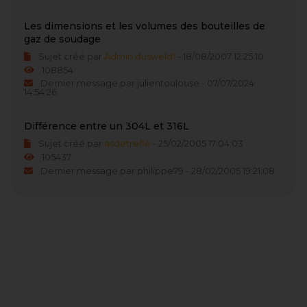
Les dimensions et les volumes des bouteilles de
gaz de soudage
Sujet créé par
Admin dusweld1
- 18/08/2007 12:25:10
108854
Dernier message par julientoulouse - 07/07/2024
14:54:26
Différence entre un 304L et 316L
Sujet créé par
asdetrefle
- 25/02/2005 17:04:03
105437
Dernier message par philippe79 - 28/02/2005 19:21:08