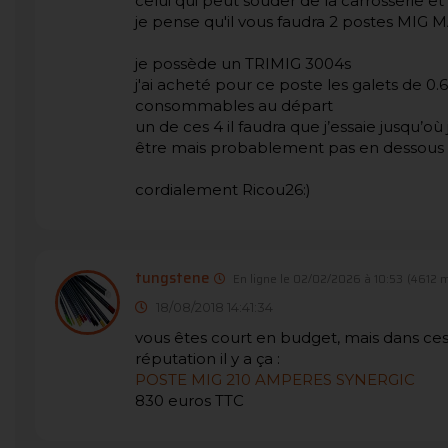
celui qui peut souder de la carrosserie e
je pense qu'il vous faudra 2 postes MIG M
je possède un TRIMIG 3004s
j'ai acheté pour ce poste les galets de 0.6
consommables au départ
un de ces 4 il faudra que j’essaie jusqu’
être mais probablement pas en dessous
cordialement Ricou26:)
tungstene
En ligne le 02/02/2026 à 10:53
(4612 
18/08/2018 14:41:34
vous êtes court en budget, mais dans ces 
réputation il y a ça :
POSTE MIG 210 AMPERES SYNERGIC
830 euros TTC