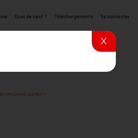
sse
Quoi de neuf ?
Téléchargements
Se connecter
X
rfait ?
te MIG/MAG parfait ?