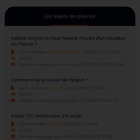
Les sujets les plus lus
Salaire moyen ou taux horaire moyen d'un soudeur
en France ?
Sujet créé par
Admin dusweld1
- 19/08/2005 10:15:43
268671
Dernier message par Fromage57 - 17/11/2024 17:42:38
Comment se procurer de l'argon ?
Sujet créé par
marco5
- 12/03/2006 07:34:23
145668
Dernier message par tangi29 - 30/08/2011 13:48:20
Poste TIG IMServices 210 ac/dc
Sujet créé par
Tof_24
- 11/01/2014 17:49:45
143055
Dernier message par RP26 - 13/03/2021 10:53:54