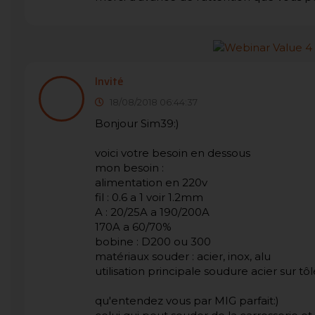
Invité
18/08/2018 06:44:37
Bonjour Sim39:)
voici votre besoin en dessous
mon besoin :
alimentation en 220v
fil : 0.6 a 1 voir 1.2mm
A : 20/25A a 190/200A
170A a 60/70%
bobine : D200 ou 300
matériaux souder : acier, inox, alu
utilisation principale soudure acier sur
qu'entendez vous par MIG parfait:)