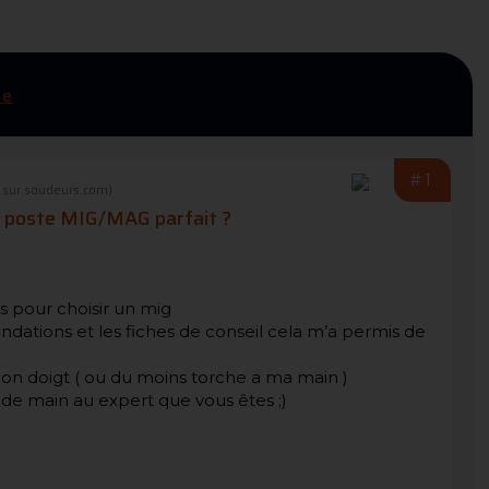
se
#1
 sur soudeurs.com)
u poste MIG/MAG parfait ?
s pour choisir un mig
andations et les fiches de conseil cela m’a permis de
on doigt ( ou du moins torche a ma main )
 de main au expert que vous êtes ;)