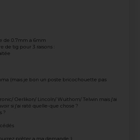
 tole de 0.7mm a 6mm
e de tig pour 3 raisons :
aitée
 mma (mais je bon un poste bricochouette pas
onic/ Oerlikon/ Lincoln/ Wuithom/ Telwin mais j'ai
voir si j'ai raté quelle-que chose ?
s ?
rocédés
pourrez prêter a ma demande ;)