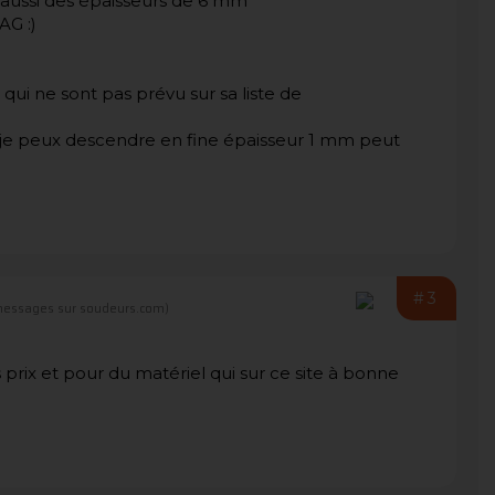
t aussi des épaisseurs de 6 mm
AG :)
 qui ne sont pas prévu sur sa liste de
où je peux descendre en fine épaisseur 1 mm peut
#3
messages sur soudeurs.com)
prix et pour du matériel qui sur ce site à bonne