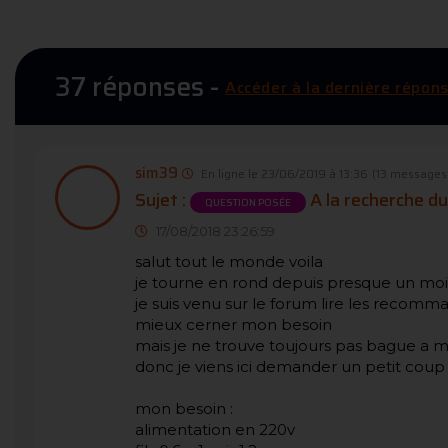
37 réponses -
Accéder à la dernière répon
sim39
En ligne le 23/06/2019 à 13:36
(13 messages
Sujet :
A la recherche d
QUESTION POSÉE
17/08/2018 23:26:59
salut tout le monde voila
je tourne en rond depuis presque un moi
je suis venu sur le forum lire les recomm
mieux cerner mon besoin
mais je ne trouve toujours pas bague a m
donc je viens ici demander un petit coup
mon besoin :
alimentation en 220v