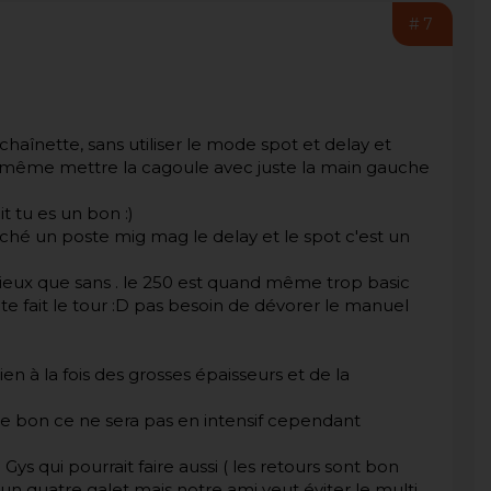
#7
e chaînette, sans utiliser le mode spot et delay et
ans même mettre la cagoule avec juste la main gauche
t tu es un bon :)
ché un poste mig mag le delay et le spot c'est un
ieux que sans . le 250 est quand même trop basic
ite fait le tour :D pas besoin de dévorer le manuel
ien à la fois des grosses épaisseurs et de la
de bon ce ne sera pas en intensif cependant
 Gys qui pourrait faire aussi ( les retours sont bon
 quatre galet mais notre ami veut éviter le multi