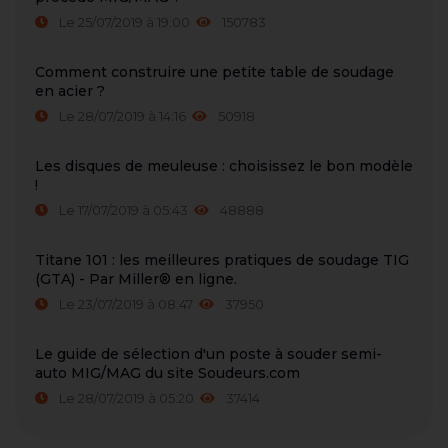
Le 25/07/2019 à 19:00
150783
Comment construire une petite table de soudage
en acier ?
Le 28/07/2019 à 14:16
50918
Les disques de meuleuse : choisissez le bon modèle
!
Le 17/07/2019 à 05:43
48888
Titane 101 : les meilleures pratiques de soudage TIG
(GTA) - Par Miller® en ligne.
Le 23/07/2019 à 08:47
37950
Le guide de sélection d'un poste à souder semi-
auto MIG/MAG du site Soudeurs.com
Le 28/07/2019 à 05:20
37414