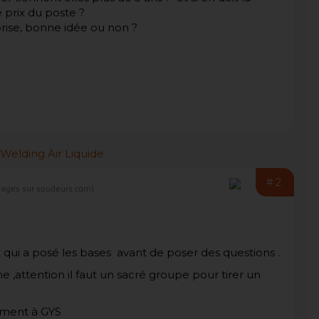
e prix du poste ?
prise, bonne idée ou non ?
#2
ages sur soudeurs.com)
 qui a posé les bases avant de poser des questions .
,attention il faut un sacré groupe pour tirer un
tement à GYS