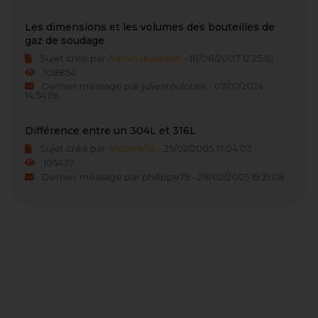
Les dimensions et les volumes des bouteilles de
gaz de soudage
Sujet créé par
Admin dusweld1
- 18/08/2007 12:25:10
108854
Dernier message par julientoulouse - 07/07/2024
14:54:26
Différence entre un 304L et 316L
Sujet créé par
asdetrefle
- 25/02/2005 17:04:03
105437
Dernier message par philippe79 - 28/02/2005 19:21:08