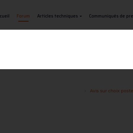
cueil
Forum
Articles techniques
Communiqués de pre
ur choix poste MMA selon cont
les néophytes et les bricoleurs soudeurs
Avis sur choix post