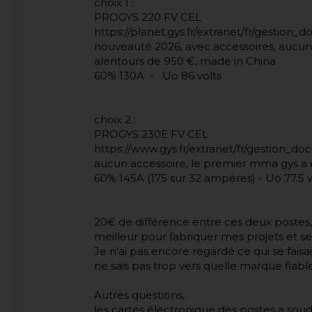
choix 1 :
PROGYS 220 FV CEL
https://planet.gys.fr/extranet/fr/gesti
nouveauté 2026, avec accessoires, aucun
alentours de 950 €, made in China
60% 130A - Uo 86 volts
choix 2 :
PROGYS 230E FV CEL
https://www.gys.fr/extranet/fr/gestion
aucun accessoire, le premier mma gys a
60% 145A (175 sur 32 ampères) - Uo 77.5 v
20€ de différence entre ces deux postes,
meilleur pour fabriquer mes projets et s
Je n'ai pas encore regardé ce qui se faisa
ne sais pas trop vers quelle marque fiabl
Autres questions,
les cartes électronique des postes a soude