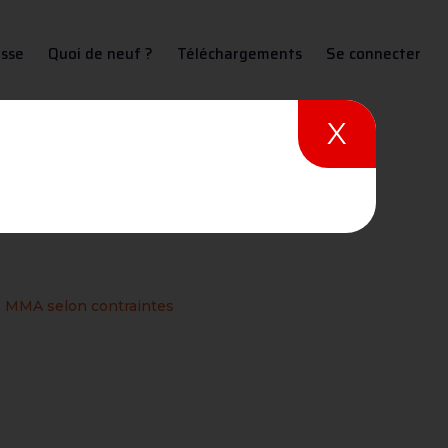
sse
Quoi de neuf ?
Téléchargements
Se connecter
X
raintes
e MMA selon contraintes