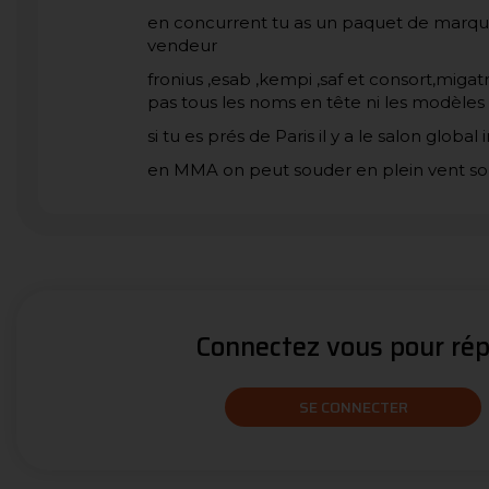
en concurrent tu as un paquet de marques 
vendeur
fronius ,esab ,kempi ,saf et consort,migatr
pas tous les noms en tête ni les modèle
si tu es prés de Paris il y a le salon globa
en MMA on peut souder en plein vent sou
Connectez vous pour répo
SE CONNECTER