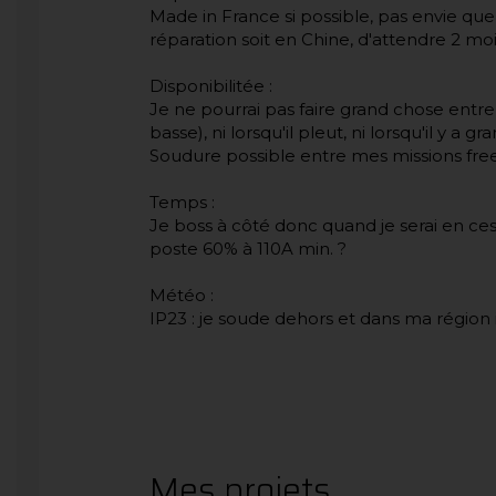
Made in France si possible, pas envie que l
réparation soit en Chine, d'attendre 2 mo
Disponibilitée :
Je ne pourrai pas faire grand chose ent
basse), ni lorsqu'il pleut, ni lorsqu'il y a gr
Soudure possible entre mes missions fre
Temps :
Je boss à côté donc quand je serai en ces
poste 60% à 110A min. ?
Météo :
IP23 : je soude dehors et dans ma région 
Mes projets,