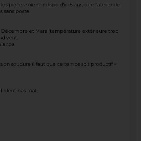
es pièces soient indispo d'ici 5 ans, que l'atelier de
is sans poste.
re Décembre et Mars (température extérieure trop
and vent.
elance.
sion soudure il faut que ce temps soit productif =
il pleut pas mal