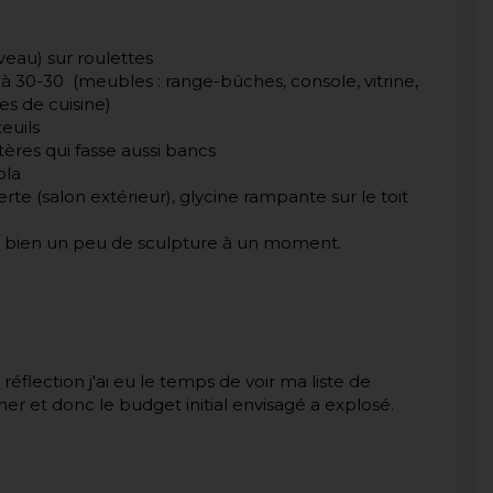
veau) sur roulettes
 à 30-30 (meubles : range-bûches, console, vitrine,
es de cuisine)
teuils
ères qui fasse aussi bancs
ola
te (salon extérieur), glycine rampante sur le toit
rai bien un peu de sculpture à un moment.
réflection j'ai eu le temps de voir ma liste de
onner et donc le budget initial envisagé a explosé.