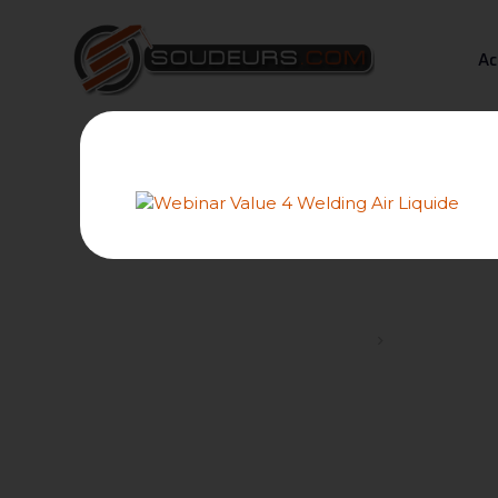
Ac
Avis s
Forums
Les novices, 