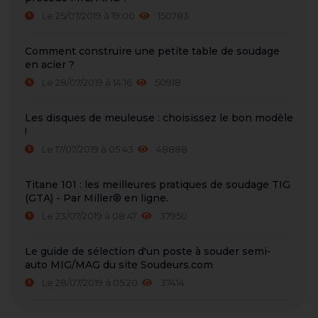
Le 25/07/2019 à 19:00
150783
Comment construire une petite table de soudage
en acier ?
Le 28/07/2019 à 14:16
50918
Les disques de meuleuse : choisissez le bon modèle
!
Le 17/07/2019 à 05:43
48888
Titane 101 : les meilleures pratiques de soudage TIG
(GTA) - Par Miller® en ligne.
Le 23/07/2019 à 08:47
37950
Le guide de sélection d'un poste à souder semi-
auto MIG/MAG du site Soudeurs.com
Le 28/07/2019 à 05:20
37414