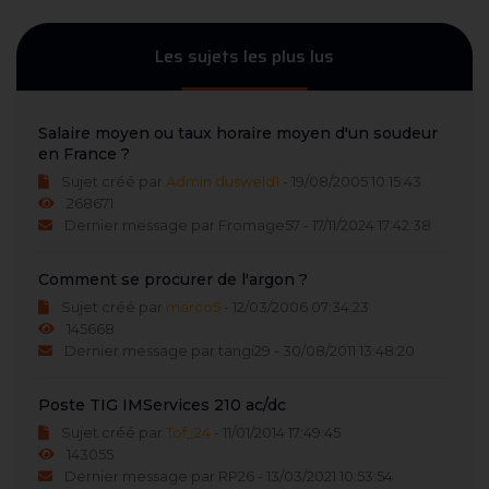
Les sujets les plus lus
Salaire moyen ou taux horaire moyen d'un soudeur
en France ?
Sujet créé par
Admin dusweld1
- 19/08/2005 10:15:43
268671
Dernier message par Fromage57 - 17/11/2024 17:42:38
Comment se procurer de l'argon ?
Sujet créé par
marco5
- 12/03/2006 07:34:23
145668
Dernier message par tangi29 - 30/08/2011 13:48:20
Poste TIG IMServices 210 ac/dc
Sujet créé par
Tof_24
- 11/01/2014 17:49:45
143055
Dernier message par RP26 - 13/03/2021 10:53:54