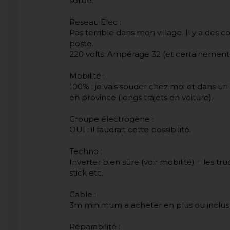
solide.
Reseau Elec :
Pas terrible dans mon village. Il y a des 
poste.
220 volts. Ampérage 32 (et certainement
Mobilité :
100% : je vais souder chez moi et dans un
en province (longs trajets en voiture).
Groupe électrogène :
OUI : il faudrait cette possibilité.
Techno :
Inverter bien sûre (voir mobilité) + les t
stick etc.
Cable :
3m minimum a acheter en plus ou inclus 
Réparabilité :