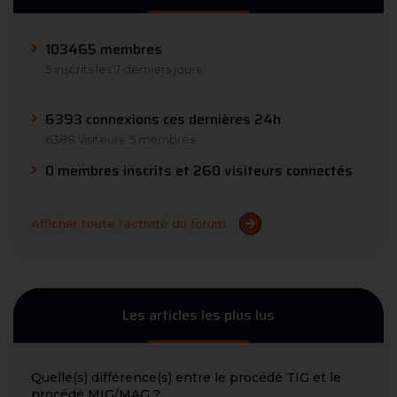
103465 membres
5 inscrits les 7 derniers jours
6393 connexions ces dernières 24h
6388 visiteurs
5 membres
0 membres inscrits et 260 visiteurs connectés
Afficher toute l'activité du forum
Les articles les plus lus
Quelle(s) différence(s) entre le procédé TIG et le
procédé MIG/MAG ?