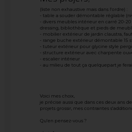
(liste non exhaustive mais dans l'ordre) :
- table a souder démontable réglable (ni
- divers meubles intérieur en carré 20-20
dressing, bibliothèque et pieds de meubl
- mobilier extérieur de jardin claustra, fau
- range buche extérieur démontable 15 st
- tuteur extérieur pour glycine style perg
- structure extérieur avec charpente ouver
- escalier intérieur
- au milieu de tout ça quelquepart je fe
Voici mes choix,
je précise aussi que dans ces deux ans de 
projets grossir, mes contraintes s'additi
Qu'en pensez-vous ?