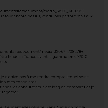
on_documentaire/document/media_31981_1/082755
 retour encore dessus, vendu pas partout mais aux
_documentaire/document/media_32057_1/082786
 être Made in France avant la gamme pro, 970 €
olts
 je n'arrive pas à me rendre compte lequel serait
elon mes contraintes.
it chez les concurrents, c'est long de comparer et je
e regarder.
r tiennent elles plus de 5 ans ? et si on doit la