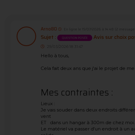
Arno80
En ligne le 15/07/2026 à 14:48
(2 messages
Sujet :
Avis sur choix p
QUESTION POSÉE
29/03/2026 18:31:47
Hello à tous,
Cela fait deux ans que j'ai le projet de me
Mes contraintes :
Lieux :
Je vais souder dans deux endroits différen
vent
ET dans un hangar à 300m de chez moi.
Le matériel va passer d'un endroit à un a