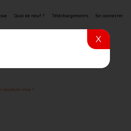
sse
Quoi de neuf ?
Téléchargements
Se connecter
X
r soudure inox ?