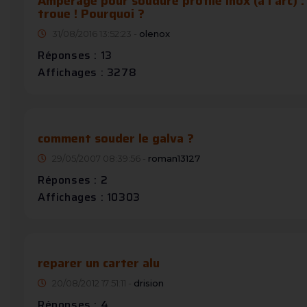
Ampérage pour soudure profilé inox (à l'arc) : 
troue ! Pourquoi ?
31/08/2016 13:52:23 -
olenox
Réponses : 13
Affichages : 3278
comment souder le galva ?
29/05/2007 08:39:56 -
roman13127
Réponses : 2
Affichages : 10303
reparer un carter alu
20/08/2012 17:51:11 -
drision
Réponses : 4