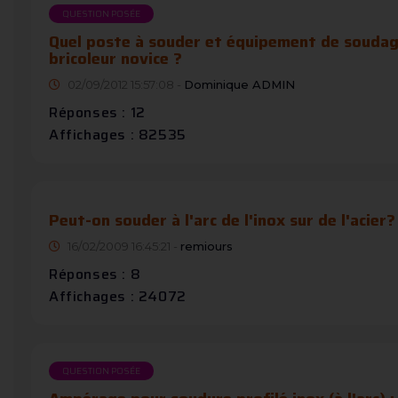
QUESTION POSÉE
Quel poste à souder et équipement de soudage
bricoleur novice ?
02/09/2012 15:57:08 -
Dominique ADMIN
Réponses : 12
Affichages : 82535
Peut-on souder à l'arc de l'inox sur de l'acier?
16/02/2009 16:45:21 -
remiours
Réponses : 8
Affichages : 24072
QUESTION POSÉE