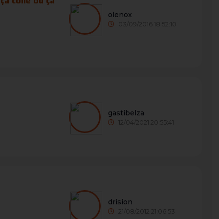
ça colle ou ça
olenox
03/09/2016 18:52:10
gastibelza
12/04/2021 20:55:41
drision
21/08/2012 21:06:53