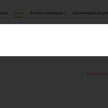
cueil
Forum
Articles techniques
Communiqués de pre
Mison 8 pour soudure inox ?
ovices, les néophytes et les bricoleurs soudeurs
Mison 8 pou