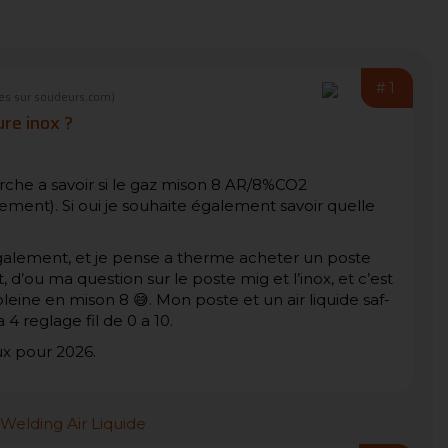
#1
es sur soudeurs.com)
re inox ?
erche a savoir si le gaz mison 8 AR/8%CO2
ment). Si oui je souhaite également savoir quelle
 egalement, et je pense a therme acheter un poste
’ou ma question sur le poste mig et l’inox, et c’est
leine en mison 8 😅. Mon poste et un air liquide saf-
 4 reglage fil de 0 a 10.
ux pour 2026.