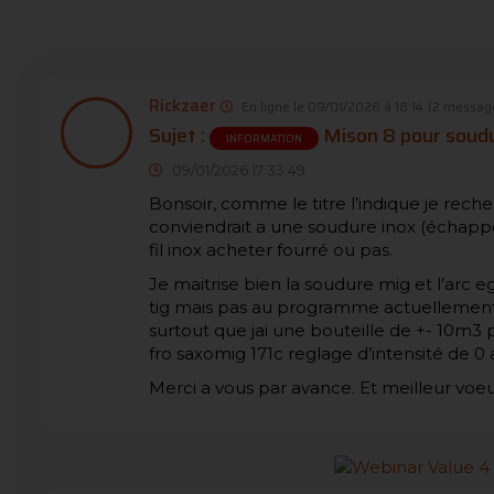
Rickzaer
En ligne le 09/01/2026 à 18:14
(2 messag
Sujet :
Mison 8 pour soudu
INFORMATION
09/01/2026 17:33:49
Bonsoir, comme le titre l’indique je rech
conviendrait a une soudure inox (échappe
fil inox acheter fourré ou pas.
Je maitrise bien la soudure mig et l’arc
tig mais pas au programme actuellement, d
surtout que jai une bouteille de +- 10m3 p
fro saxomig 171c reglage d’intensité de 0 a
Merci a vous par avance. Et meilleur voe