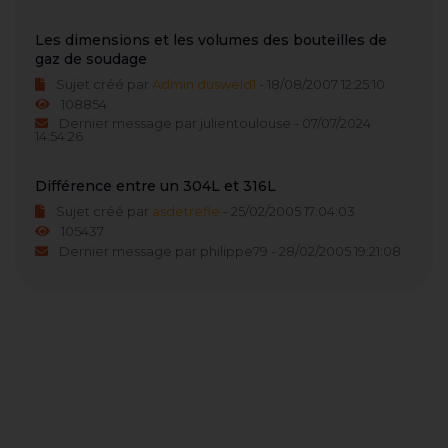
Les dimensions et les volumes des bouteilles de
gaz de soudage
Sujet créé par
Admin dusweld1
- 18/08/2007 12:25:10
108854
Dernier message par julientoulouse - 07/07/2024
14:54:26
Différence entre un 304L et 316L
Sujet créé par
asdetrefle
- 25/02/2005 17:04:03
105437
Dernier message par philippe79 - 28/02/2005 19:21:08