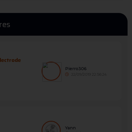
res
lectrode
Pierro306
22/09/2019 22:56:24
Yann