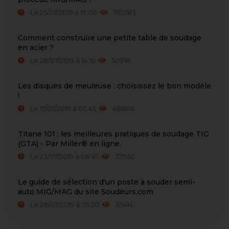
Le 25/07/2019 à 19:00
150783
Comment construire une petite table de soudage
en acier ?
Le 28/07/2019 à 14:16
50918
Les disques de meuleuse : choisissez le bon modèle
!
Le 17/07/2019 à 05:43
48888
Titane 101 : les meilleures pratiques de soudage TIG
(GTA) - Par Miller® en ligne.
Le 23/07/2019 à 08:47
37950
Le guide de sélection d'un poste à souder semi-
auto MIG/MAG du site Soudeurs.com
Le 28/07/2019 à 05:20
37414