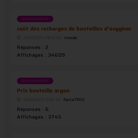
QUESTION POSÉE
coût des recharges de bouteilles d'oxygène
24/02/2014 08:41:02 -
merak
Réponses : 2
Affichages : 34609
QUESTION POSÉE
Prix bouteille argon
03/09/2017 21:52:33 -
fanta71100
Réponses : 6
Affichages : 3745