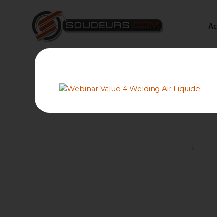
Ac
Forums
Les n