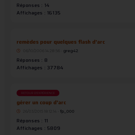
Réponses : 14
Affichages : 16135
remèdes pour quelques flash d'arc
06/10/2006 14:28:56 -
greg42
Réponses : 8
Affichages : 37784
RETOUR D'EXPÉRIENCE
gérer un coup d'arc
26/03/2015 18:12:14 -
fp_000
Réponses : 11
Affichages : 5809