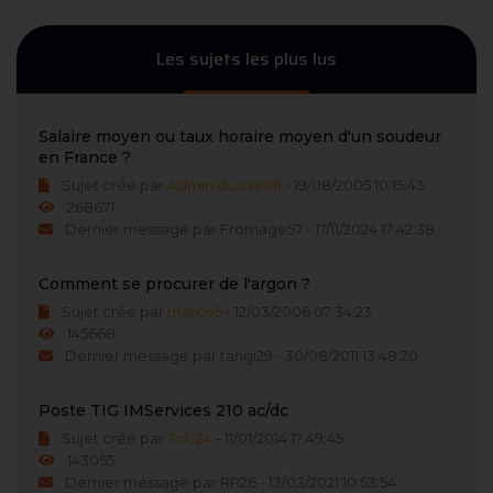
Les sujets les plus lus
Salaire moyen ou taux horaire moyen d'un soudeur
en France ?
Sujet créé par
Admin dusweld1
- 19/08/2005 10:15:43
268671
Dernier message par Fromage57 - 17/11/2024 17:42:38
Comment se procurer de l'argon ?
Sujet créé par
marco5
- 12/03/2006 07:34:23
145668
Dernier message par tangi29 - 30/08/2011 13:48:20
Poste TIG IMServices 210 ac/dc
Sujet créé par
Tof_24
- 11/01/2014 17:49:45
143055
Dernier message par RP26 - 13/03/2021 10:53:54