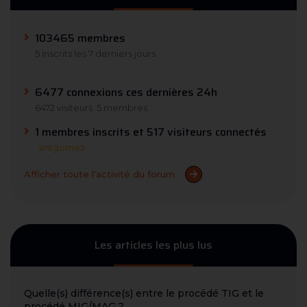
103465 membres
5 inscrits les 7 derniers jours
6477 connexions ces dernières 24h
6472 visiteurs
5 membres
1 membres inscrits et 517 visiteurs connectés
antgomez
Afficher toute l'activité du forum
Les articles les plus lus
Quelle(s) différence(s) entre le procédé TIG et le
procédé MIG/MAG ?