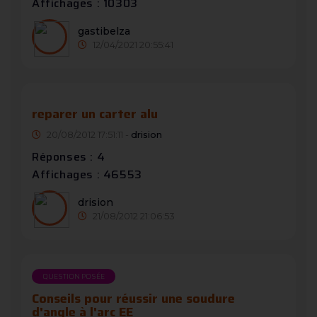
Affichages : 10303
gastibelza
12/04/2021 20:55:41
reparer un carter alu
20/08/2012 17:51:11 -
drision
Réponses : 4
Affichages : 46553
drision
21/08/2012 21:06:53
QUESTION POSÉE
Conseils pour réussir une soudure
d'angle à l'arc EE