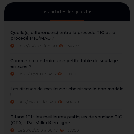
Les articles les plus lus
Quelle(s) différence(s) entre le procédé TIG et le
procédé MIG/MAG ?
Le 25/07/2019 à 19:00
150783
Comment construire une petite table de soudage
en acier ?
Le 28/07/2019 à 14:16
50918
Les disques de meuleuse : choisissez le bon modèle
!
Le 17/07/2019 à 05:43
48888
Titane 101 : les meilleures pratiques de soudage TIG
(GTA) - Par Miller® en ligne.
Le 23/07/2019 à 08:47
37950