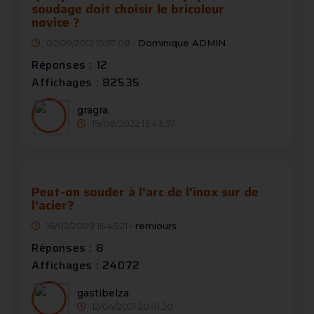
soudage doit choisir le bricoleur
novice ?
02/09/2012 15:57:08 -
Dominique ADMIN
Réponses : 12
Affichages : 82535
gragra.
19/08/2022 13:43:57
Peut-on souder à l'arc de l'inox sur de
l'acier?
16/02/2009 16:45:21 -
remiours
Réponses : 8
Affichages : 24072
gastibelza
12/04/2021 20:41:20