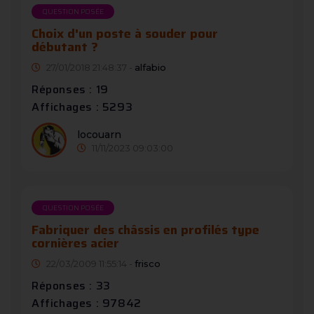
QUESTION POSÉE
Choix d'un poste à souder pour
débutant ?
27/01/2018 21:48:37 -
alfabio
Réponses : 19
Affichages : 5293
locouarn
11/11/2023 09:03:00
QUESTION POSÉE
Fabriquer des châssis en profilés type
cornières acier
22/03/2009 11:55:14 -
frisco
Réponses : 33
Affichages : 97842