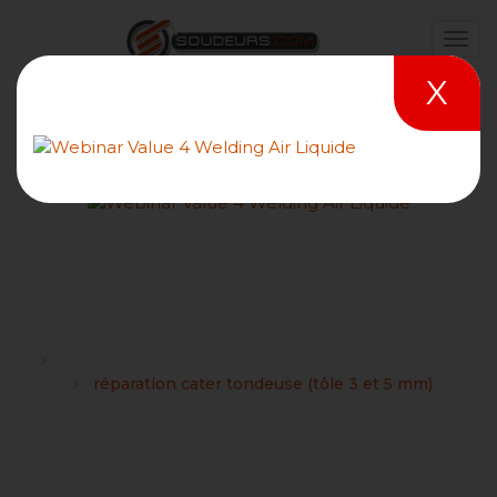
X
réparation cater tondeuse
(tôle 3 et 5 mm)
Forums
Les novices, les néophytes et les bricoleurs soudeurs
réparation cater tondeuse (tôle 3 et 5 mm)