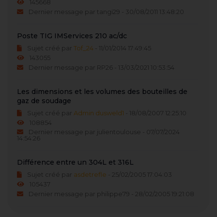
145668
Dernier message par tangi29 - 30/08/2011 13:48:20
Poste TIG IMServices 210 ac/dc
Sujet créé par
Tof_24
- 11/01/2014 17:49:45
143055
Dernier message par RP26 - 13/03/2021 10:53:54
Les dimensions et les volumes des bouteilles de
gaz de soudage
Sujet créé par
Admin dusweld1
- 18/08/2007 12:25:10
108854
Dernier message par julientoulouse - 07/07/2024
14:54:26
Différence entre un 304L et 316L
Sujet créé par
asdetrefle
- 25/02/2005 17:04:03
105437
Dernier message par philippe79 - 28/02/2005 19:21:08