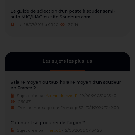
Le guide de sélection d'un poste à souder semi-
auto MIG/MAG du site Soudeurs.com
Le 28/07/2019 à 05:20
37414
Les sujets les plus lus
Salaire moyen ou taux horaire moyen d'un soudeur
en France ?
Sujet créé par
Admin dusweld1
- 19/08/2005 10:15:43
268671
Dernier message par Fromage57 - 17/11/2024 17:42:38
Comment se procurer de l'argon ?
Sujet créé par
marco5
- 12/03/2006 07:34:23