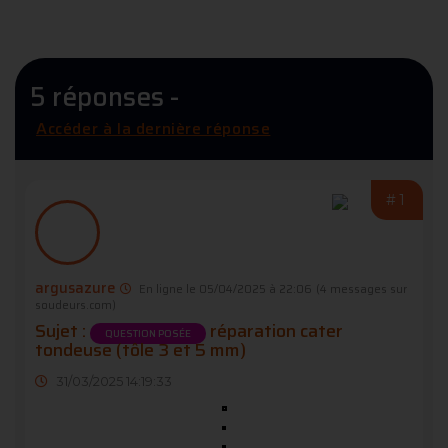
5 réponses -
Accéder à la dernière réponse
#1
argusazure
En ligne le 05/04/2025 à 22:06
(4 messages sur
soudeurs.com)
Sujet :
réparation cater
QUESTION POSÉE
tondeuse (tôle 3 et 5 mm)
31/03/2025 14:19:33