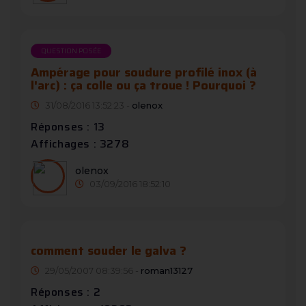
QUESTION POSÉE
Ampérage pour soudure profilé inox (à
l'arc) : ça colle ou ça troue ! Pourquoi ?
31/08/2016 13:52:23 -
olenox
Réponses : 13
Affichages : 3278
olenox
03/09/2016 18:52:10
comment souder le galva ?
29/05/2007 08:39:56 -
roman13127
Réponses : 2