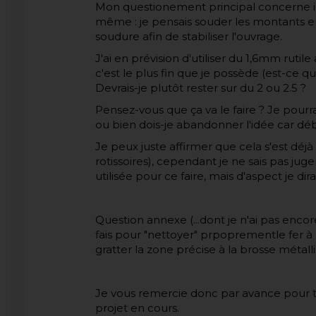
Mon questionement principal concerne ici 
même : je pensais souder les montants en
soudure afin de stabiliser l'ouvrage.
J'ai en prévision d'utiliser du 1,6mm rutile
c'est le plus fin que je possède (est-ce qu
Devrais-je plutôt rester sur du 2 ou 2.5 ?
Pensez-vous que ça va le faire ? Je pourra
ou bien dois-je abandonner l'idée car dé
Je peux juste affirmer que cela s'est déjà 
rotissoires), cependant je ne sais pas juge
utilisée pour ce faire, mais d'aspect je di
Question annexe (...dont je n'ai pas enc
fais pour "nettoyer" prpoprementle fer à b
gratter la zone précise à la brosse métalliq
Je vous remercie donc par avance pour to
projet en cours.