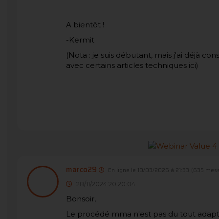
A bientôt !
-Kermit
(Nota : je suis débutant, mais j'ai déjà c
avec certains articles techniques ici)
marco29
En ligne le 10/03/2026 à 21:33
(635 mess
28/11/2024 20:20:04
Bonsoir,
Le procédé mma n'est pas du tout adapté 