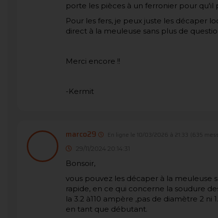
porte les pièces à un ferronier pour qu'i
Pour les fers, je peux juste les décaper 
direct à la meuleuse sans plus de questio
Merci encore !!
-Kermit
marco29
En ligne le 10/03/2026 à 21:33
(635 mess
29/11/2024 20:14:31
Bonsoir,
vous pouvez les décaper à la meuleuse sur
rapide, en ce qui concerne la soudure des 
la 3.2 à110 ampère ,pas de diamètre 2 ni 1
en tant que débutant.