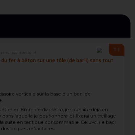
#1
es sur soudeurs.com)
 fer à béton sur une tôle (de baril) sans tout
ssoire verticale sur la base d'un baril de
e.
 béton en 8mm de diamètre, je souhaite déjà en
ans laquelle je positionnerai et fixerai un treillage
a suite en tant que consommable. Celui-ci (le bac)
 des briques réfractaires.