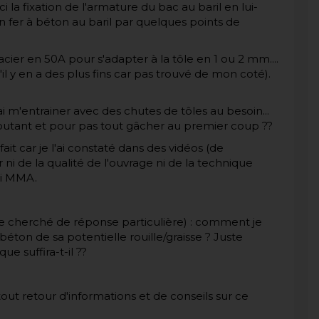
la fixation de l'armature du bac au baril en lui-
 fer à béton au baril par quelques points de
 acier en 50A pour s'adapter à la tôle en 1 ou 2 mm....
'il y en a des plus fins car pas trouvé de mon coté).
i m'entrainer avec des chutes de tôles au besoin...
butant et pour pas tout gâcher au premier coup ??
fait car je l'ai constaté dans des vidéos (de
r ni de la qualité de l'ouvrage ni de la technique
rai MMA.
ore cherché de réponse particulière) : comment je
éton de sa potentielle rouille/graisse ? Juste
ue suffira-t-il ??
ut retour d'informations et de conseils sur ce