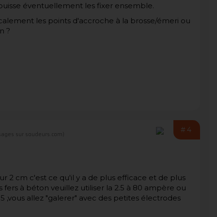
l puisse éventuellement les fixer ensemble.
localement les points d'accroche à la brosse/émeri ou
n ?
#4
ages sur soudeurs.com)
 2 cm c'est ce qu'il y a de plus efficace et de plus
fers à béton veuillez utiliser la 2.5 à 80 ampère ou
.5 ,vous allez "galerer" avec des petites électrodes