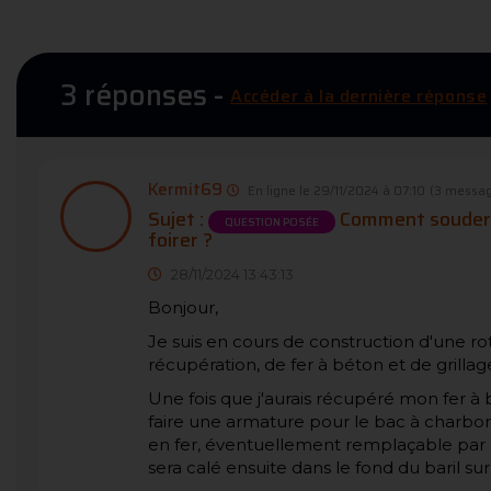
3 réponses -
Accéder à la dernière réponse
Kermit69
En ligne le 29/11/2024 à 07:10
(3 messag
Sujet :
Comment souder du
QUESTION POSÉE
foirer ?
28/11/2024 13:43:13
Bonjour,
Je suis en cours de construction d'une roti
récupération, de fer à béton et de grillag
Une fois que j'aurais récupéré mon fer à
faire une armature pour le bac à charbon d
en fer, éventuellement remplaçable par l
sera calé ensuite dans le fond du baril sur