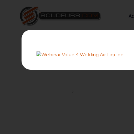
Ac
Comment souder du fe
Forums
Les novices, les néophytes 