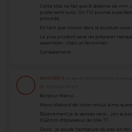
Cette tôle ne fait que 8 dixième de mm , i
poste semi auto. Un TIG pourrai aussi faire
procédé.
En tant que novice dans la soudure vous
Le plus prudent serai de préparer tranqu
assembler chez un ferronnier.
Cordialement
Kermit69
En ligne le 29/11/2024 à 07:10
(3 messag
29/11/2024 07:10:11
Bonjour Marco,
Merci d'abord de votre retour à ma ques
Bizarrement je le sentais venir... j'en ai p
0.62mm d'épaisseur de tôle TT. . .
Donc : je soude l'armature du bac en fer