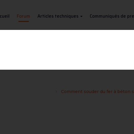
cueil
Forum
Articles techniques
Communiqués de pre
r à béton sur une tôle (de bari
et les bricoleurs soudeurs
Comment souder du fer à béton sur 