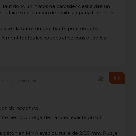
l faut donc un matos de carossier c'est à dire un
 l'affaire sous caution de maitriser parfaitement le
 placez la barre un peu haute pour débuter.
illement toutes les coupes chez vous et de les
#3
es sur soudeurs.com)
tion de néophyte.
rofité hier pour regarder la spec exacte du fût :
 à béton en MMA avec du rutile de 2/2,5 mm. Puis je