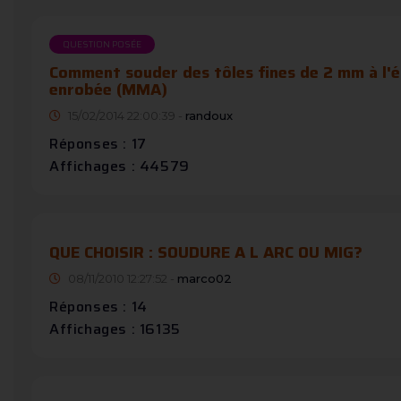
QUESTION POSÉE
Comment souder des tôles fines de 2 mm à l'é
enrobée (MMA)
15/02/2014 22:00:39 -
randoux
Réponses : 17
Affichages : 44579
QUE CHOISIR : SOUDURE A L ARC OU MIG?
08/11/2010 12:27:52 -
marco02
Réponses : 14
Affichages : 16135