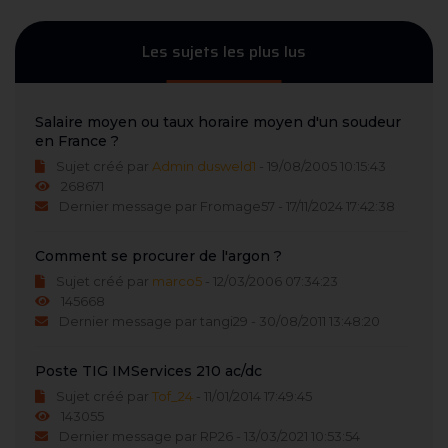
Les sujets les plus lus
Salaire moyen ou taux horaire moyen d'un soudeur
en France ?
Sujet créé par
Admin dusweld1
- 19/08/2005 10:15:43
268671
Dernier message par Fromage57 - 17/11/2024 17:42:38
Comment se procurer de l'argon ?
Sujet créé par
marco5
- 12/03/2006 07:34:23
145668
Dernier message par tangi29 - 30/08/2011 13:48:20
Poste TIG IMServices 210 ac/dc
Sujet créé par
Tof_24
- 11/01/2014 17:49:45
143055
Dernier message par RP26 - 13/03/2021 10:53:54