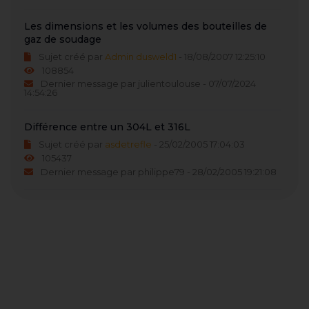
Les dimensions et les volumes des bouteilles de
gaz de soudage
Sujet créé par
Admin dusweld1
- 18/08/2007 12:25:10
108854
Dernier message par julientoulouse - 07/07/2024
14:54:26
Différence entre un 304L et 316L
Sujet créé par
asdetrefle
- 25/02/2005 17:04:03
105437
Dernier message par philippe79 - 28/02/2005 19:21:08