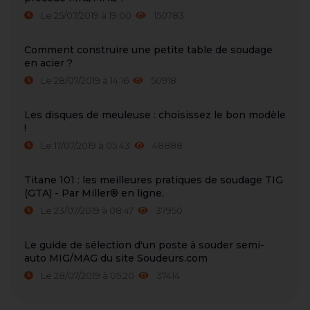
Le 25/07/2019 à 19:00
150783
Comment construire une petite table de soudage
en acier ?
Le 28/07/2019 à 14:16
50918
Les disques de meuleuse : choisissez le bon modèle
!
Le 17/07/2019 à 05:43
48888
Titane 101 : les meilleures pratiques de soudage TIG
(GTA) - Par Miller® en ligne.
Le 23/07/2019 à 08:47
37950
Le guide de sélection d'un poste à souder semi-
auto MIG/MAG du site Soudeurs.com
Le 28/07/2019 à 05:20
37414