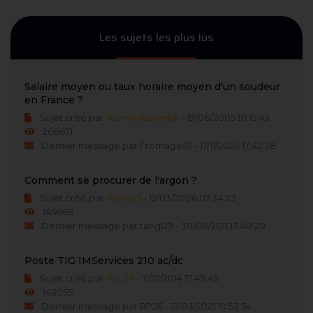
Les sujets les plus lus
Salaire moyen ou taux horaire moyen d'un soudeur
en France ?
Sujet créé par
Admin dusweld1
- 19/08/2005 10:15:43
268671
Dernier message par Fromage57 - 17/11/2024 17:42:38
Comment se procurer de l'argon ?
Sujet créé par
marco5
- 12/03/2006 07:34:23
145668
Dernier message par tangi29 - 30/08/2011 13:48:20
Poste TIG IMServices 210 ac/dc
Sujet créé par
Tof_24
- 11/01/2014 17:49:45
143055
Dernier message par RP26 - 13/03/2021 10:53:54