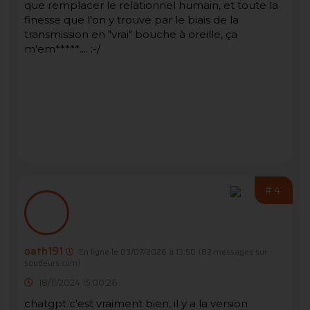
que remplacer le relationnel humain, et toute la
finesse que l'on y trouve par le biais de la
transmission en "vrai" bouche à oreille, ça
m'em*****.... :-/
#4
oath191
En ligne le 03/07/2026 à 13:50
(82 messages sur
soudeurs.com)
18/11/2024 15:00:26
chatgpt c'est vraiment bien, il y a la version