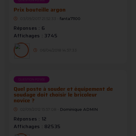
QUESTION POSÉE
Prix bouteille argon
03/09/2017 21:52:33 -
fanta71100
Réponses : 6
Affichages : 3745
06/04/2018 14:57:33
QUESTION POSÉE
Quel poste à souder et équipement de
soudage doit choisir le bricoleur
novice ?
02/09/2012 15:57:08 -
Dominique ADMIN
Réponses : 12
Affichages : 82535