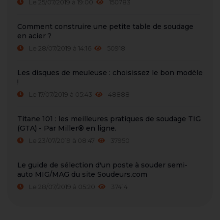
Le 25/07/2019 à 19:00
150783
Comment construire une petite table de soudage
en acier ?
Le 28/07/2019 à 14:16
50918
Les disques de meuleuse : choisissez le bon modèle
!
Le 17/07/2019 à 05:43
48888
Titane 101 : les meilleures pratiques de soudage TIG
(GTA) - Par Miller® en ligne.
Le 23/07/2019 à 08:47
37950
Le guide de sélection d'un poste à souder semi-
auto MIG/MAG du site Soudeurs.com
Le 28/07/2019 à 05:20
37414