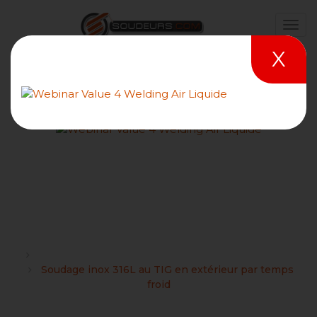
X
Soudage inox 316L au TIG
en extérieur par temps
froid
Forums
Les novices, les néophytes et les bricoleurs soudeurs
Soudage inox 316L au TIG en extérieur par temps
froid