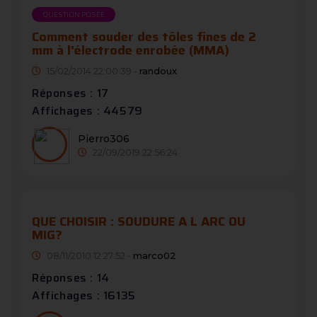
QUESTION POSÉE
Comment souder des tôles fines de 2
mm à l'électrode enrobée (MMA)
15/02/2014 22:00:39 -
randoux
Réponses : 17
Affichages : 44579
Pierro306
22/09/2019 22:56:24
QUE CHOISIR : SOUDURE A L ARC OU
MIG?
08/11/2010 12:27:52 -
marco02
Réponses : 14
Affichages : 16135