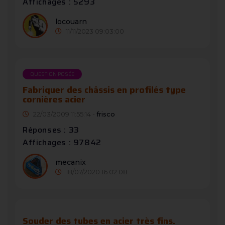
Affichages : 5293
locouarn
11/11/2023 09:03:00
QUESTION POSÉE
Fabriquer des châssis en profilés type
cornières acier
22/03/2009 11:55:14 -
frisco
Réponses : 33
Affichages : 97842
mecanix
18/07/2020 16:02:08
Souder des tubes en acier très fins.