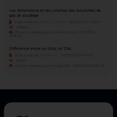
Les dimensions et les volumes des bouteilles de
gaz de soudage
Sujet créé par
Admin dusweld1
- 18/08/2007 12:25:10
108854
Dernier message par julientoulouse - 07/07/2024
14:54:26
Différence entre un 304L et 316L
Sujet créé par
asdetrefle
- 25/02/2005 17:04:03
105437
Dernier message par philippe79 - 28/02/2005 19:21:08