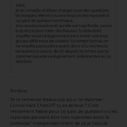
Salut,
je te conseille d'utiliser chatgpt pour des questions
techniques, elle te trouvera toujours les réponses à
ce type de question technique.
Si tu soudes la pièce et qu'elle est trop froide, ça tire
trop et ça peut créer des fissures. Tu dois donc
chauffer la pièce légèrement pour éviter une trop
grosse différence de chaleur. En temps normal, on
ne chauffe pas la pièce avant, donc si tu montes la
température autour de 50 degrés, le temps que tu
commences elle va légèrement redescendre et ça
sera bon.
Bonjour,
Je te remercje beaucoup pour ta réponse !
Concernant ChatGPT tu es sérieux ? C'est
réellement fiable pour ce type de question où les
reponses peuvent être très nuancées selon le
contexte? Indépendamment de ça je t'avoue