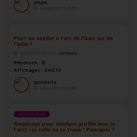
gragra.
19/08/2022 13:43:57
Peut-on souder à l'arc de l'inox sur de
l'acier?
16/02/2009 16:45:21 -
remiours
Réponses : 8
Affichages : 24072
gastibelza
12/04/2021 20:41:20
QUESTION POSÉE
Ampérage pour soudure profilé inox (à
l'arc) : ça colle ou ça troue ! Pourquoi ?