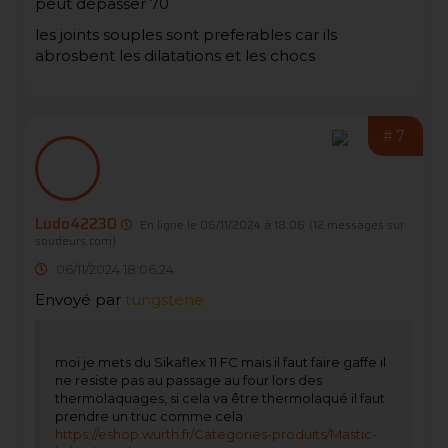
peut depasser 70
les joints souples sont preferables car ils
abrosbent les dilatations et les chocs
#7
Ludo42230
En ligne le 06/11/2024 à 18:06
(12 messages sur
soudeurs.com)
06/11/2024 18:06:24
Envoyé par
tungstene
moi je mets du Sikaflex 11 FC mais il faut faire gaffe il
ne resiste pas au passage au four lors des
thermolaquages, si cela va être thermolaqué il faut
prendre un truc comme cela
https://eshop.wurth.fr/Categories-produits/Mastic-