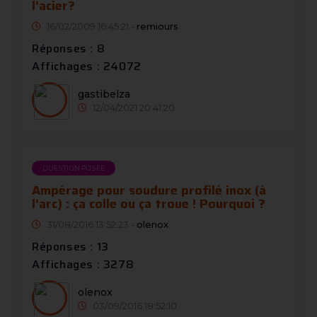
l'acier?
16/02/2009 16:45:21 -
remiours
Réponses : 8
Affichages : 24072
gastibelza
12/04/2021 20:41:20
QUESTION POSÉE
Ampérage pour soudure profilé inox (à
l'arc) : ça colle ou ça troue ! Pourquoi ?
31/08/2016 13:52:23 -
olenox
Réponses : 13
Affichages : 3278
olenox
03/09/2016 18:52:10