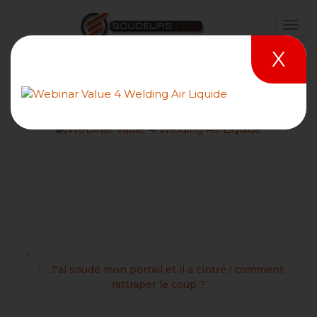
X
J'ai soudé mon portail et il a
cintré ! comment rattraper
le coup ?
Forums
Les novices, les néophytes et les bricoleurs soudeurs
J'ai soudé mon portail et il a cintré ! comment
rattraper le coup ?