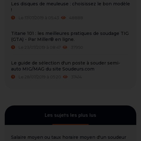
Les disques de meuleuse : choisissez le bon modèle
!
Le 17/07/2019 à 05:43
48888
Titane 101 : les meilleures pratiques de soudage TIG
(GTA) - Par Miller® en ligne.
Le 23/07/2019 à 08:47
37950
Le guide de sélection d'un poste à souder semi-
auto MIG/MAG du site Soudeurs.com
Le 28/07/2019 à 05:20
37414
Les sujets les plus lus
Salaire moyen ou taux horaire moyen d'un soudeur