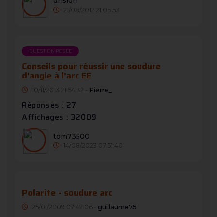
drision
21/08/2012 21:06:53
QUESTION POSÉE
Conseils pour réussir une soudure
d'angle à l'arc EE
10/11/2013 21:54:32 -
Pierre_
Réponses : 27
Affichages : 32009
tom73500
14/08/2023 07:51:40
Polarite - soudure arc
25/01/2009 07:42:06 -
guillaume75