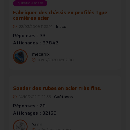
QUESTION POSÉE
Fabriquer des châssis en profilés type
cornières acier
22/03/2009 11:55:14 -
frisco
Réponses : 33
Affichages : 97842
mecanix
18/07/2020 16:02:08
Souder des tubes en acier très fins.
14/10/2012 21:22:56 -
Gaêtanos
Réponses : 20
Affichages : 32159
Yann
16/10/2021 08:49:51