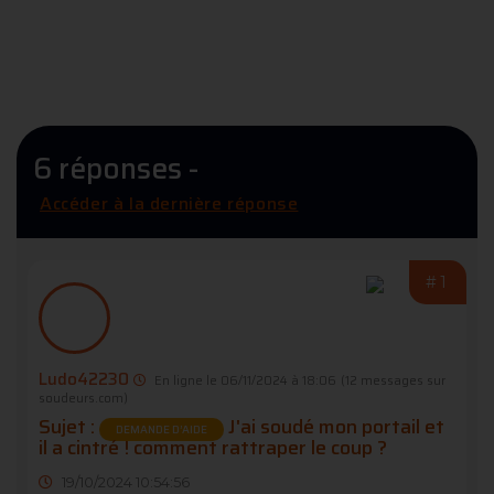
6 réponses -
Accéder à la dernière réponse
#1
Ludo42230
En ligne le 06/11/2024 à 18:06
(12 messages sur
soudeurs.com)
Sujet :
J'ai soudé mon portail et
DEMANDE D’AIDE
il a cintré ! comment rattraper le coup ?
19/10/2024 10:54:56