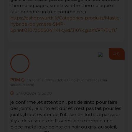
thermolaquages, si cela va être thermolaqué il
faut prendre un truc comme cela
https://eshop.wurth.fr/Categories-produits/Mastic-
hybride-polymere-SMP-
Sprint/31073005041141.cyid/3107.cgid/fr/FR/EUR/
#6
POM
En ligne le 31/05/2026 à 03:15
(102 messages sur
soudeurs.com)
24/10/2024 19:52:00
je confirme ,et attention , pas de sinto pour faire
des joints , le sinto est dur et n'est pas fait pour les
joints ,il faut evtiter de l'utiliser en fortes epaisseur
,il y a des risques de fissures, par exemple une
piece metalique peinte en noir ou gris au soleil,