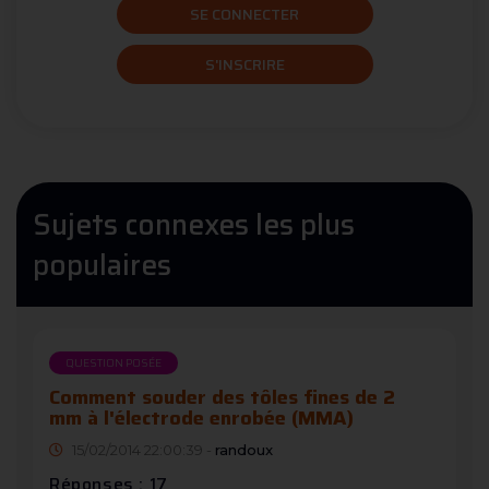
SE CONNECTER
S'INSCRIRE
Sujets connexes les plus
populaires
QUESTION POSÉE
Comment souder des tôles fines de 2
mm à l'électrode enrobée (MMA)
15/02/2014 22:00:39 -
randoux
Réponses : 17