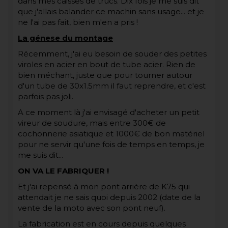
dans mes caisses de trucs. Dix fois je me suis dit
que j'allais balander ce machin sans usage... et je
ne l'ai pas fait, bien m'en a pris !
La génese du montage
Récemment, j'ai eu besoin de souder des petites
viroles en acier en bout de tube acier. Rien de
bien méchant, juste que pour tourner autour
d'un tube de 30x1.5mm il faut reprendre, et c'est
parfois pas joli.
A ce moment là j'ai envisagé d'acheter un petit
vireur de soudure, mais entre 300€ de
cochonnerie asiatique et 1000€ de bon matériel
pour ne servir qu'une fois de temps en temps, je
me suis dit...
ON VA LE FABRIQUER !
Et j'ai repensé à mon pont arrière de K75 qui
attendait je ne sais quoi depuis 2002 (date de la
vente de la moto avec son pont neuf).
La fabrication est en cours depuis quelques