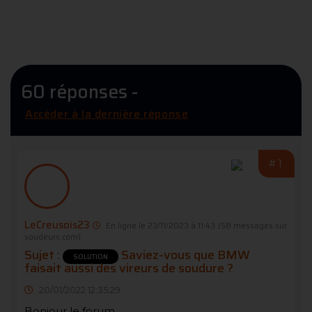
60 réponses -
Accéder à la dernière réponse
#1
LeCreusois23
En ligne le 23/11/2023 à 11:43
(58 messages sur
soudeurs.com)
Sujet :
Saviez-vous que BMW
SOLUTION
faisait aussi des vireurs de soudure ?
20/01/2022 12:35:29
Bonjour le forum.