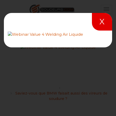
X
Saviez-vous que BMW
faisait aussi des vireurs de
soudure ?
Forums
Divers
Saviez-vous que BMW faisait aussi des vireurs de
soudure ?