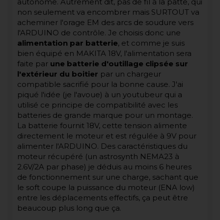
autonome. Autrement dit, pas de fil à la patte, qui
non seulement va encombrer mais SURTOUT va
acheminer l'orage EM des arcs de soudure vers
l'ARDUINO de contrôle. Je choisis donc une
alimentation par batterie
, et comme je suis
bien équipé en MAKITA 18V, l'alimentation sera
faite par
une batterie d'outillage clipsée sur
l'extérieur du boitier
par un chargeur
compatible sacrifié pour la bonne cause. J'ai
piqué l'idée (je l'avoue) à un youtubeur qui a
utilisé ce principe de compatibilité avec les
batteries de grande marque pour un montage.
La batterie fournit 18V, cette tension alimente
directement le moteur et est régulée à 9V pour
alimenter l'ARDUINO. Des caractéristiques du
moteur récupéré (un astrosynth NEMA23 à
2.6V/2A par phase) je déduis au moins 6 heures
de fonctionnement sur une charge, sachant que
le soft coupe la puissance du moteur (ENA low)
entre les déplacements effectifs, ça peut être
beaucoup plus long que ça.