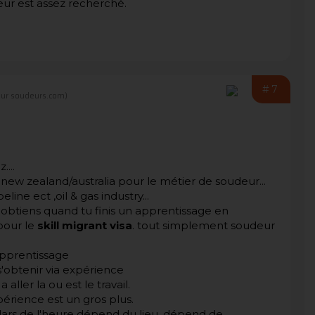
eur est assez recherché.
#7
ur soudeurs.com)
...
 new zealand/australia pour le métier de soudeur...
line ect ,oil & gas industry...
u obtiens quand tu finis un apprentissage en
 pour le
skill migrant visa
. tout simplement soudeur
 apprentissage
 s'obtenir via expérience
a aller la ou est le travail.
xpérience est un gros plus.
dollars de l'heure dépend du lieu, dépend de