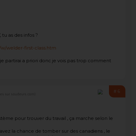
 tu as des infos ?
/w/welder-first-class.htm
je partirai a priori donc je vois pas trop comment
#6
es sur soudeurs.com)
ème pour trouver du travail , ça marche selon le
vez la chance de tomber sur des canadiens , le