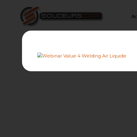
Ac
Expatriation 
Forum