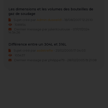
Les dimensions et les volumes des bouteilles de
gaz de soudage
Sujet créé par
Admin dusweld1
- 18/08/2007 12:25:10
108854
Dernier message par julientoulouse - 07/07/2024
14:54:26
Différence entre un 304L et 316L
Sujet créé par
asdetrefle
- 25/02/2005 17:04:03
105437
Dernier message par philippe79 - 28/02/2005 19:21:08