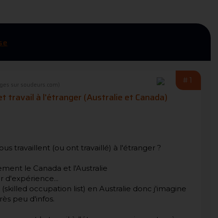
se
#1
ges sur soudeurs.com)
t travail à l'étranger (Australie et Canada)
s travaillent (ou ont travaillé) à l'étranger ?
ement le Canada et l'Australie
 d'expérience...
(skilled occupation list) en Australie donc j'imagine
rès peu d'infos.