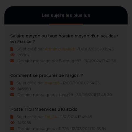
Les sujets les plus lus
Salaire moyen ou taux horaire moyen d'un soudeur
en France ?
Sujet créé par
Admin dusweld1
- 19/08/2005 10:15:43
268671
Dernier message par Fromage57 - 17/11/2024 17:42:38
Comment se procurer de l'argon ?
Sujet créé par
marco5
- 12/03/2006 07:34:23
145668
Dernier message par tangi29 - 30/08/2011 13:48:20
Poste TIG IMServices 210 ac/dc
Sujet créé par
Tof_24
- 11/01/2014 17:49:45
143055
Dernier message par RP26 - 13/03/2021 10:53:54