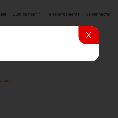
sse
Quoi de neuf ?
Téléchargements
Se connecter
X
lie et Canada)
 Canada)