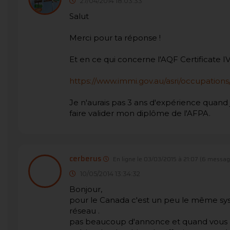
27/04/2014 18:03:33
Salut
Merci pour ta réponse !
Et en ce qui concerne l'AQF Certificate IV,
https://www.immi.gov.au/asri/occupations
Je n'aurais pas 3 ans d'expérience quand 
faire valider mon diplôme de l'AFPA.
cerberus
En ligne le 03/03/2015 à 21:07
(6 messag
10/05/2014 13:34:32
Bonjour,
pour le Canada c'est un peu le même syst
réseau .
pas beaucoup d'annonce et quand vous a