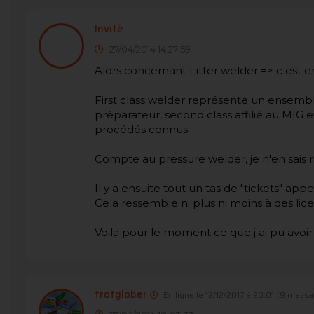
Invité
27/04/2014 14:27:59
Alors concernant Fitter welder => c est 
First class welder représente un ensemble
préparateur, second class affilié au MIG et
procédés connus.
Compte au pressure welder, je n'en sais r
Il y a ensuite tout un tas de "tickets" ap
Cela ressemble ni plus ni moins à des lice
Voila pour le moment ce que j ai pu avo
trotglober
En ligne le 12/12/2017 à 20:01
(9 messa