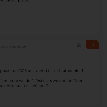
e fois sur place
#3
ges sur soudeurs.com)
oster en 2015 ou avant si tu as d'autres infos !
"pressure welder", "first class welder" et "fitter
ce entre tous ces métiers ?