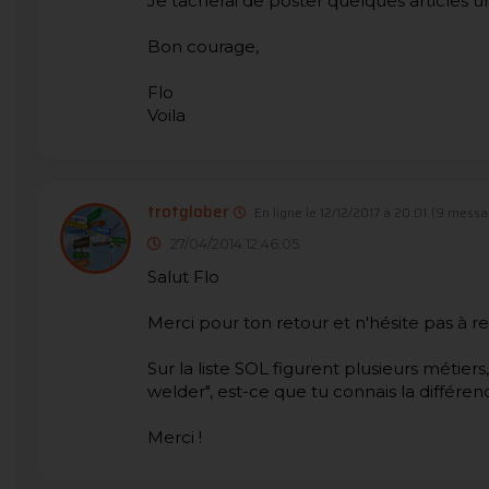
Je tacherai de poster quelques articles un
Bon courage,
Flo
Voila
trotglober
En ligne le 12/12/2017 à 20:01
(9 messa
27/04/2014 12:46:05
Salut Flo
Merci pour ton retour et n'hésite pas à rep
Sur la liste SOL figurent plusieurs métiers, 
welder", est-ce que tu connais la différen
Merci !