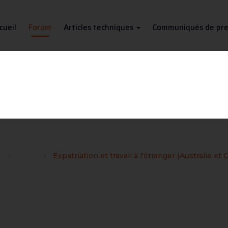
cueil
Forum
Articles techniques
Communiqués de pre
et travail à l'étranger (Austra
s
Divers
Expatriation et travail à l'étranger (Australie et