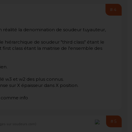
#4
en réalité la denomination de soudeur tuyauteur,
 hiérarchique de soudeur "third class" étant le
 first class étant la maitrise de l'ensemble des
ien.
pelé w3 et w2 des plus connus.
nse sur X épaisseur dans X position.
ir comme info
#5
ges sur soudeurs.com)