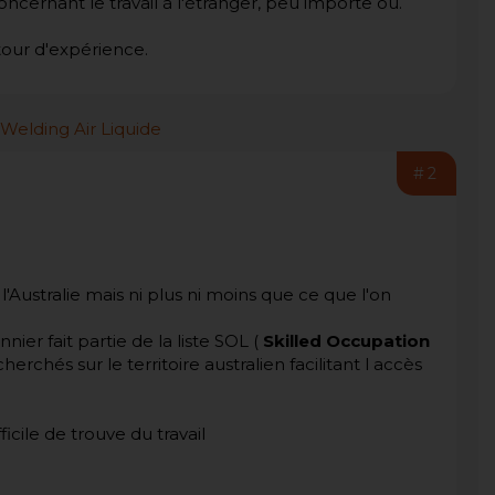
oncernant le travail à l'étranger, peu importe où.
tour d'expérience.
#2
l'Australie mais ni plus ni moins que ce que l'on
er fait partie de la liste SOL (
Skilled Occupation
herchés sur le territoire australien facilitant l accès
fficile de trouve du travail