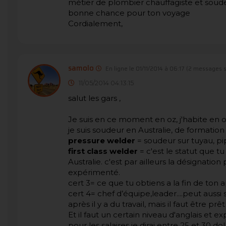
métier de plombier chauffagiste et soud
bonne chance pour ton voyage
Cordialement,
samolo
En ligne le 01/11/2014 à 06:17
(2 messages s
11/05/2014 04:13:15
salut les gars ,
Je suis en ce moment en oz, j'habite en oz.
je suis soudeur en Australie, de formation
pressure welder
= soudeur sur tuyau, pipe
first class welder
= c'est le statut que t
Australie. c'est par ailleurs la désignation
expérimenté.
cert 3= ce que tu obtiens a la fin de ton
cert 4= chef d’équipe,leader....peut aussi
après il y a du travail, mais il faut être prêt 
Et il faut un certain niveau d'anglais et e
pour les salaires je dirai entre 25 et 30 