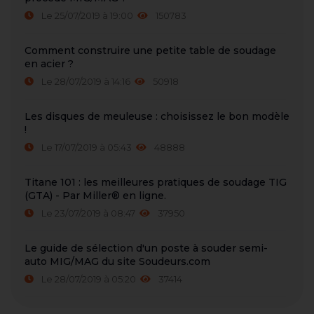
Le 25/07/2019 à 19:00
150783
Comment construire une petite table de soudage
en acier ?
Le 28/07/2019 à 14:16
50918
Les disques de meuleuse : choisissez le bon modèle
!
Le 17/07/2019 à 05:43
48888
Titane 101 : les meilleures pratiques de soudage TIG
(GTA) - Par Miller® en ligne.
Le 23/07/2019 à 08:47
37950
Le guide de sélection d'un poste à souder semi-
auto MIG/MAG du site Soudeurs.com
Le 28/07/2019 à 05:20
37414