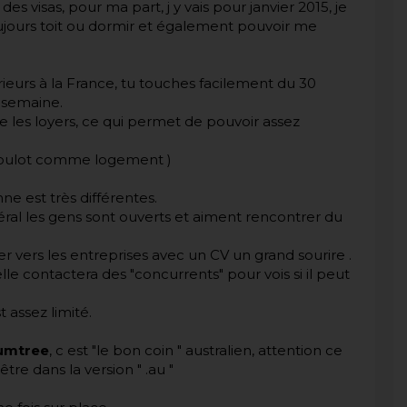
es visas, pour ma part, j y vais pour janvier 2015, je
jours toit ou dormir et également pouvoir me
rieurs à la France, tu touches facilement du 30
 semaine.
e les loyers, ce qui permet de pouvoir assez
( boulot comme logement )
nne est très différentes.
ral les gens sont ouverts et aiment rencontrer du
r vers les entreprises avec un CV un grand sourire .
 elle contactera des "concurrents" pour vois si il peut
 assez limité.
umtree
, c est "le bon coin " australien, attention ce
 être dans la version " .au "