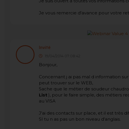
Je suis ouvert à toutes vos informations c
Je vous remercie d'avance pour votre re
Invité
19/04/2014 07:08:42
Bonjour,
Concernant j ai pas mal d information sur 
peut trouver sur le WEB,
Sache que le métier de soudeur chaudronni
List
), pour le faire simple, des métiers rec
au VISA
J'ai des contacts sur place, et il est très di
SI tu n as pas un bon niveau d'anglais.