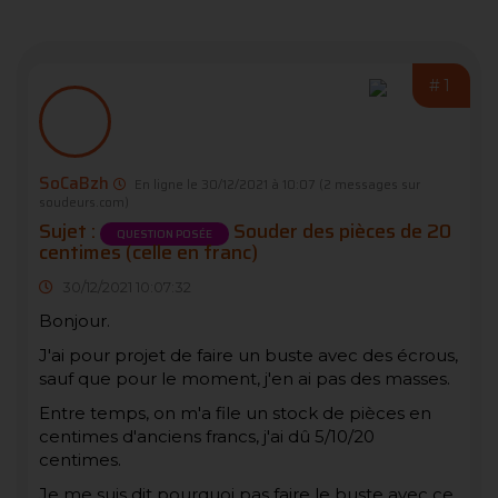
#1
SoCaBzh
En ligne le 30/12/2021 à 10:07
(2 messages sur
soudeurs.com)
Sujet :
Souder des pièces de 20
QUESTION POSÉE
centimes (celle en franc)
30/12/2021 10:07:32
Bonjour.
J'ai pour projet de faire un buste avec des écrous,
sauf que pour le moment, j'en ai pas des masses.
Entre temps, on m'a file un stock de pièces en
centimes d'anciens francs, j'ai dû 5/10/20
centimes.
Je me suis dit pourquoi pas faire le buste avec ce