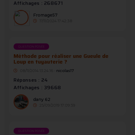
Affichages : 268671
Fromage57
17/11/2024 17:42:38
QUESTION POSÉE
Méthode pour réaliser une Gueule de
Loup en tuyauterie ?
08/11/2014 13:24:16 -
nicolas17
Réponses : 24
Affichages : 39668
dany 62
25/09/2019 17:09:59
QUESTION POSÉE