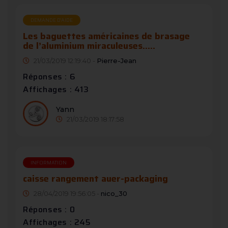
DEMANDE D’AIDE
Les baguettes américaines de brasage
de l’aluminium miraculeuses.....
21/03/2019 12:19:40 -
Pierre-Jean
Réponses : 6
Affichages : 413
Yann
21/03/2019 18:17:58
INFORMATION
caisse rangement auer-packaging
28/04/2019 19:56:05 -
nico_30
Réponses : 0
Affichages : 245