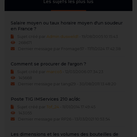
Les sujets les plus lus
Salaire moyen ou taux horaire moyen d'un soudeur
en France ?
Sujet créé par
Admin dusweld1
- 19/08/2005 10:15:43
268671
Dernier message par Fromage57 - 17/11/2024 17:42:38
Comment se procurer de l'argon ?
Sujet créé par
marco5
- 12/03/2006 07:34:23
145668
Dernier message par tangi29 - 30/08/2011 13:48:20
Poste TIG IMServices 210 ac/dc
Sujet créé par
Tof_24
- 11/01/2014 17:49:45
143055
Dernier message par RP26 - 13/03/2021 10:53:54
Les dimensions et les volumes des bouteilles de