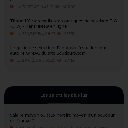
Le 17/07/2019 à 05:43
48888
Titane 101 : les meilleures pratiques de soudage TIG
(GTA) - Par Miller® en ligne.
Le 23/07/2019 à 08:47
37950
Le guide de sélection d'un poste à souder semi-
auto MIG/MAG du site Soudeurs.com
Le 28/07/2019 à 05:20
37414
Les sujets les plus lus
Salaire moyen ou taux horaire moyen d'un soudeur
en France ?
Sujet créé par
Admin dusweld1
- 19/08/2005 10:15:43