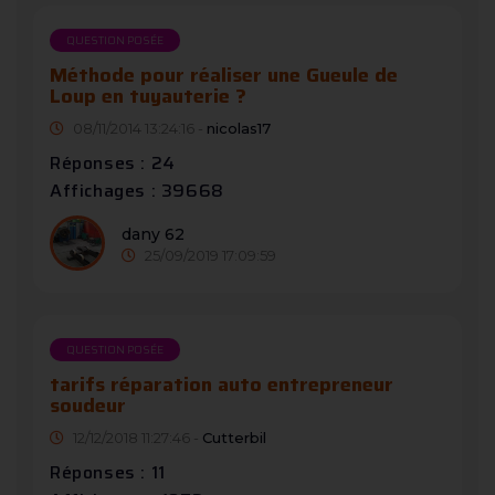
QUESTION POSÉE
Méthode pour réaliser une Gueule de
Loup en tuyauterie ?
08/11/2014 13:24:16 -
nicolas17
Réponses : 24
Affichages : 39668
dany 62
25/09/2019 17:09:59
QUESTION POSÉE
tarifs réparation auto entrepreneur
soudeur
12/12/2018 11:27:46 -
Cutterbil
Réponses : 11