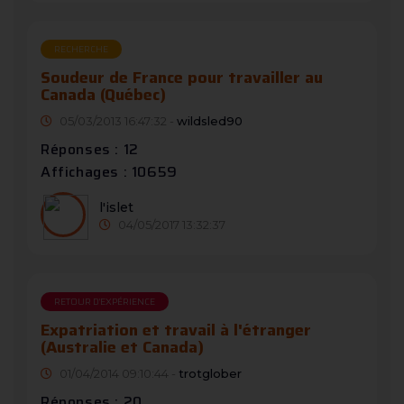
RECHERCHE
Soudeur de France pour travailler au
Canada (Québec)
05/03/2013 16:47:32 -
wildsled90
Réponses : 12
Affichages : 10659
l'islet
04/05/2017 13:32:37
RETOUR D'EXPÉRIENCE
Expatriation et travail à l'étranger
(Australie et Canada)
01/04/2014 09:10:44 -
trotglober
Réponses : 20