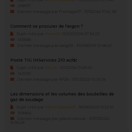
268671
Dernier message par Fromage57 - 17/11/2024 17:42:38
Comment se procurer de l'argon ?
Sujet créé par
marco5
- 12/03/2006 07:34:23
145668
Dernier message par tangi29 - 30/08/2011 13:48:20
Poste TIG IMServices 210 ac/dc
Sujet créé par
Tof_24
- 11/01/2014 17:49:45
143055
Dernier message par RP26 - 13/03/2021 10:53:54
Les dimensions et les volumes des bouteilles de
gaz de soudage
Sujet créé par
Admin dusweld1
- 18/08/2007 12:25:10
108854
Dernier message par julientoulouse - 07/07/2024
14:54:26