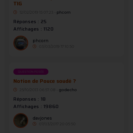
TIG
12/02/2019 15:07:23 -
phcorn
Réponses : 25
Affichages : 1120
phcorn
03/03/2019 17:10:50
QUESTION POSÉE
Notion de Pouce soudé ?
25/10/2013 06:57:08 -
godecho
Réponses : 18
Affichages : 19860
davjones
07/03/2017 20:05:50