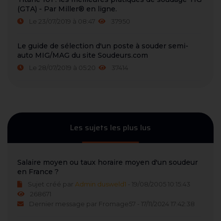
(GTA) - Par Miller® en ligne.
Le 23/07/2019 à 08:47
37950
Le guide de sélection d'un poste à souder semi-
auto MIG/MAG du site Soudeurs.com
Le 28/07/2019 à 05:20
37414
Les sujets les plus lus
Salaire moyen ou taux horaire moyen d'un soudeur
en France ?
Sujet créé par
Admin dusweld1
- 19/08/2005 10:15:43
268671
Dernier message par Fromage57 - 17/11/2024 17:42:38