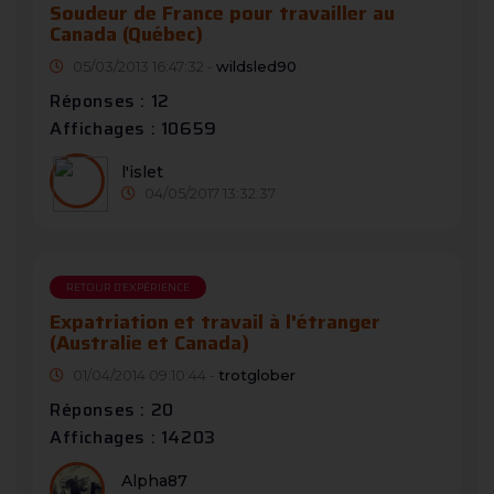
Soudeur de France pour travailler au
Canada (Québec)
05/03/2013 16:47:32 -
wildsled90
Réponses : 12
Affichages : 10659
l'islet
04/05/2017 13:32:37
RETOUR D'EXPÉRIENCE
Expatriation et travail à l'étranger
(Australie et Canada)
01/04/2014 09:10:44 -
trotglober
Réponses : 20
Affichages : 14203
Alpha87