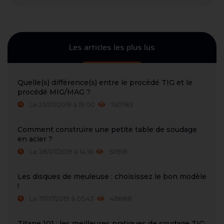
Les articles les plus lus
Quelle(s) différence(s) entre le procédé TIG et le
procédé MIG/MAG ?
Le 25/07/2019 à 19:00
150783
Comment construire une petite table de soudage
en acier ?
Le 28/07/2019 à 14:16
50918
Les disques de meuleuse : choisissez le bon modèle
!
Le 17/07/2019 à 05:43
48888
Titane 101 : les meilleures pratiques de soudage TIG