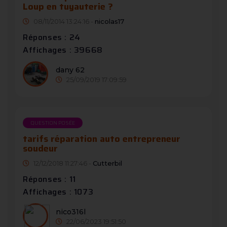
Loup en tuyauterie ?
08/11/2014 13:24:16 -
nicolas17
Réponses : 24
Affichages : 39668
dany 62
25/09/2019 17:09:59
QUESTION POSÉE
tarifs réparation auto entrepreneur
soudeur
12/12/2018 11:27:46 -
Cutterbil
Réponses : 11
Affichages : 1073
nico316l
22/06/2023 19:51:50