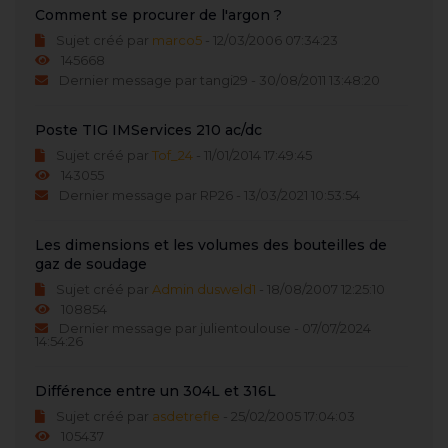
Comment se procurer de l'argon ?
Sujet créé par
marco5
- 12/03/2006 07:34:23
145668
Dernier message par tangi29 - 30/08/2011 13:48:20
Poste TIG IMServices 210 ac/dc
Sujet créé par
Tof_24
- 11/01/2014 17:49:45
143055
Dernier message par RP26 - 13/03/2021 10:53:54
Les dimensions et les volumes des bouteilles de
gaz de soudage
Sujet créé par
Admin dusweld1
- 18/08/2007 12:25:10
108854
Dernier message par julientoulouse - 07/07/2024
14:54:26
Différence entre un 304L et 316L
Sujet créé par
asdetrefle
- 25/02/2005 17:04:03
105437