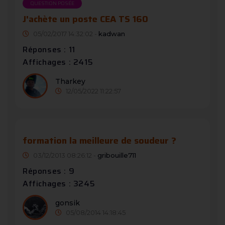
QUESTION POSÉE
J'achète un poste CEA TS 160
05/02/2017 14:32:02 -
kadwan
Réponses : 11
Affichages : 2415
Tharkey
12/05/2022 11:22:57
formation la meilleure de soudeur ?
03/12/2013 08:26:12 -
gribouille711
Réponses : 9
Affichages : 3245
gonsik
05/08/2014 14:18:45