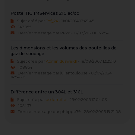
Poste TIG IMServices 210 ac/dc
Sujet créé par
Tof_24
- 11/01/2014 17:49:45
143055
Dernier message par RP26 - 13/03/2021 10:53:54
Les dimensions et les volumes des bouteilles de
gaz de soudage
Sujet créé par
Admin dusweld1
- 18/08/2007 12:25:10
108854
Dernier message par julientoulouse - 07/07/2024
14:54:26
Différence entre un 304L et 316L
Sujet créé par
asdetrefle
- 25/02/2005 17:04:03
105437
Dernier message par philippe79 - 28/02/2005 19:21:08