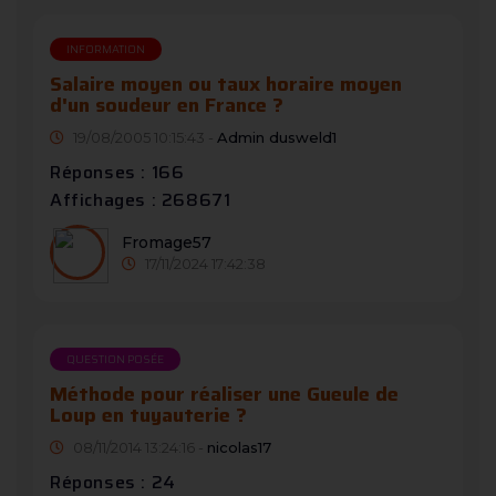
INFORMATION
Salaire moyen ou taux horaire moyen
d'un soudeur en France ?
19/08/2005 10:15:43 -
Admin dusweld1
Réponses : 166
Affichages : 268671
Fromage57
17/11/2024 17:42:38
QUESTION POSÉE
Méthode pour réaliser une Gueule de
Loup en tuyauterie ?
08/11/2014 13:24:16 -
nicolas17
Réponses : 24