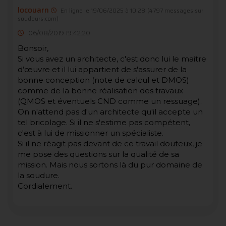
locouarn
En ligne le 19/06/2025 à 10:28
(4797 messages sur
soudeurs.com)
06/08/2019 19:42:20
Bonsoir,
Si vous avez un architecte, c'est donc lui le maitre
d’œuvre et il lui appartient de s'assurer de la
bonne conception (note de calcul et DMOS)
comme de la bonne réalisation des travaux
(QMOS et éventuels CND comme un ressuage).
On n'attend pas d'un architecte qu'il accepte un
tel bricolage. Si il ne s'estime pas compétent,
c'est à lui de missionner un spécialiste.
Si il ne réagit pas devant de ce travail douteux, je
me pose des questions sur la qualité de sa
mission. Mais nous sortons là du pur domaine de
la soudure.
Cordialement.