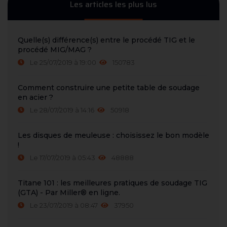
Les articles les plus lus
Quelle(s) différence(s) entre le procédé TIG et le
procédé MIG/MAG ?
Le 25/07/2019 à 19:00
150783
Comment construire une petite table de soudage
en acier ?
Le 28/07/2019 à 14:16
50918
Les disques de meuleuse : choisissez le bon modèle
!
Le 17/07/2019 à 05:43
48888
Titane 101 : les meilleures pratiques de soudage TIG
(GTA) - Par Miller® en ligne.
Le 23/07/2019 à 08:47
37950