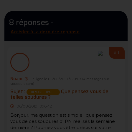
8 réponses -
Accéder à la dernière réponse
#1
Noami
En ligne le 06/08/2019 à 20:07
(4 messages sur
soudeurs.com)
Sujet :
Que pensez vous de
DEMANDE D’AIDE
telles soudures ?
06/08/2019 10:16:42
Bonjour, ma question est simple : que pensez
vous de ces soudures d'IPN réalisés la semaine
dernière ? Pourriez vous être précis sur votre