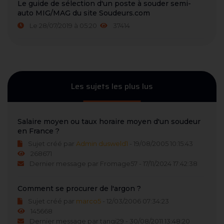
Le guide de sélection d'un poste à souder semi-
auto MIG/MAG du site Soudeurs.com
Le 28/07/2019 à 05:20
37414
Les sujets les plus lus
Salaire moyen ou taux horaire moyen d'un soudeur
en France ?
Sujet créé par
Admin dusweld1
- 19/08/2005 10:15:43
268671
Dernier message par Fromage57 - 17/11/2024 17:42:38
Comment se procurer de l'argon ?
Sujet créé par
marco5
- 12/03/2006 07:34:23
145668
Dernier message par tangi29 - 30/08/2011 13:48:20