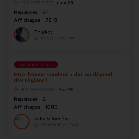
23/01/2013 17:31:21 -
nene28
Réponses : 24
Affichages : 7219
Tharkey
12/05/2022 11:23:16
RETOUR D'EXPÉRIENCE
Etre femme soudeur + dur ou dépend
des régions?
18/02/2016 12:01:55 -
Alex79
Réponses : 6
Affichages : 1683
baba la fumière
25/06/2018 20:29:42