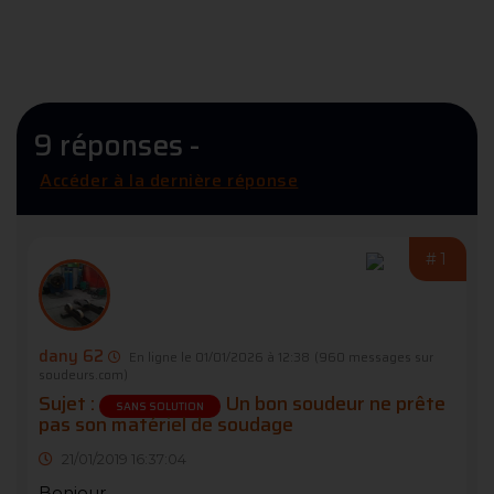
9 réponses -
Accéder à la dernière réponse
#1
dany 62
En ligne le 01/01/2026 à 12:38
(960 messages sur
soudeurs.com)
Sujet :
Un bon soudeur ne prête
SANS SOLUTION
pas son matériel de soudage
21/01/2019 16:37:04
Bonjour,