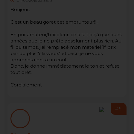
04/02/2019 22:39:13
Bonjour,
C'est un beau goret cet emprunteur!!!!!
En pur amateur/bricoleur, cela fait déjà quelques
années que je ne prěte absolument plus rien. Au
fil du temps, j'ai remplacé mon matériel 1° prix
par du plus "classieux" et ceci (je ne vous
apprends rien) a un coût.
Donc, je donne immédiatement le ton et refuse
tout prět.
Cordialement
#5