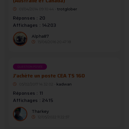
(Australie et Canada)
01/04/2014 09:10:44 -
trotglober
Réponses : 20
Affichages : 14203
Alpha87
15/06/2016 20:47:18
QUESTION POSÉE
J'achète un poste CEA TS 160
05/02/2017 14:32:02 -
kadwan
Réponses : 11
Affichages : 2415
Tharkey
12/05/2022 11:22:57