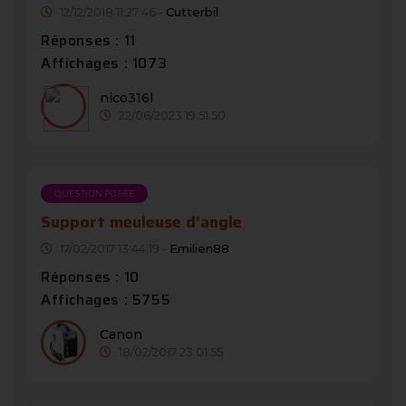
12/12/2018 11:27:46 -
Cutterbil
Réponses : 11
Affichages : 1073
nico316l
22/06/2023 19:51:50
QUESTION POSÉE
Support meuleuse d'angle
17/02/2017 13:44:19 -
Emilien88
Réponses : 10
Affichages : 5755
Canon
18/02/2017 23:01:55