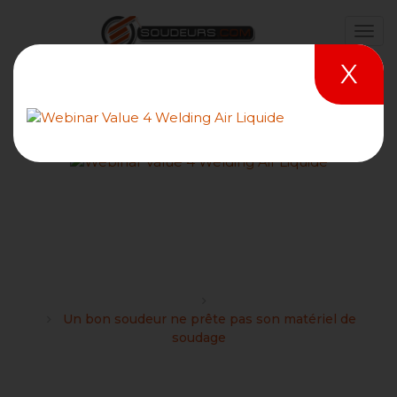
X
Un bon soudeur ne prête
pas son matériel de
soudage
Forums
Divers
Un bon soudeur ne prête pas son matériel de
soudage