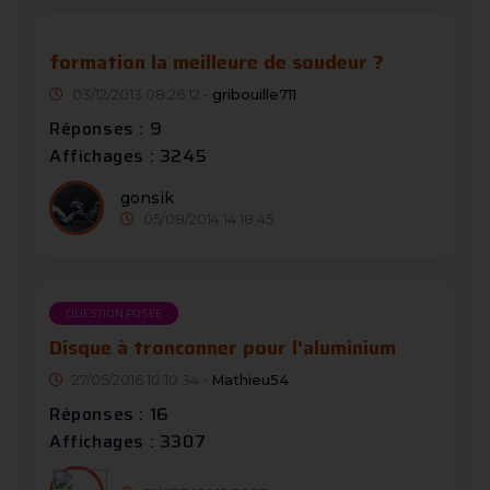
formation la meilleure de soudeur ?
03/12/2013 08:26:12 -
gribouille711
Réponses : 9
Affichages : 3245
gonsik
05/08/2014 14:18:45
QUESTION POSÉE
Disque à tronconner pour l'aluminium
27/05/2016 10:10:34 -
Mathieu54
Réponses : 16
Affichages : 3307