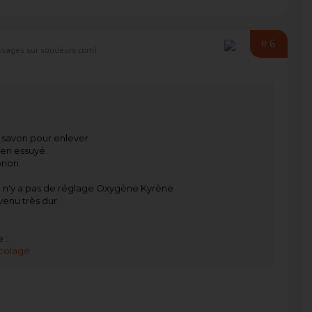
#6
sages sur soudeurs.com)
u savon pour enlever
ien essuyé.
iori.
 il n'y a pas de réglage Oxygène Kyrène
venu très dur.
 :
colage