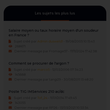
Les sujets les plus lus
Salaire moyen ou taux horaire moyen d'un soudeur
en France ?
Sujet créé par
Admin dusweld1
- 19/08/2005 10:15:43
268671
Dernier message par Fromage57 - 17/11/2024 17:42:38
Comment se procurer de l'argon ?
Sujet créé par
marco5
- 12/03/2006 07:34:23
145668
Dernier message par tangi29 - 30/08/2011 13:48:20
Poste TIG IMServices 210 ac/dc
Sujet créé par
Tof_24
- 11/01/2014 17:49:45
143055
Dernier message par RP26 - 13/03/2021 10:53:54