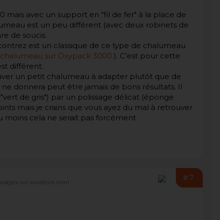
ais avec un support en "fil de fer" à la place de
lumeau est un peu différent (avec deux robinets de
nre de soucis.
contrez est un classique de ce type de chalumeau
chalumeau sur Oxypack 3000
). C'est pour cette
t différent.
rouver un petit chalumeau à adapter plutôt que de
 ne donnera peut être jamais de bons résultats. Il
"vert de gris") par un polissage délicat (éponge
oints mais je crains que vous ayez du mal à retrouver
du moins cela ne serait pas forcément
#7
ssages sur soudeurs.com)