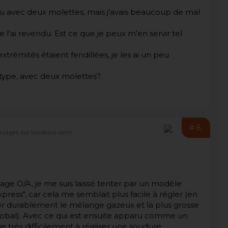
au avec deux molettes, mais j'avais beaucoup de mal
je l'ai revendu. Est ce que je peux m'en servir tel
extrémités étaient fendillées, je les ai un peu
 type, avec deux molettes?.
#8
ssages sur soudeurs.com)
dage O/A, je me suis laissé tenter par un modèle
ress", car cela me semblait plus facile à régler (en
ster durablement le mélange gazeux et la plus grosse
global). Avec ce qui est ensuite apparu comme un
 très difficilement à réaliser une soudure