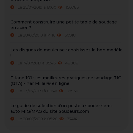
Le 25/07/2019 à 19:00
150783
Comment construire une petite table de soudage
en acier ?
Le 28/07/2019 à 14:16
50918
Les disques de meuleuse : choisissez le bon modèle
!
Le 17/07/2019 à 05:43
48888
Titane 101 : les meilleures pratiques de soudage TIG
(GTA) - Par Miller® en ligne.
Le 23/07/2019 à 08:47
37950
Le guide de sélection d'un poste à souder semi-
auto MIG/MAG du site Soudeurs.com
Le 28/07/2019 à 05:20
37414