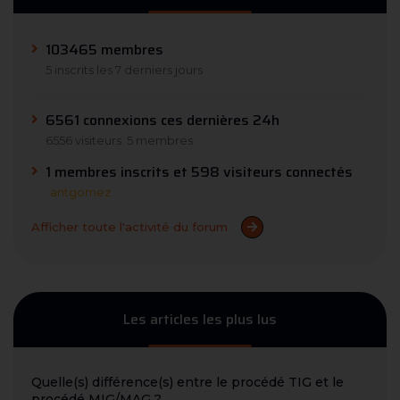
103465 membres
5 inscrits les 7 derniers jours
6561 connexions ces dernières 24h
6556 visiteurs
5 membres
1 membres inscrits et 598 visiteurs connectés
antgomez
Afficher toute l'activité du forum
Les articles les plus lus
Quelle(s) différence(s) entre le procédé TIG et le
procédé MIG/MAG ?