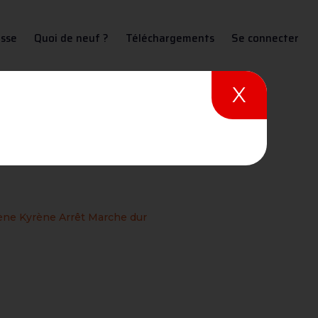
sse
Quoi de neuf ?
Téléchargements
Se connecter
X
rêt Marche dur
ène Kyrène Arrêt Marche dur