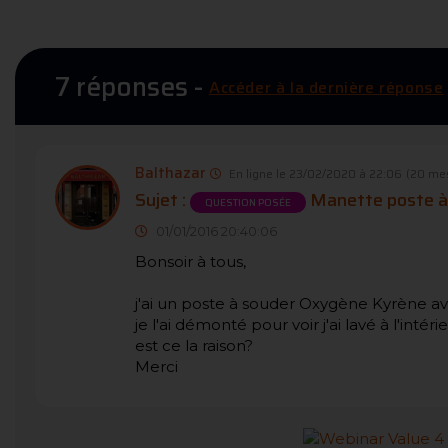
7 réponses -
Accéder à la dernière réponse
Balthazar
En ligne le 23/02/2020 à 22:06
(20 me
Sujet :
Manette poste à
QUESTION POSÉE
01/01/2016 20:40:06
Bonsoir à tous,
j'ai un poste à souder Oxygène Kyrène a
je l'ai démonté pour voir j'ai lavé à l'intér
est ce la raison?
Merci