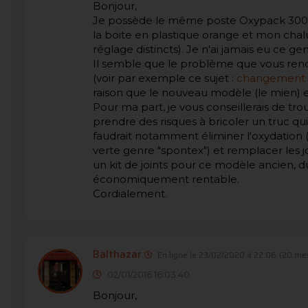
Bonjour,
Je possède le même poste Oxypack 3000 m
la boite en plastique orange et mon cha
réglage distincts). Je n'ai jamais eu ce ge
Il semble que le problème que vous ren
(voir par exemple ce sujet :
changement 
raison que le nouveau modèle (le mien) es
Pour ma part, je vous conseillerais de t
prendre des risques à bricoler un truc qui
faudrait notamment éliminer l'oxydation (
verte genre "spontex") et remplacer les j
un kit de joints pour ce modèle ancien, 
économiquement rentable.
Cordialement.
Balthazar
En ligne le 23/02/2020 à 22:06
(20 me
02/01/2016 16:03:40
Bonjour,