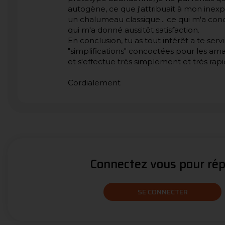
autogène, ce que j'attribuait à mon inexpé
un chalumeau classique... ce qui m'a cond
qui m'a donné aussitôt satisfaction.
En conclusion, tu as tout intérêt a te ser
"simplifications" concoctées pour les am
et s'effectue très simplement et très ra
Cordialement
Connectez vous pour répo
SE CONNECTER