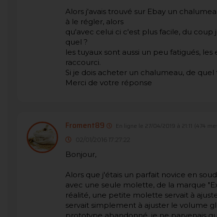
Alors j'avais trouvé sur Ebay un chalume
à le régler, alors
qu'avec celui ci c'est plus facile, du coup 
quel ?
les tuyaux sont aussi un peu fatigués, les 
raccourci.
Si je dois acheter un chalumeau, de quel
Merci de votre réponse
Froment89
En ligne le 27/04/2019 à 21:11
(474 me
02/01/2016 17:27:22
Bonjour,
Alors que j'étais un parfait novice en sou
avec une seule molette, de la marque "Exp
réalité, une petite molette servait à aju
servait simplement à ajuster le volume 
prototype abandonné, je ne parvenais que