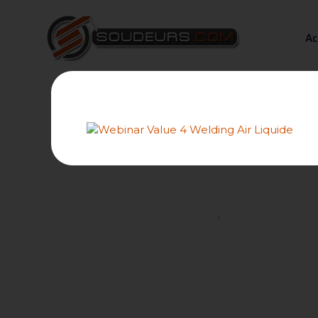
Ac
Manette poste
Forums
Panne et dépanna