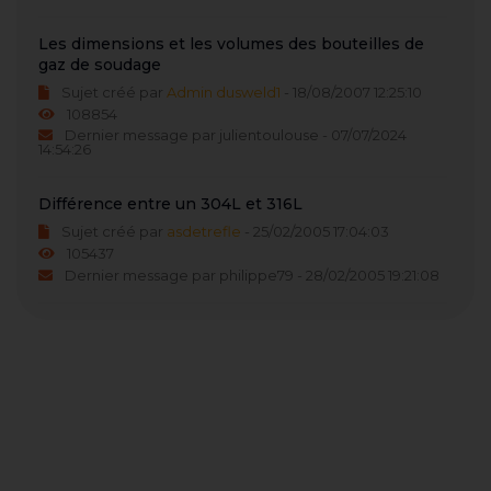
Les dimensions et les volumes des bouteilles de
gaz de soudage
Sujet créé par
Admin dusweld1
- 18/08/2007 12:25:10
108854
Dernier message par julientoulouse - 07/07/2024
14:54:26
Différence entre un 304L et 316L
Sujet créé par
asdetrefle
- 25/02/2005 17:04:03
105437
Dernier message par philippe79 - 28/02/2005 19:21:08