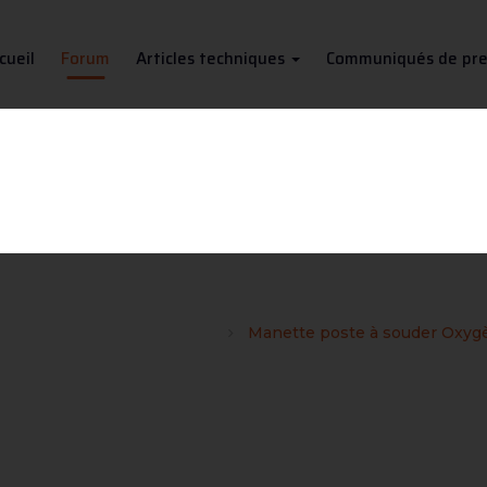
cueil
Forum
Articles techniques
Communiqués de pre
 à souder Oxygène Kyrène Ar
ge de matériels de soudage
Manette poste à souder Oxyg