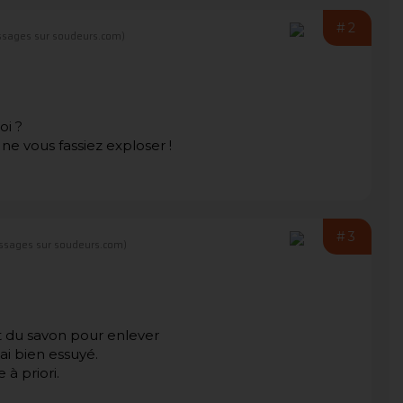
#2
sages sur soudeurs.com)
oi ?
ne vous fassiez exploser !
#3
ssages sur soudeurs.com)
et du savon pour enlever
ai bien essuyé.
à priori.