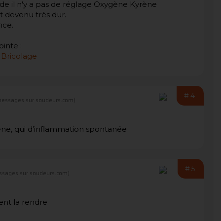
uide il n'y a pas de réglage Oxygène Kyrène
t devenu très dur.
nce.
inte :
Bricolage
#4
messages sur soudeurs.com)
gène, qui d’inflammation spontanée
#5
ssages sur soudeurs.com)
ent la rendre