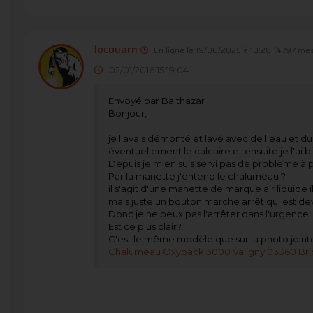
locouarn
En ligne le 19/06/2025 à 10:28
(4797 mes
02/01/2016 15:19:04
Envoyé par Balthazar
Bonjour,
je l'avais démonté et lavé avec de l'eau et d
éventuellement le calcaire et ensuite je l'ai b
Depuis je m'en suis servi pas de problème à pr
Par la manette j'entend le chalumeau ?
il s'agit d'une manette de marque air liquide
mais juste un bouton marche arrêt qui est de
Donc je ne peux pas l'arrêter dans l'urgence.
Est ce plus clair?
C'est le même modèle que sur la photo jointe
Chalumeau Oxypack 3000 Valigny 03360 Bri