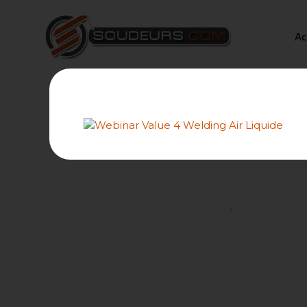
Ac
Les indicatio
Forums
Essais mécani