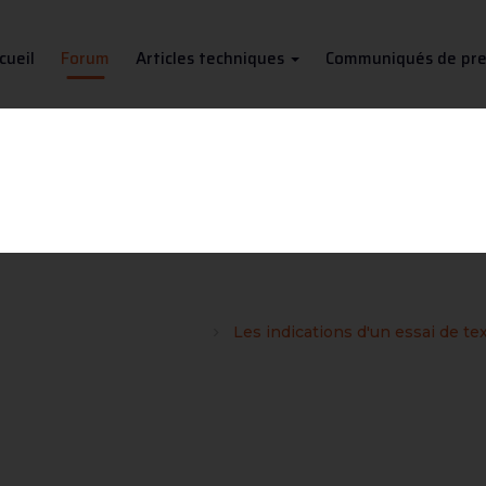
cueil
Forum
Articles techniques
Communiqués de pre
ns d'un essai de texture sur tô
ques et métallographiques
Les indications d'un essai de te