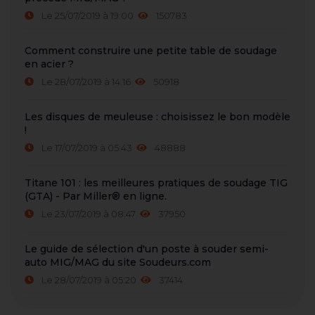
Le 25/07/2019 à 19:00
150783
Comment construire une petite table de soudage
en acier ?
Le 28/07/2019 à 14:16
50918
Les disques de meuleuse : choisissez le bon modèle
!
Le 17/07/2019 à 05:43
48888
Titane 101 : les meilleures pratiques de soudage TIG
(GTA) - Par Miller® en ligne.
Le 23/07/2019 à 08:47
37950
Le guide de sélection d'un poste à souder semi-
auto MIG/MAG du site Soudeurs.com
Le 28/07/2019 à 05:20
37414