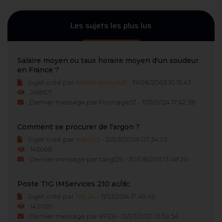
Les sujets les plus lus
Salaire moyen ou taux horaire moyen d'un soudeur
en France ?
Sujet créé par
Admin dusweld1
- 19/08/2005 10:15:43
268671
Dernier message par Fromage57 - 17/11/2024 17:42:38
Comment se procurer de l'argon ?
Sujet créé par
marco5
- 12/03/2006 07:34:23
145668
Dernier message par tangi29 - 30/08/2011 13:48:20
Poste TIG IMServices 210 ac/dc
Sujet créé par
Tof_24
- 11/01/2014 17:49:45
143055
Dernier message par RP26 - 13/03/2021 10:53:54