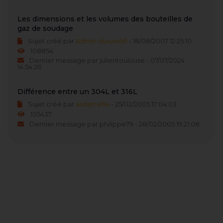
Les dimensions et les volumes des bouteilles de
gaz de soudage
Sujet créé par
Admin dusweld1
- 18/08/2007 12:25:10
108854
Dernier message par julientoulouse - 07/07/2024
14:54:26
Différence entre un 304L et 316L
Sujet créé par
asdetrefle
- 25/02/2005 17:04:03
105437
Dernier message par philippe79 - 28/02/2005 19:21:08