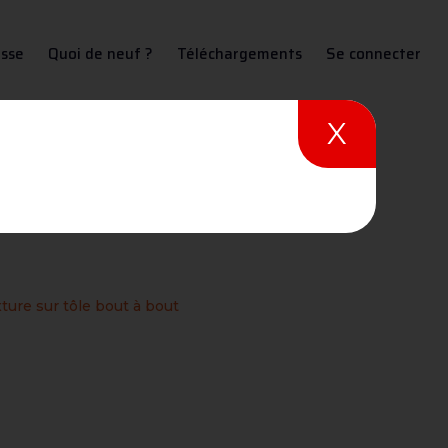
sse
Quoi de neuf ?
Téléchargements
Se connecter
X
le bout à bout
xture sur tôle bout à bout