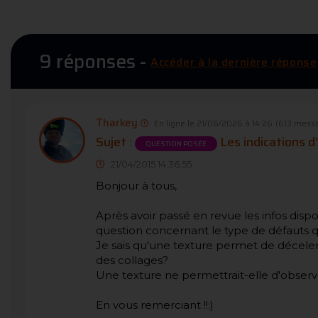
9 réponses -
Accéder à la dernière réponse
Tharkey
En ligne le 21/06/2026 à 14:26
(613 mess
Sujet :
Les indications d
QUESTION POSÉE
21/04/2015 14:36:55
Bonjour à tous,
Après avoir passé en revue les infos dispo
question concernant le type de défauts q
Je sais qu'une texture permet de déceler le
des collages?
Une texture ne permettrait-elle d'obser
En vous remerciant !!:)