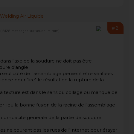
#2
(13128 messages sur soudeurs.com)
 dans l'axe de la soudure ne doit pas être
udure d'angle
n seul côté de l'assemblage peuvent être vérifiées
nce pour "lire" le résultat de la rupture de la
e la texture est dans le sens du collage ou manque de
 lieu la bonne fusion de la racine de l'assemblage
a compacité générale de la partie de soudure
res ne courent pas les rues de l'Internet pour étayer