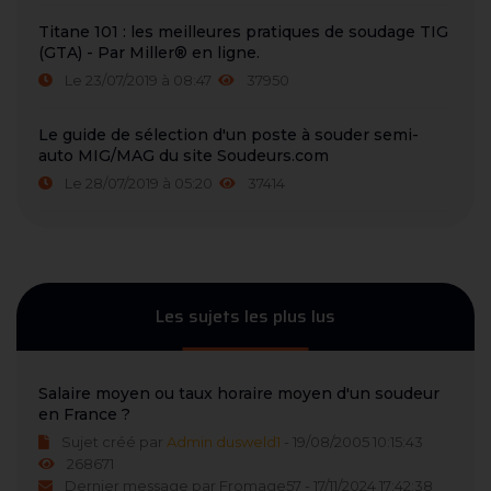
Titane 101 : les meilleures pratiques de soudage TIG
(GTA) - Par Miller® en ligne.
Le 23/07/2019 à 08:47
37950
Le guide de sélection d'un poste à souder semi-
auto MIG/MAG du site Soudeurs.com
Le 28/07/2019 à 05:20
37414
Les sujets les plus lus
Salaire moyen ou taux horaire moyen d'un soudeur
en France ?
Sujet créé par
Admin dusweld1
- 19/08/2005 10:15:43
268671
Dernier message par Fromage57 - 17/11/2024 17:42:38