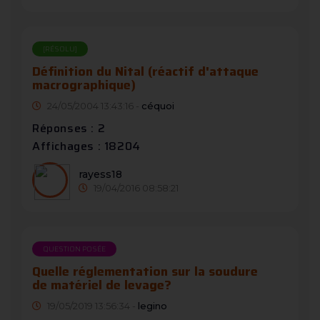
[RÉSOLU]
Définition du Nital (réactif d'attaque
macrographique)
24/05/2004 13:43:16 -
céquoi
Réponses : 2
Affichages : 18204
rayess18
19/04/2016 08:58:21
QUESTION POSÉE
Quelle réglementation sur la soudure
de matériel de levage?
19/05/2019 13:56:34 -
legino