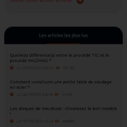
Afficher toute l'activité du forum
Les articles les plus lus
Quelle(s) différence(s) entre le procédé TIG et le
procédé MIG/MAG ?
Le 25/07/2019 à 19:00
150783
Comment construire une petite table de soudage
en acier ?
Le 28/07/2019 à 14:16
50918
Les disques de meuleuse : choisissez le bon modèle
!
Le 17/07/2019 à 05:43
48888