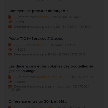
Comment se procurer de l'argon ?
Sujet créé par
marco5
- 12/03/2006 07:34:23
145668
Dernier message par tangi29 - 30/08/2011 13:48:20
Poste TIG IMServices 210 ac/dc
Sujet créé par
Tof_24
- 11/01/2014 17:49:45
143055
Dernier message par RP26 - 13/03/2021 10:53:54
Les dimensions et les volumes des bouteilles de
gaz de soudage
Sujet créé par
Admin dusweld1
- 18/08/2007 12:25:10
108854
Dernier message par julientoulouse - 07/07/2024
14:54:26
Différence entre un 304L et 316L
Sujet créé par
asdetrefle
- 25/02/2005 17:04:03