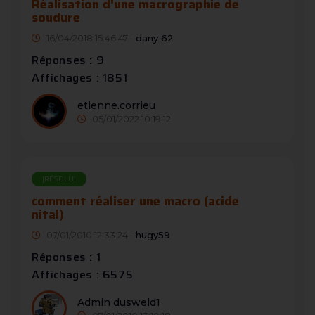
Réalisation d'une macrographie de
soudure
16/04/2018 15:46:47 -
dany 62
Réponses : 9
Affichages : 1851
etienne.corrieu
05/01/2022 10:19:12
[RÉSOLU]
comment réaliser une macro (acide
nital)
07/01/2010 12:33:24 -
hugy59
Réponses : 1
Affichages : 6575
Admin dusweld1