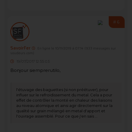
#6
SavoirFer
En ligne le 10/11/2019 à 07:14
(933 messages sur
soudeurs.com)
19/07/2017 12:55:03
Bonjour siemprerutilo,
l'étuvage des baguettes (si non préétuver), pour
influer sur le refroidissement du metal. Cela a pour
effet de contrôler la monté en chaleur des liaisons
au niveau atomique et ainsi agir directement sur la
qualité sur grain mélangé en metal d'apport et
l'ouvrage assemblé. Pour ce que j'en sais ...