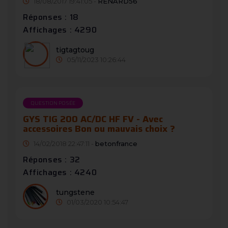
18/08/2017 19:41:05 -
RENARD56
Réponses : 18
Affichages : 4290
tigtagtoug
05/11/2023 10:26:44
QUESTION POSÉE
GYS TIG 200 AC/DC HF FV - Avec
accessoires Bon ou mauvais choix ?
14/02/2018 22:47:11 -
betonfrance
Réponses : 32
Affichages : 4240
tungstene
01/03/2020 10:54:47