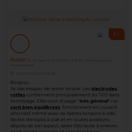
#2
PhilSAF
En ligne le 28/02/2022 à 16:01
(38 messages sur
soudeurs.com)
20/09/2004 09:04:59
Bonjour,
Je vais essayer de rester simple. Les
électrodes
rutiles
contiennent principalement du Ti02 dans
l'enrobage. Elles sont d'usage "
très général
" car
sont bien équilibrées
: fonctionnent en courant
alternatif même avec de faibles tensions à vide,
facilité d'emploi à plat et en toutes positions,
dépots de bel aspect, laitier très facile à enlever,
productivité correcte et caractéristiques