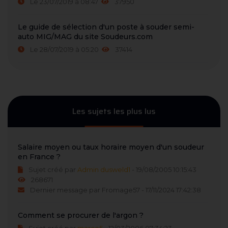
Le 23/07/2019 à 08:47
37950
Le guide de sélection d'un poste à souder semi-
auto MIG/MAG du site Soudeurs.com
Le 28/07/2019 à 05:20
37414
Les sujets les plus lus
Salaire moyen ou taux horaire moyen d'un soudeur
en France ?
Sujet créé par
Admin dusweld1
- 19/08/2005 10:15:43
268671
Dernier message par Fromage57 - 17/11/2024 17:42:38
Comment se procurer de l'argon ?