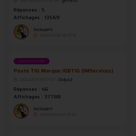
08/03/2014 09:16:08 -
griffe33
Réponses : 5
Affichages : 13569
locouarn
25/03/2018 08:57:12
QUESTION POSÉE
Poste TIG Marque IGBTIG (IMServices)
25/04/2011 15:07:07 -
Didy43
Réponses : 46
Affichages : 37788
locouarn
05/09/2024 17:18:54