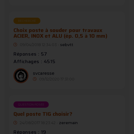
RECHERCHE
Choix poste à souder pour travaux
ACIER, INOX et ALU (ép. 0,5 à 10 mm)
09/04/2018 12:34:03 -
sebvtt
Réponses : 57
Affichages : 4515
svcaresse
09/12/2020 17:31:00
QUESTION POSÉE
Quel poste TIG choisir?
24/08/2017 18:23:42 -
zeremain
Réponses : 19