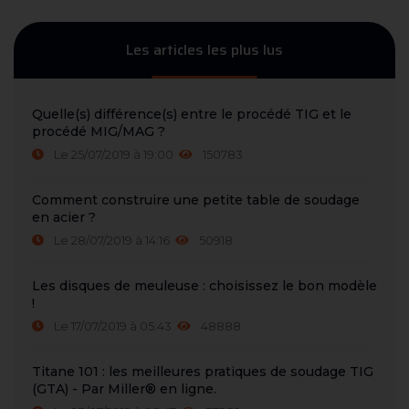
Les articles les plus lus
Quelle(s) différence(s) entre le procédé TIG et le
procédé MIG/MAG ?
Le 25/07/2019 à 19:00
150783
Comment construire une petite table de soudage
en acier ?
Le 28/07/2019 à 14:16
50918
Les disques de meuleuse : choisissez le bon modèle
!
Le 17/07/2019 à 05:43
48888
Titane 101 : les meilleures pratiques de soudage TIG
(GTA) - Par Miller® en ligne.