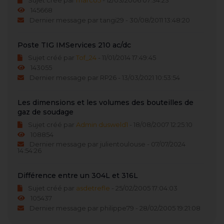
Sujet créé par
marco5
- 12/03/2006 07:34:23
145668
Dernier message par tangi29 - 30/08/2011 13:48:20
Poste TIG IMServices 210 ac/dc
Sujet créé par
Tof_24
- 11/01/2014 17:49:45
143055
Dernier message par RP26 - 13/03/2021 10:53:54
Les dimensions et les volumes des bouteilles de
gaz de soudage
Sujet créé par
Admin dusweld1
- 18/08/2007 12:25:10
108854
Dernier message par julientoulouse - 07/07/2024
14:54:26
Différence entre un 304L et 316L
Sujet créé par
asdetrefle
- 25/02/2005 17:04:03
105437
Dernier message par philippe79 - 28/02/2005 19:21:08