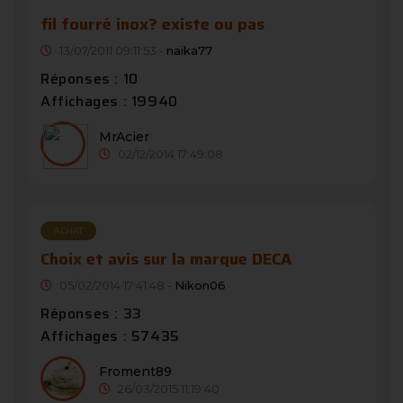
fil fourré inox? existe ou pas
13/07/2011 09:11:53 -
naika77
Réponses : 10
Affichages : 19940
MrAcier
02/12/2014 17:49:08
ACHAT
Choix et avis sur la marque DECA
05/02/2014 17:41:48 -
Nikon06
Réponses : 33
Affichages : 57435
Froment89
26/03/2015 11:19:40