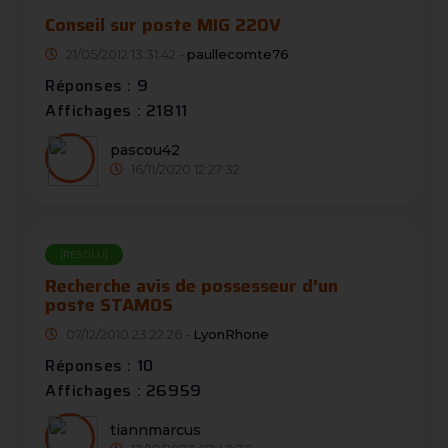
Conseil sur poste MIG 220V
21/05/2012 13:31:42 -
paullecomte76
Réponses : 9
Affichages : 21811
pascou42
16/11/2020 12:27:32
[RÉSOLU]
Recherche avis de possesseur d'un
poste STAMOS
07/12/2010 23:22:26 -
LyonRhone
Réponses : 10
Affichages : 26959
tiannmarcus