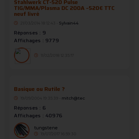
Stahlwerk CT-520 Pulse
TIG/MMA/Plasma DC 200A ~520€ TTC
neuf livré
21/03/2014 18:12:43 -
Sylvain44
Réponses : 9
Affichages : 9779
11/02/2018 12:35:17
Basique ou Rutile ?
19/09/2004 19:35:39 -
mitch@tec
Réponses : 6
Affichages : 40976
tungstene
19/07/2017 16:59:30