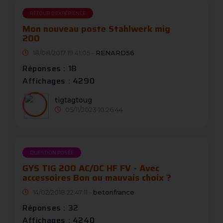
RETOUR D'EXPÉRIENCE
Mon nouveau poste Stahlwerk mig
200
18/08/2017 19:41:05 -
RENARD56
Réponses : 18
Affichages : 4290
tigtagtoug
05/11/2023 10:26:44
QUESTION POSÉE
GYS TIG 200 AC/DC HF FV - Avec
accessoires Bon ou mauvais choix ?
14/02/2018 22:47:11 -
betonfrance
Réponses : 32
Affichages : 4240