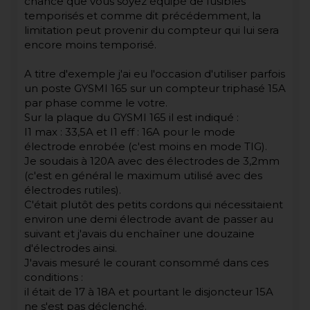
chance que vous soyez équipé de fusibles
temporisés et comme dit précédemment, la
limitation peut provenir du compteur qui lui sera
encore moins temporisé.
A titre d'exemple j'ai eu l'occasion d'utiliser parfois
un poste GYSMI 165 sur un compteur triphasé 15A
par phase comme le votre.
Sur la plaque du GYSMI 165 il est indiqué :
I1 max : 33,5A et I1 eff : 16A pour le mode
électrode enrobée (c'est moins en mode TIG).
Je soudais à 120A avec des électrodes de 3,2mm
(c'est en général le maximum utilisé avec des
électrodes rutiles).
C'était plutôt des petits cordons qui nécessitaient
environ une demi électrode avant de passer au
suivant et j'avais du enchaîner une douzaine
d'électrodes ainsi.
J'avais mesuré le courant consommé dans ces
conditions :
il était de 17 à 18A et pourtant le disjoncteur 15A
ne s'est pas déclenché.