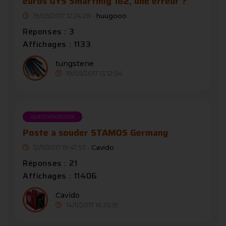
euros GYS Smartmig 162, une erreur ?
19/05/2017 12:24:28 -
huugooo
Réponses : 3
Affichages : 1133
tungstene
19/05/2017 13:12:04
QUESTION POSÉE
Poste a souder STAMOS Germany
12/11/2017 19:47:53 -
Cavido
Réponses : 21
Affichages : 11406
Cavido
14/11/2017 16:35:19