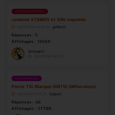
RETOUR D'EXPÉRIENCE
combiné STAMOS et SAV expondo
08/03/2014 09:16:08 -
griffe33
Réponses : 5
Affichages : 13569
locouarn
25/03/2018 08:57:12
QUESTION POSÉE
Poste TIG Marque IGBTIG (IMServices)
25/04/2011 15:07:07 -
Didy43
Réponses : 46
Affichages : 37788