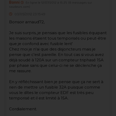
Bonni
En ligne le 12/07/2012 à 15:25
(8 messages sur
soudeurs.com)
03/05/2012 23:15:49
Bonsoir arnaud72,
Je suis surpris, je pensais que les fusibles équipant
les maisons étaient tous temporisés ou peut-être
que je confond avec fusible lent'
Chez moi je n'ai que des disjoncteurs mais je
pense que c'est pareille. En tout cas si vous avez
déjà soudé à 120A sur un compteur triphasé 15A
par phase sans que celui-ci ne se déclenche ça
me rassure.
En y réfléchissant bien je pense que ça ne sert à
rien de mettre un fusible 32A puisque comme
vous le dîtes le compteur EDF est très peu
temporisé et il est limité à 15A.
Cordialement.