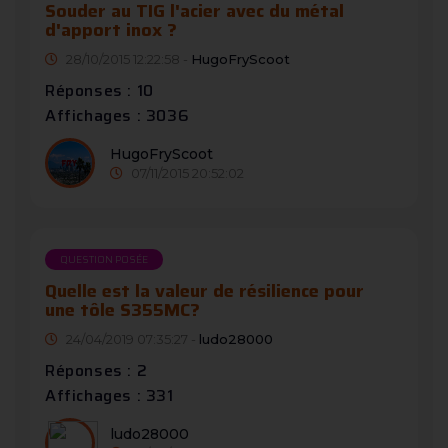
Souder au TIG l'acier avec du métal
d'apport inox ?
28/10/2015 12:22:58 -
HugoFryScoot
Réponses : 10
Affichages : 3036
HugoFryScoot
07/11/2015 20:52:02
QUESTION POSÉE
Quelle est la valeur de résilience pour
une tôle S355MC?
24/04/2019 07:35:27 -
ludo28000
Réponses : 2
Affichages : 331
ludo28000