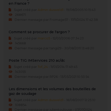
en France ?
Sujet créé par
Admin dusweld1
- 19/08/2005 10:15:43
268671
Dernier message par Fromage57 - 17/11/2024 17:42:38
Comment se procurer de l'argon ?
Sujet créé par
marco5
- 12/03/2006 07:34:23
145668
Dernier message par tangi29 - 30/08/2011 13:48:20
Poste TIG IMServices 210 ac/dc
Sujet créé par
Tof_24
- 11/01/2014 17:49:45
143055
Dernier message par RP26 - 13/03/2021 10:53:54
Les dimensions et les volumes des bouteilles de
gaz de soudage
Sujet créé par
Admin dusweld1
- 18/08/2007 12:25:10
108854
Dernier message par julientoulouse - 07/07/2024