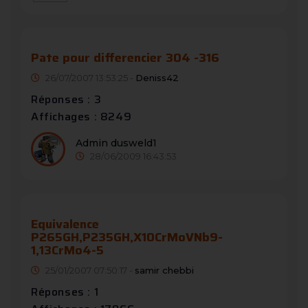
Pate pour differencier 304 -316
26/07/2007 13:53:25 -
Deniss42
Réponses : 3
Affichages : 8249
Admin dusweld1
28/06/2009 16:43:53
Equivalence
P265GH,P235GH,X10CrMoVNb9-
1,13CrMo4-5
25/01/2007 07:50:17 -
samir chebbi
Réponses : 1