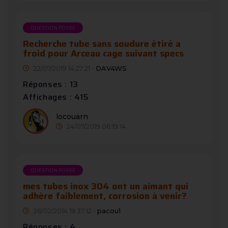
QUESTION POSÉE
Recherche tube sans soudure étiré a
froid pour Arceau cage suivant specs
22/07/2019 14:27:21 -
DAV4WS
Réponses : 13
Affichages : 415
locouarn
24/07/2019 06:19:14
QUESTION POSÉE
mes tubes inox 304 ont un aimant qui
adhère faiblement, corrosion à venir?
26/02/2014 19:37:12 -
pacou1
Réponses : 4