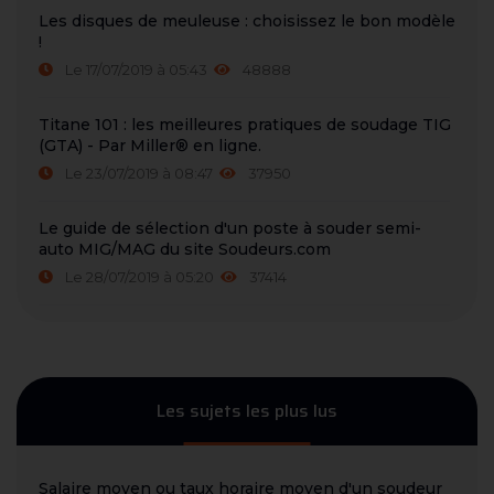
Les disques de meuleuse : choisissez le bon modèle
!
Le 17/07/2019 à 05:43
48888
Titane 101 : les meilleures pratiques de soudage TIG
(GTA) - Par Miller® en ligne.
Le 23/07/2019 à 08:47
37950
Le guide de sélection d'un poste à souder semi-
auto MIG/MAG du site Soudeurs.com
Le 28/07/2019 à 05:20
37414
Les sujets les plus lus
Salaire moyen ou taux horaire moyen d'un soudeur