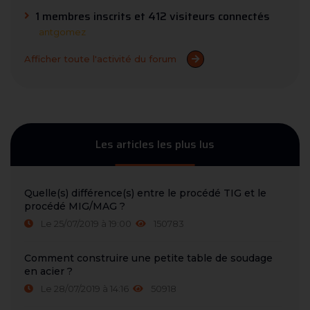
1 membres inscrits et 412 visiteurs connectés
antgomez
Afficher toute l'activité du forum
Les articles les plus lus
Quelle(s) différence(s) entre le procédé TIG et le
procédé MIG/MAG ?
Le 25/07/2019 à 19:00
150783
Comment construire une petite table de soudage
en acier ?
Le 28/07/2019 à 14:16
50918