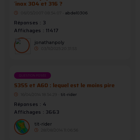
´inox 304 et 316 ?
06/05/2007 08:54:07 -
abdel0306
Réponses : 3
Affichages : 11417
jonathanpoly
03/11/2025 20:31:53
QUESTION POSÉE
S355 et A60 : lequel est le moins pire
16/04/2014 18:54:29 -
tit-rider
Réponses : 4
Affichages : 3663
tit-rider
28/08/2014 11:06:56