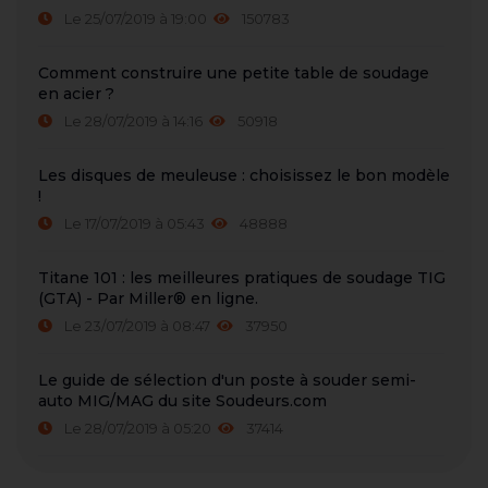
Le 25/07/2019 à 19:00
150783
Comment construire une petite table de soudage
en acier ?
Le 28/07/2019 à 14:16
50918
Les disques de meuleuse : choisissez le bon modèle
!
Le 17/07/2019 à 05:43
48888
Titane 101 : les meilleures pratiques de soudage TIG
(GTA) - Par Miller® en ligne.
Le 23/07/2019 à 08:47
37950
Le guide de sélection d'un poste à souder semi-
auto MIG/MAG du site Soudeurs.com
Le 28/07/2019 à 05:20
37414