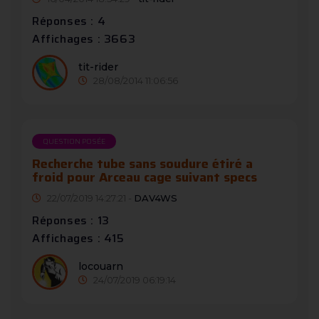
Réponses : 4
Affichages : 3663
tit-rider
28/08/2014 11:06:56
QUESTION POSÉE
Recherche tube sans soudure étiré a
froid pour Arceau cage suivant specs
22/07/2019 14:27:21 -
DAV4WS
Réponses : 13
Affichages : 415
locouarn
24/07/2019 06:19:14