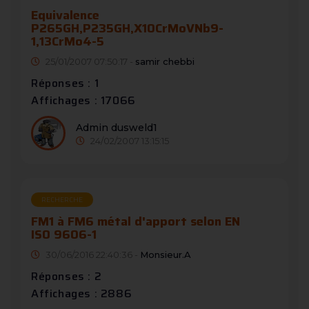
Equivalence
P265GH,P235GH,X10CrMoVNb9-
1,13CrMo4-5
25/01/2007 07:50:17 -
samir chebbi
Réponses : 1
Affichages : 17066
Admin dusweld1
24/02/2007 13:15:15
RECHERCHE
FM1 à FM6 métal d'apport selon EN
ISO 9606-1
30/06/2016 22:40:36 -
Monsieur.A
Réponses : 2
Affichages : 2886