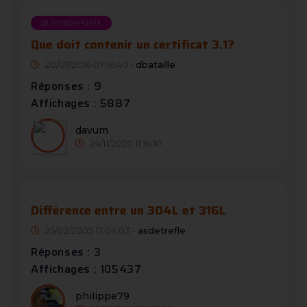
QUESTION POSÉE
Que doit contenir un certificat 3.1?
20/07/2016 07:16:40 -
dbataille
Réponses : 9
Affichages : 5887
davum
24/11/2020 11:16:10
Différence entre un 304L et 316L
25/02/2005 17:04:03 -
asdetrefle
Réponses : 3
Affichages : 105437
philippe79