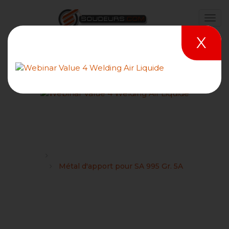
X
Métal d'apport pour SA
995 Gr. 5A
Forums
Caractéristiques et équivalences de matériaux
Métal d'apport pour SA 995 Gr. 5A