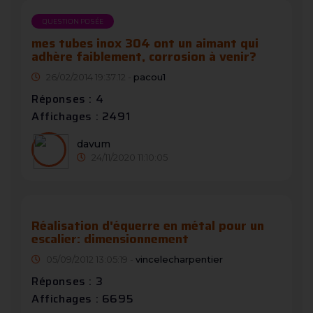
QUESTION POSÉE
mes tubes inox 304 ont un aimant qui
adhère faiblement, corrosion à venir?
26/02/2014 19:37:12 -
pacou1
Réponses : 4
Affichages : 2491
davum
24/11/2020 11:10:05
Réalisation d'équerre en métal pour un
escalier: dimensionnement
05/09/2012 13:05:19 -
vincelecharpentier
Réponses : 3
Affichages : 6695