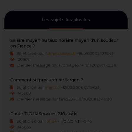
Les sujets les plus lus
Salaire moyen ou taux horaire moyen d'un soudeur
en France ?
Sujet créé par
Admin dusweld1
- 19/08/2005 10:15:43
268671
Dernier message par Fromage57 - 17/11/2024 17:42:38
Comment se procurer de l'argon ?
Sujet créé par
marco5
- 12/03/2006 07:34:23
145668
Dernier message par tangi29 - 30/08/2011 13:48:20
Poste TIG IMServices 210 ac/dc
Sujet créé par
Tof_24
- 11/01/2014 17:49:45
143055