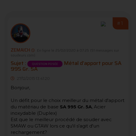
#1
ZEMAICH
En ligne le 25/02/2020 à 07:25
(51 messages sur
soudeurs.com)
Sujet :
Métal d'apport pour SA
QUESTION POSÉE
995 Gr. 5A
27/12/2015 13:41:20
Bonjour,
Un défit pour le choix meilleur du métal d'apport
du matériau de base
SA 995 Gr. 5A
, Acier
inoxydable (Duplex)
Est que le meilleur procédé de souder avec
SMAW ou GTAW lors ce qu'il s'agit d'un
rechargement?