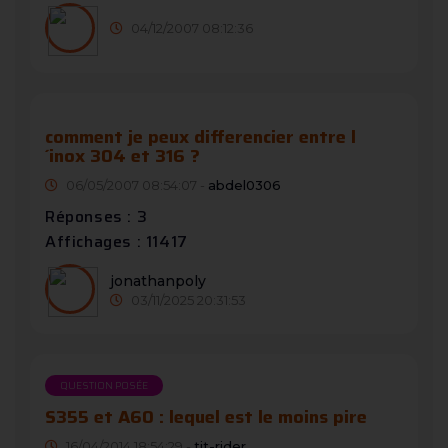
04/12/2007 08:12:36
comment je peux differencier entre l
´inox 304 et 316 ?
06/05/2007 08:54:07 -
abdel0306
Réponses : 3
Affichages : 11417
jonathanpoly
03/11/2025 20:31:53
QUESTION POSÉE
S355 et A60 : lequel est le moins pire
16/04/2014 18:54:29 -
tit-rider