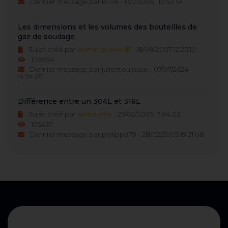
Dernier message par RP26 - 13/03/2021 10:53:54
Les dimensions et les volumes des bouteilles de
gaz de soudage
Sujet créé par
Admin dusweld1
- 18/08/2007 12:25:10
108854
Dernier message par julientoulouse - 07/07/2024
14:54:26
Différence entre un 304L et 316L
Sujet créé par
asdetrefle
- 25/02/2005 17:04:03
105437
Dernier message par philippe79 - 28/02/2005 19:21:08