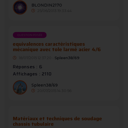
BLONDIN2170
25/06/2013 19:33:44
QUESTION POSÉE
equivalences caractéristiques
mécanique avec tole larmé acier 4/6
18/07/2015 12:37:20 -
Spleen38/69
Réponses : 6
Affichages : 2110
Spleen38/69
20/07/2015 14:30:56
Matériaux et techniques de soudage
chassis tubulaire