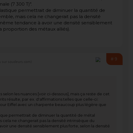
ale (7 300 T)".
e élastique permettrait de diminuer la quantité de
mble, mais cela ne changerait pas la densité
nt même tendance à avoir une densité sensiblement
la proportion des métaux alliés).
#9
 sur soudeurs.com)
ns selon les nuances [voir ci-dessous], mais ça reste de cet
ts résulte, par ex. d'affirmations telles que celle-ci:
la tour Eiffel avec un charpente beaucoup plus légère que
astique permettrait de diminuer la quantité de métal
 cela ne changerait pas la densité intrinsèque du
oir une densité sensiblement plus forte, selon la densité
.