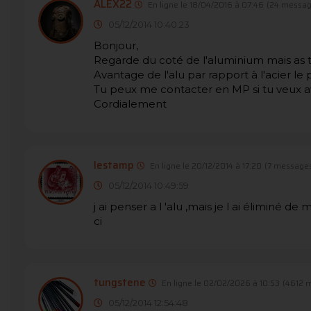
ALEX22
En ligne le 18/04/2016 à 07:46
(24 messag
05/12/2014 10:40:23
Bonjour,
Regarde du coté de l'aluminium mais as tu
Avantage de l'alu par rapport à l'acier le
Tu peux me contacter en MP si tu veux a
Cordialement
lestamp
En ligne le 20/12/2014 à 17:20
(7 messages
05/12/2014 10:49:59
j ai penser a l 'alu ,mais je l ai éliminé 
ci
tungstene
En ligne le 02/02/2026 à 10:53
(4612 
05/12/2014 12:54:48