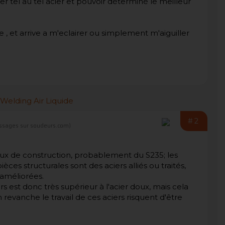
er tel au tel acier et pouvoir déterminé le meilleur
 , et arrive a m'eclairer ou simplement m'aiguiller
#2
ssages sur soudeurs.com)
oux de construction, probablement du S235; les
ièces structurales sont des aciers alliés ou traités,
 améliorées.
s est donc très supérieur à l'acier doux, mais cela
 revanche le travail de ces aciers risquent d'être