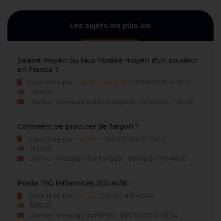
Les sujets les plus lus
Salaire moyen ou taux horaire moyen d'un soudeur
en France ?
Sujet créé par
Admin dusweld1
- 19/08/2005 10:15:43
268671
Dernier message par Fromage57 - 17/11/2024 17:42:38
Comment se procurer de l'argon ?
Sujet créé par
marco5
- 12/03/2006 07:34:23
145668
Dernier message par tangi29 - 30/08/2011 13:48:20
Poste TIG IMServices 210 ac/dc
Sujet créé par
Tof_24
- 11/01/2014 17:49:45
143055
Dernier message par RP26 - 13/03/2021 10:53:54