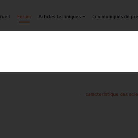
cueil
Forum
Articles techniques
Communiqués de pre
ristique des aciers communs 
tiques et équivalences de matériaux
caracteristique des ac