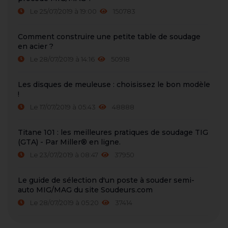
Le 25/07/2019 à 19:00
150783
Comment construire une petite table de soudage
en acier ?
Le 28/07/2019 à 14:16
50918
Les disques de meuleuse : choisissez le bon modèle
!
Le 17/07/2019 à 05:43
48888
Titane 101 : les meilleures pratiques de soudage TIG
(GTA) - Par Miller® en ligne.
Le 23/07/2019 à 08:47
37950
Le guide de sélection d'un poste à souder semi-
auto MIG/MAG du site Soudeurs.com
Le 28/07/2019 à 05:20
37414