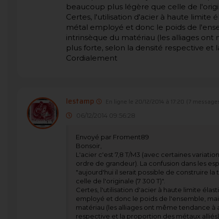
beaucoup plus légère que celle de l'origin
Certes, l'utilisation d'acier à haute limit
métal employé et donc le poids de l'ense
intrinsèque du matériau (les alliages o
plus forte, selon la densité respective et 
Cordialement
lestamp
En ligne le 20/12/2014 à 17:20
(7 messages
06/12/2014 09:56:28
Envoyé par Froment89
Bonsoir,
L'acier c'est 7,8 T/M3 (avec certaines variatio
ordre de grandeur). La confusion dans les espri
"aujourd'hui il serait possible de construire 
celle de l'originale (7 300 T)".
Certes, l'utilisation d'acier à haute limite él
employé et donc le poids de l'ensemble, mais
matériau (les alliages ont même tendance à av
respective et la proportion des métaux alliés)