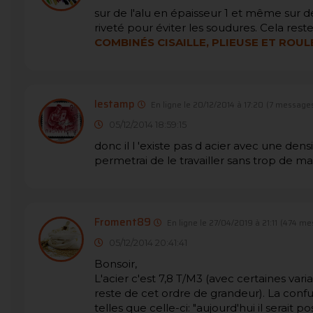
sur de l'alu en épaisseur 1 et même sur d
riveté pour éviter les soudures. Cela res
COMBINÉS CISAILLE, PLIEUSE ET ROU
lestamp
En ligne le 20/12/2014 à 17:20
(7 messages
05/12/2014 18:59:15
donc il l 'existe pas d acier avec une d
permetrai de le travailler sans trop de ma
Froment89
En ligne le 27/04/2019 à 21:11
(474 me
05/12/2014 20:41:41
Bonsoir,
L'acier c'est 7,8 T/M3 (avec certaines vari
reste de cet ordre de grandeur). La confus
telles que celle-ci: "aujourd'hui il serait 