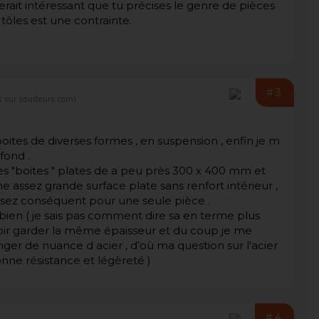
l serait intéressant que tu précises le genre de pièces
 tôles est une contrainte.
#3
 sur soudeurs.com)
boites de diverses formes , en suspension , enfin je m
fond .
es "boites " plates de a peu près 300 x 400 mm et
 assez grande surface plate sans renfort intérieur ,
t assez conséquent pour une seule pièce .
 bien ( je sais pas comment dire sa en terme plus
voir garder la même épaisseur et du coup je me
ger de nuance d acier , d’où ma question sur l'acier
nne résistance et légèreté )
#4