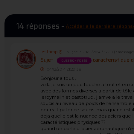
14 réponses -
Accéder à la dernière répons
lestamp
En ligne le 20/12/2014 à 17:20
(7 messages
Sujet :
caracteristique 
QUESTION POSÉE
04/12/2014 21:29:38
Bonjour a tous ,
voila je suis un peu touche a tout et en c
avec des formes diverses a partir de tôle
leroymalin et castotruc , j arrive a le tra
soucis au niveau de poids de l'ensemble e
pourrait palier ce soucis ,mais quand est i
deja quelle est la nuance des aciers que 
caractéristiques physiques ??
quand on parle d 'acier aéronautique n'