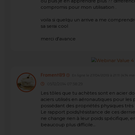
ou puis je en apprendre plus ?? différenci
compromis pour mon utilisation .
voila si quelqu un arrive a me comprendre
sa serai cool
merci d'avance
Froment89
En ligne le 27/04/2019 à 21:11
(474 me
05/12/2014 07:58:29
Les tôles que tu achètes sont en acier d
aciers utilisés en aéronautiques pour les p
possédant des propriétés physiques très
Le rapport poids/résistance de ces dernier
ne change rien à leur poids spécifique, en
beaucoup plus difficile...