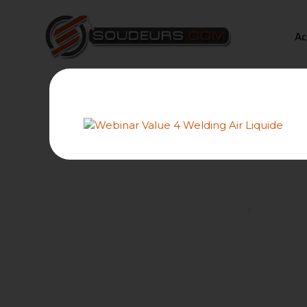
Ac
caracte
Forums
Caractéris