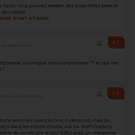
e l'acier vous pouvez réaliser des ensembles pliés et
te abordable
LEUSE
OTMT
OT3000
#7
 sur soudeurs.com)
ensité/masse volumique moins importante ?? et qui me
l ?
#8
ssages sur soudeurs.com)
ations selon les nuances [voir ci-dessous], mais ça
ion dans les esprits résulte, par ex. d'affirmations
possible de construire la tour Eiffel avec un charpente