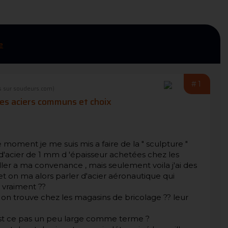
e
#1
 sur soudeurs.com)
des aciers communs et choix
e moment je me suis mis a faire de la " sculpture "
 d'acier de 1 mm d 'épaisseur achetées chez les
vailler a ma convenance , mais seulement voila j'ai des
t on ma alors parler d'acier aéronautique qui
l vraiment ??
l on trouve chez les magasins de bricolage ?? leur
est ce pas un peu large comme terme ?