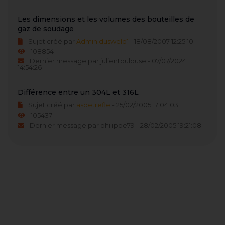
Les dimensions et les volumes des bouteilles de
gaz de soudage
Sujet créé par
Admin dusweld1
- 18/08/2007 12:25:10
108854
Dernier message par julientoulouse - 07/07/2024
14:54:26
Différence entre un 304L et 316L
Sujet créé par
asdetrefle
- 25/02/2005 17:04:03
105437
Dernier message par philippe79 - 28/02/2005 19:21:08