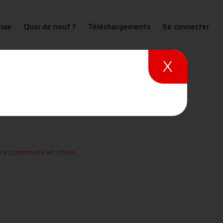
sse
Quoi de neuf ?
Téléchargements
Se connecter
X
et choix
iers communs et choix