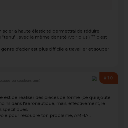
n acier a haute élasticité permettrai de réduire
"tenu" , avec la même densité (voir plus ) ?? c est
enre d'acier est plus difficile a travailler et souder
#10
ssages sur soudeurs.com)
que est de réaliser des pièces de forme (ce qui ajoute
moins dans l'aéronautique, mais, effectivement, le
s spécifiques.
 voie pour résoudre ton problème, AMHA...