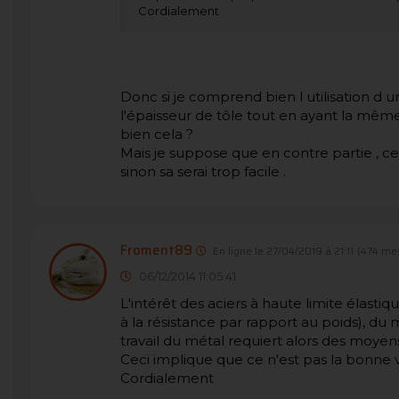
Cordialement
Donc si je comprend bien l utilisation d u
l'épaisseur de tôle tout en ayant la même 
bien cela ?
Mais je suppose que en contre partie , ce g
sinon sa serai trop facile .
Froment89
En ligne le 27/04/2019 à 21:11
(474 me
06/12/2014 11:05:41
L'intérêt des aciers à haute limite élasti
à la résistance par rapport au poids), du 
travail du métal requiert alors des moyen
Ceci implique que ce n'est pas la bonne
Cordialement