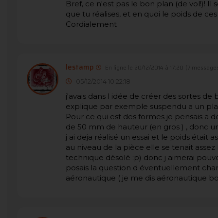
Bref, ce n'est pas le bon plan (de vol!)! I
que tu réalises, et en quoi le poids de ces
Cordialement
lestamp
En ligne le 20/12/2014 à 17:20
(7 messages
05/12/2014 10:22:18
j'avais dans l idée de créer des sortes de 
explique par exemple suspendu a un pla
Pour ce qui est des formes je pensais a d
de 50 mm de hauteur (en gros ) , donc une
j ai deja réalisé un essai et le poids étai
au niveau de la pièce elle se tenait assez
technique désolé :p) donc j aimerai pou
posais la question d éventuellement chan
aéronautique ( je me dis aéronautique bo