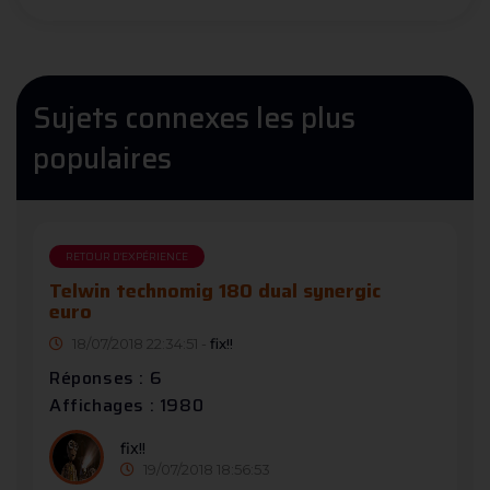
Sujets connexes les plus
populaires
RETOUR D'EXPÉRIENCE
Telwin technomig 180 dual synergic
euro
18/07/2018 22:34:51 -
fix!!
Réponses : 6
Affichages : 1980
fix!!
19/07/2018 18:56:53