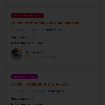
RETOUR D'EXPÉRIENCE
Telwin technomig 210 dual synergic
26/06/2017 08:19:29 -
Jetthouse
Réponses : 7
Affichages : 3249
tungstene
12/11/2022 16:22:50
QUESTION POSÉE
Telwin Technomig 210 VS 215
07/09/2016 07:40:40 -
Edrivingfun
Réponses : 1
Affichages : 2614