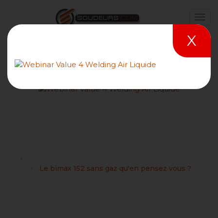
X
Le bimax 152 sans gaz
qu'en pensez vous ?
Forums
TELWIN : Conseils et choix du matériel de soudage
Le bimax 152 sans gaz qu'en pensez vous ?