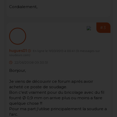
Cordialement,
#3
hugues01
En ligne le 11/03/2013 à 00:41
(9 messages sur
soudeurs.com)
22/06/2008 09:30:51
Bonjour,
Je viens de découvrir ce forum aprés avoir
acheté ce poste de soudage.
Bon c'est vraiment pour du bricolage avec du fil
fourré Ø 0,9 mm on arrive plus ou moins a faire
quelque chose !!!
Pour ma part j'utilise principalement la soudure a
l'arc.