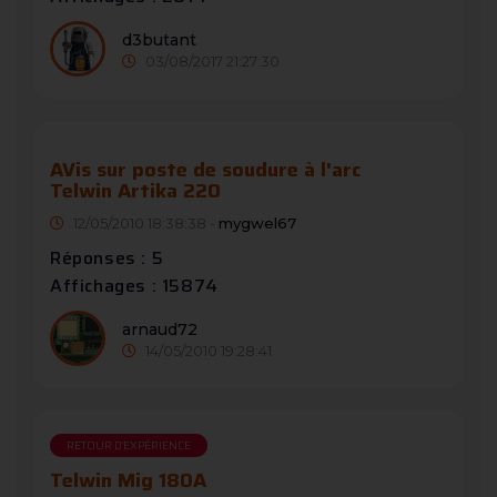
d3butant
03/08/2017 21:27:30
AVis sur poste de soudure à l'arc
Telwin Artika 220
12/05/2010 18:38:38 -
mygwel67
Réponses : 5
Affichages : 15874
arnaud72
14/05/2010 19:28:41
RETOUR D'EXPÉRIENCE
Telwin Mig 180A