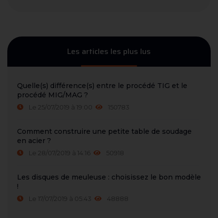
Les articles les plus lus
Quelle(s) différence(s) entre le procédé TIG et le
procédé MIG/MAG ?
Le 25/07/2019 à 19:00
150783
Comment construire une petite table de soudage
en acier ?
Le 28/07/2019 à 14:16
50918
Les disques de meuleuse : choisissez le bon modèle
!
Le 17/07/2019 à 05:43
48888