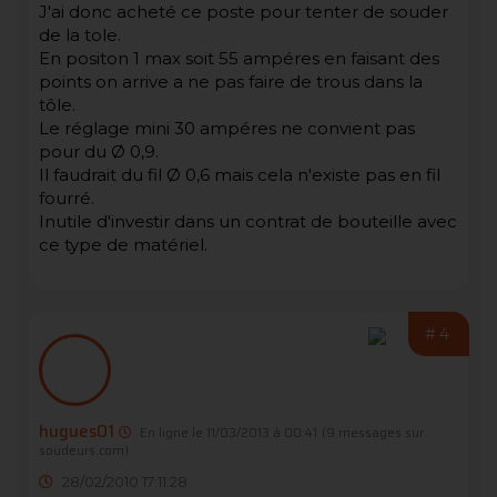
J'ai donc acheté ce poste pour tenter de souder
de la tole.
En positon 1 max soit 55 ampéres en faisant des
points on arrive a ne pas faire de trous dans la
tôle.
Le réglage mini 30 ampéres ne convient pas
pour du Ø 0,9.
Il faudrait du fil Ø 0,6 mais cela n'existe pas en fil
fourré.
Inutile d'investir dans un contrat de bouteille avec
ce type de matériel.
#4
hugues01
En ligne le 11/03/2013 à 00:41
(9 messages sur
soudeurs.com)
28/02/2010 17:11:28