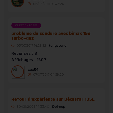
06/03/2011 20:43:24
QUESTION POSÉE
probleme de soudure avec bimax 152
turbo+gaz
05/07/2017 14:29:32 -
tungstene
Réponses : 3
Affichages : 1507
cox54
07/07/2017 04:59:20
Retour d'expérience sur Décastar 135E
30/09/2009 14:33:40 -
Dolmup