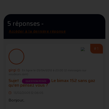
5 réponses -
Accéder à la dernière réponse
#1
girgi
En ligne le 05/04/2012 à 23:00
(2 messages sur
soudeurs.com)
Sujet :
Le bimax 152 sans gaz
QUESTION POSÉE
qu'en pensez vous ?
13/02/2005 12:06:05
Bonjour,