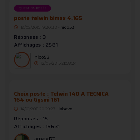
QUESTION POSÉE
poste telwin bimax 4.165
19/02/2015 19:20:30 -
nico53
Réponses : 3
Affichages : 2581
nico53
12/03/2015 21:58:24
Choix poste : Telwin 140 A TECNICA
164 ou Gysmi 161
14/01/2011 20:29:27 -
labave
Réponses : 15
Affichages : 15631
arnaud72