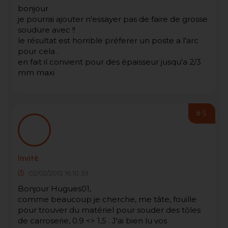
bonjour
je pourrai ajouter n'essayer pas de faire de grosse
soudure avec !!
le résultat est horrible préferer un poste a l'arc
pour cela .
en fait il convient pour des épaisseur jusqu'a 2/3
mm maxi
#5
Invité
02/02/2013 16:10:39
Bonjour Hugues01,
comme beaucoup je cherche, me tâte, fouille
pour trouver du matériel pour souder des tôles
de carroserie, 0.9 <> 1,5 . J'ai bien lu vos