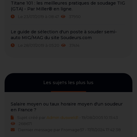
Titane 101 : les meilleures pratiques de soudage TIG
(GTA) - Par Miller® en ligne.
Le 23/07/2019 à 08:47
37950
Le guide de sélection d'un poste à souder semi-
auto MIG/MAG du site Soudeurs.com
Le 28/07/2019 à 05:20
37414
Les sujets les plus lus
Salaire moyen ou taux horaire moyen d'un soudeur
en France ?
Sujet créé par
Admin dusweld1
- 19/08/2005 10:15:43
268671
Dernier message par Fromage57 - 17/11/2024 17:42:38