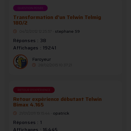
QUESTION POSÉE
Transformation d’un Telwin Telmig
180/2
04/12/2012 12:25:57 -
stephane 59
Réponses : 38
Affichages : 19241
Faroyeur
28/02/2015 10:37:21
RETOUR D'EXPÉRIENCE
Retour expérience débutant Telwin
Bimax 4.165
21/01/2011 19:15:44 -
opatrick
Réponses : 1
Affichages : 16445