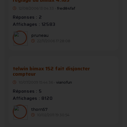
réglage du bimax 4.165
12/08/2006 13:04:33 -
fred84faf
Réponses : 2
Affichages : 12583
pruneau
22/11/2006 17:28:08
telwin bimax 152 fait disjoncter
compteur
10/07/2009 15:44:36 -
vianofun
Réponses : 5
Affichages : 8120
thorn57
10/02/2011 19:30:54