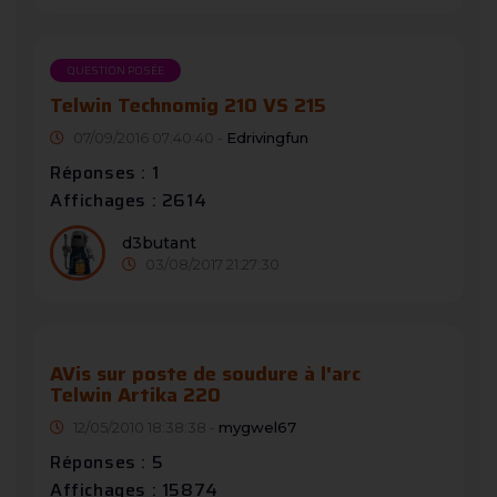
QUESTION POSÉE
Telwin Technomig 210 VS 215
07/09/2016 07:40:40 -
Edrivingfun
Réponses : 1
Affichages : 2614
d3butant
03/08/2017 21:27:30
AVis sur poste de soudure à l'arc
Telwin Artika 220
12/05/2010 18:38:38 -
mygwel67
Réponses : 5
Affichages : 15874