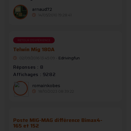
arnaud72
14/05/2010 19:28:41
RETOUR D'EXPÉRIENCE
Telwin Mig 180A
02/09/2016 13:45:09 -
Edrivingfun
Réponses : 8
Affichages : 9282
romainkobes
18/10/2023 08:39:22
Poste MIG-MAG différence Bimax4-
165 et 152