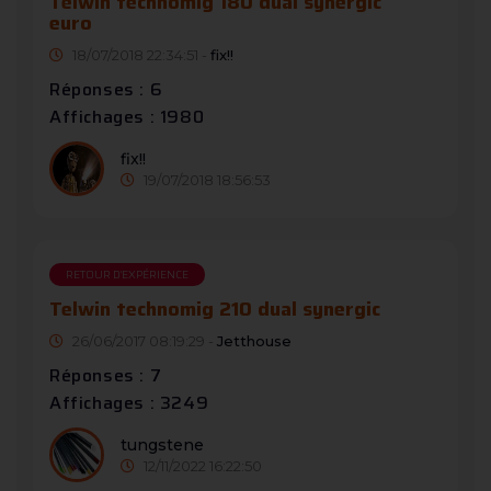
Telwin technomig 180 dual synergic
euro
18/07/2018 22:34:51 -
fix!!
Réponses : 6
Affichages : 1980
fix!!
19/07/2018 18:56:53
RETOUR D'EXPÉRIENCE
Telwin technomig 210 dual synergic
26/06/2017 08:19:29 -
Jetthouse
Réponses : 7
Affichages : 3249
tungstene
12/11/2022 16:22:50