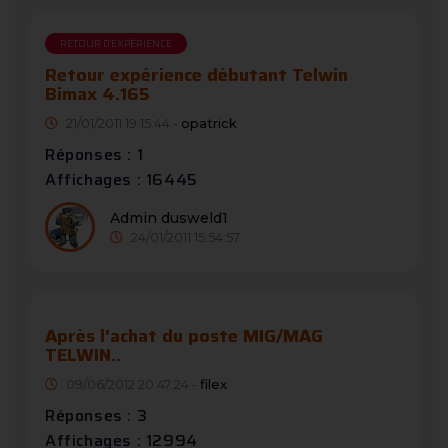
RETOUR D'EXPÉRIENCE
Retour expérience débutant Telwin
Bimax 4.165
21/01/2011 19:15:44 -
opatrick
Réponses : 1
Affichages : 16445
Admin dusweld1
24/01/2011 15:54:57
Après l'achat du poste MIG/MAG
TELWIN..
09/06/2012 20:47:24 -
filex
Réponses : 3
Affichages : 12994