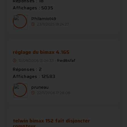
Réponses : 18
Affichages : 5035
Philamiot49
23/11/2025 18:24:27
réglage du bimax 4.165
12/08/2006 13:04:33 -
fred84faf
Réponses : 2
Affichages : 12583
pruneau
22/11/2006 17:28:08
telwin bimax 152 fait disjoncter
compteur