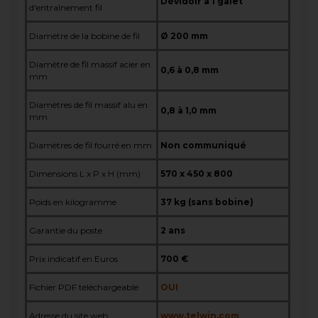
Dévidoir à 1 galet
d'entraînement fil
Diamètre de la bobine de fil
Ø 200 mm
Diamètre de fil massif acier en
0,6 à 0,8 mm
mm
Diamètres de fil massif alu en
0,8 à 1,0 mm
mm
Diamètres de fil fourré en mm
Non communiqué
Dimensions L x P x H (mm)
570 x 450 x 800
Poids en kilogramme
37 kg (sans bobine)
Garantie du poste
2 ans
Prix indicatif en Euros
700 €
Fichier PDF téléchargeable
OUI
Adresse du site web
www.
telwin.com