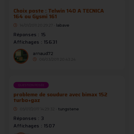
Choix poste : Telwin 140 A TECNICA
164 ou Gysmi 161
14/01/2011 20:29:27 -
labave
Réponses : 15
Affichages : 15631
arnaud72
06/03/2011 20:43:24
QUESTION POSÉE
probleme de soudure avec bimax 152
turbo+gaz
05/07/2017 14:29:32 -
tungstene
Réponses : 3
Affichages : 1507