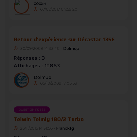
cox54
07/07/2017 04:59:20
Retour d'expérience sur Décastar 135E
30/09/2009 14:33:40 -
Dolmup
Réponses : 3
Affichages : 10863
Dolmup
05/10/2009 17:05:53
QUESTION POSÉE
Telwin Telmig 180/2 Turbo
26/11/2015 14:31:56 -
Franckfg