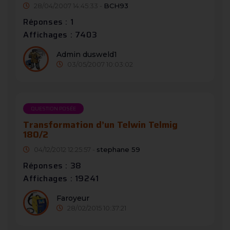
28/04/2007 14:45:33 -
BCH93
Réponses : 1
Affichages : 7403
Admin dusweld1
03/05/2007 10:03:02
QUESTION POSÉE
Transformation d’un Telwin Telmig
180/2
04/12/2012 12:25:57 -
stephane 59
Réponses : 38
Affichages : 19241
Faroyeur
28/02/2015 10:37:21