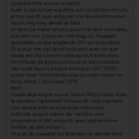
(j'espère être au bon endroit)
Suite à ma venue regulière sur ce très bon forum,
je me suis dit que restaurer ma deuch et ma mini
via un mig mag devait se faire !
Et donc j'ai trainé un peu pour me faire mon idée,
suis aller voir 2 pros du mig mag, un magasin
spécialisé, un site anglais de DIY sur la soudure.
Et puis je me suis lancé tout seul, avec ce que
j'avais récolté comme infos après 6 bons mois.
On m'avait dit à peu près tout et son contraire,
"de toute façons y'a que fronius et SAF" (1500
euros mini) "t'emmerdes pas y'a casto merlin et
leroy rama" ( 150 euros ?).[!?!]
Bon.
J'avais déjà lorgné sur ce Telwin 180/2 turbo, mais
le vendeur "spécialisé" m'avait dit c'est vraiment
une daube infâme et je pèse mes mots.
Il décide quand même de me faire une
proposition à 680 euros ht, avec une énorme
remise de 200 euros ?...
Et puis, de passage sur Briançon, je décide pour