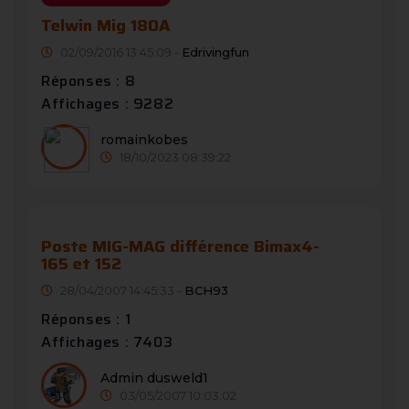
Telwin Mig 180A
02/09/2016 13:45:09 -
Edrivingfun
Réponses : 8
Affichages : 9282
romainkobes
18/10/2023 08:39:22
Poste MIG-MAG différence Bimax4-
165 et 152
28/04/2007 14:45:33 -
BCH93
Réponses : 1
Affichages : 7403
Admin dusweld1
03/05/2007 10:03:02