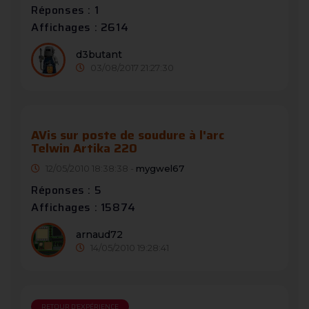
Réponses : 1
Affichages : 2614
d3butant
03/08/2017 21:27:30
AVis sur poste de soudure à l'arc
Telwin Artika 220
12/05/2010 18:38:38 -
mygwel67
Réponses : 5
Affichages : 15874
arnaud72
14/05/2010 19:28:41
RETOUR D'EXPÉRIENCE