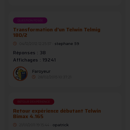
QUESTION POSÉE
Transformation d’un Telwin Telmig
180/2
04/12/2012 12:25:57 -
stephane 59
Réponses : 38
Affichages : 19241
Faroyeur
28/02/2015 10:37:21
RETOUR D'EXPÉRIENCE
Retour expérience débutant Telwin
Bimax 4.165
21/01/2011 19:15:44 -
opatrick