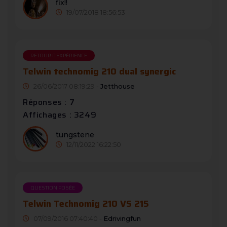
fix!!
19/07/2018 18:56:53
RETOUR D'EXPÉRIENCE
Telwin technomig 210 dual synergic
26/06/2017 08:19:29 -
Jetthouse
Réponses : 7
Affichages : 3249
tungstene
12/11/2022 16:22:50
QUESTION POSÉE
Telwin Technomig 210 VS 215
07/09/2016 07:40:40 -
Edrivingfun