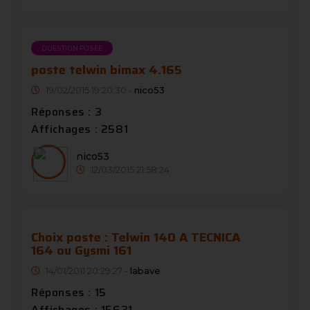
QUESTION POSÉE
poste telwin bimax 4.165
19/02/2015 19:20:30 -
nico53
Réponses : 3
Affichages : 2581
nico53
12/03/2015 21:58:24
Choix poste : Telwin 140 A TECNICA
164 ou Gysmi 161
14/01/2011 20:29:27 -
labave
Réponses : 15
Affichages : 15631