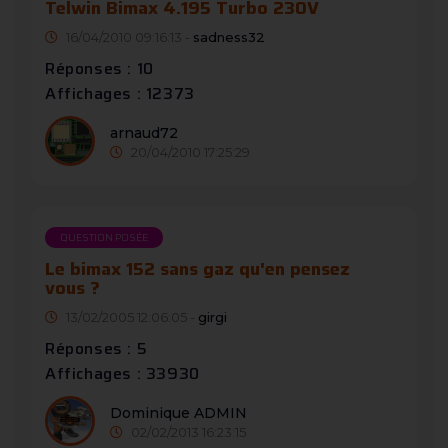
Telwin Bimax 4.195 Turbo 230V
16/04/2010 09:16:13 -
sadness32
Réponses : 10
Affichages : 12373
arnaud72
20/04/2010 17:25:29
QUESTION POSÉE
Le bimax 152 sans gaz qu'en pensez
vous ?
13/02/2005 12:06:05 -
girgi
Réponses : 5
Affichages : 33930
Dominique ADMIN
02/02/2013 16:23:15