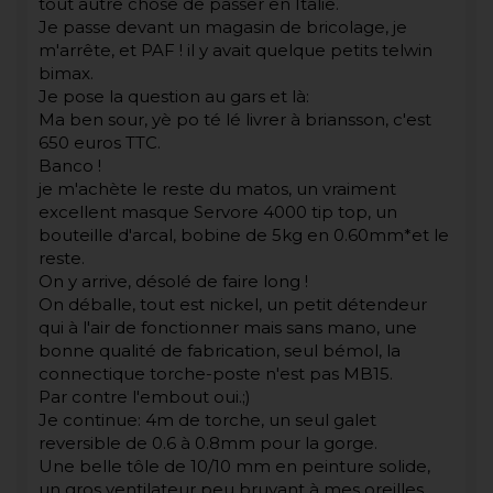
tout autre chose de passer en Italie.
Je passe devant un magasin de bricolage, je
m'arrête, et PAF ! il y avait quelque petits telwin
bimax.
Je pose la question au gars et là:
Ma ben sour, yè po té lé livrer à briansson, c'est
650 euros TTC.
Banco !
je m'achète le reste du matos, un vraiment
excellent masque Servore 4000 tip top, un
bouteille d'arcal, bobine de 5kg en 0.60mm*et le
reste.
On y arrive, désolé de faire long !
On déballe, tout est nickel, un petit détendeur
qui à l'air de fonctionner mais sans mano, une
bonne qualité de fabrication, seul bémol, la
connectique torche-poste n'est pas MB15.
Par contre l'embout oui.;)
Je continue: 4m de torche, un seul galet
reversible de 0.6 à 0.8mm pour la gorge.
Une belle tôle de 10/10 mm en peinture solide,
un gros ventilateur peu bruyant à mes oreilles,