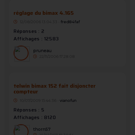
réglage du bimax 4.165
12/08/2006 13:04:33 -
fred84faf
Réponses : 2
Affichages : 12583
pruneau
22/11/2006 17:28:08
telwin bimax 152 fait disjoncter
compteur
10/07/2009 15:44:36 -
vianofun
Réponses : 5
Affichages : 8120
thorn57
10/02/2011 19:30:54