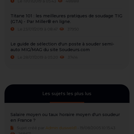
Le 17/07/2019 à 05:43
48888
Titane 101 : les meilleures pratiques de soudage TIG
(GTA) - Par Miller® en ligne.
Le 23/07/2019 à 08:47
37950
Le guide de sélection d'un poste à souder semi-
auto MIG/MAG du site Soudeurs.com
Le 28/07/2019 à 05:20
37414
Les sujets les plus lus
Salaire moyen ou taux horaire moyen d'un soudeur
en France ?
Sujet créé par
Admin dusweld1
- 19/08/2005 10:15:43
268671