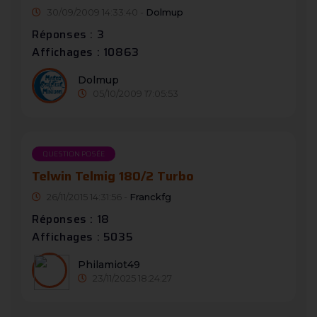
30/09/2009 14:33:40 -
Dolmup
Réponses : 3
Affichages : 10863
Dolmup
05/10/2009 17:05:53
QUESTION POSÉE
Telwin Telmig 180/2 Turbo
26/11/2015 14:31:56 -
Franckfg
Réponses : 18
Affichages : 5035
Philamiot49
23/11/2025 18:24:27