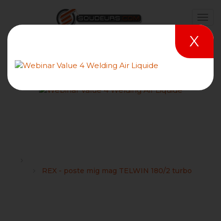
X
REX - poste mig mag
TELWIN 180/2 turbo
Forums
TELWIN : Conseils et choix du matériel de soudage
REX - poste mig mag TELWIN 180/2 turbo