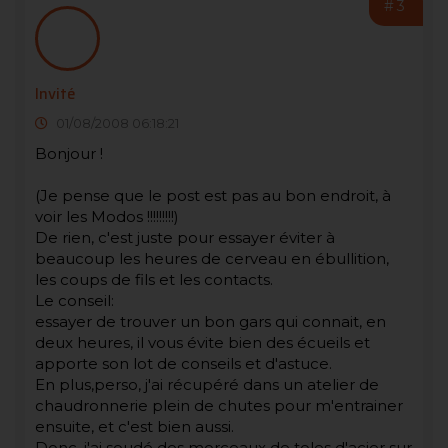
#3
Invité
01/08/2008 06:18:21
Bonjour !
(Je pense que le post est pas au bon endroit, à
voir les Modos !!!!!!!!!)
De rien, c'est juste pour essayer éviter à
beaucoup les heures de cerveau en ébullition,
les coups de fils et les contacts.
Le conseil:
essayer de trouver un bon gars qui connait, en
deux heures, il vous évite bien des écueils et
apporte son lot de conseils et d'astuce.
En plus,perso, j'ai récupéré dans un atelier de
chaudronnerie plein de chutes pour m'entrainer
ensuite, et c'est bien aussi.
Donc, j'ai soudé des morceaux de toles d'acier sur