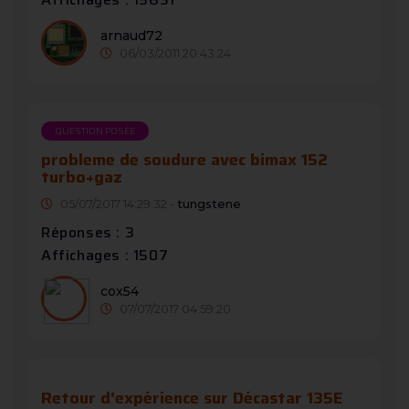
arnaud72
06/03/2011 20:43:24
QUESTION POSÉE
probleme de soudure avec bimax 152
turbo+gaz
05/07/2017 14:29:32 -
tungstene
Réponses : 3
Affichages : 1507
cox54
07/07/2017 04:59:20
Retour d'expérience sur Décastar 135E