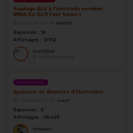
Soudage ALU à l'électrode enrobée
MMA (Ce Qu'il Faut Savoir)
30/12/2016 07:14:19 -
blues93
Réponses : 18
Affichages : 12912
tom73500
04/11/2023 06:58:16
QUESTION POSÉE
Epaisseur et diamètre d’électrodes...
08/02/2012 22:11:32 -
coach
Réponses : 8
Affichages : 26428
locouarn