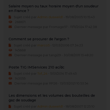
Salaire moyen ou taux horaire moyen d'un soudeur
en France ?
Sujet créé par
Admin dusweld1
- 19/08/2005 10:15:43
268671
Dernier message par Fromage57 - 17/11/2024 17:42:38
Comment se procurer de l'argon ?
Sujet créé par
marco5
- 12/03/2006 07:34:23
145668
Dernier message par tangi29 - 30/08/2011 13:48:20
Poste TIG IMServices 210 ac/dc
Sujet créé par
Tof_24
- 11/01/2014 17:49:45
143055
Dernier message par RP26 - 13/03/2021 10:53:54
Les dimensions et les volumes des bouteilles de
gaz de soudage
Sujet créé par
Admin dusweld1
- 18/08/2007 12:25:10