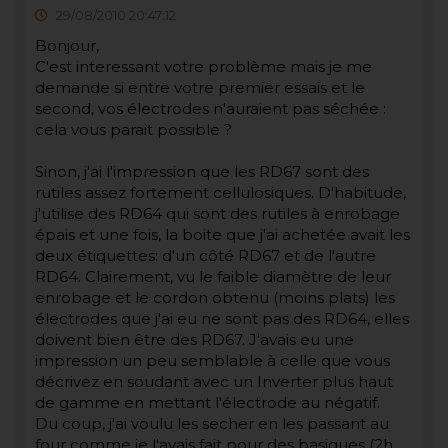
29/08/2010 20:47:12
Bonjour,
C'est interessant votre problème mais je me
demande si entre votre premier essais et le
second, vos électrodes n'auraient pas séchée :
cela vous parait possible ?
Sinon, j'ai l'impression que les RD67 sont des
rutiles assez fortement cellulosiques. D'habitude,
j'utilise des RD64 qui sont des rutiles à enrobage
épais et une fois, la boite que j'ai achetée avait les
deux étiquettes: d'un côté RD67 et de l'autre
RD64. Clairement, vu le faible diamètre de leur
enrobage et le cordon obtenu (moins plats) les
électrodes que j'ai eu ne sont pas des RD64, elles
doivent bien être des RD67. J'avais eu une
impression un peu semblable à celle que vous
décrivez en soudant avec un Inverter plus haut
de gamme en mettant l'électrode au négatif.
Du coup, j'ai voulu les secher en les passant au
four comme je l'avais fait pour des basiques (2h