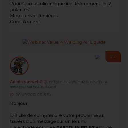
Pourquoi castolin indique indifféremment les 2
polarités'
Merci de vos lumières.
Cordialement.
#2
Admin dusweld1
En ligne le 02/06/2012 à 06:57
(3734
messages sur soudeurs.com)
28/08/2010 05:15:50
Bonjour,
Difficile de comprendre votre problème au
travers d'un message sur un forum.
L'électrode enrobée
CASTOLIN RD 67
est une