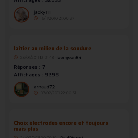
Affichages : 32033
jacky111
16/11/2010 21:00:37
laitier au milieu de la soudure
23/01/2011 13:01:49 -
bernjean84
Réponses : 7
Affichages : 9298
arnaud72
07/02/2011 22:00:31
Choix électrodes encore et toujours
mais plus
24/03/2011 20:39:10 -
PaulPierrot