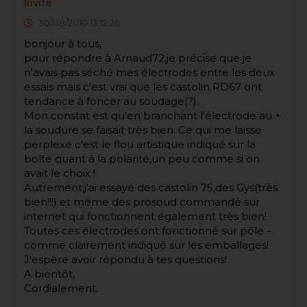
Invité
30/08/2010 13:12:26
bonjour à tous,
pour répondre à Arnaud72,je précise que je
n'avais pas séché mes électrodes entre les deux
essais mais c'est vrai que les castolin RD67 ont
tendance à foncer au soudage(?).
Mon constat est qu'en branchant l'électrode au +
la soudure se faisait très bien. Ce qui me laisse
perplexe c'est le flou artistique indiqué sur la
boîte quant à la polarité,un peu comme si on
avait le choix !
Autrement,j'ai essayé des castolin 75,des Gys(très
bien!!!) et même des prosoud commandé sur
internet qui fonctionnent également très bien!
Toutes ces électrodes ont fonctionné sur pôle -
comme clairement indiqué sur les emballages!
J'espère avoir répondu à tes questions!
A bientôt,
Cordialement.