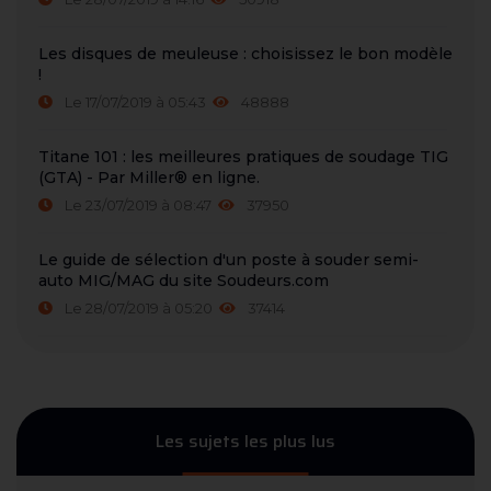
Les disques de meuleuse : choisissez le bon modèle
!
Le 17/07/2019 à 05:43
48888
Titane 101 : les meilleures pratiques de soudage TIG
(GTA) - Par Miller® en ligne.
Le 23/07/2019 à 08:47
37950
Le guide de sélection d'un poste à souder semi-
auto MIG/MAG du site Soudeurs.com
Le 28/07/2019 à 05:20
37414
Les sujets les plus lus