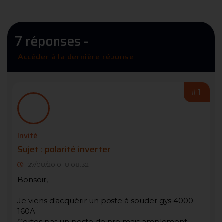
7 réponses -
Accéder à la dernière réponse
#1
Invité
Sujet : polarité inverter
27/08/2010 18:08:32
Bonsoir,
Je viens d'acquérir un poste à souder gys 4000
160A
Certes pas un poste de pro mais amplement