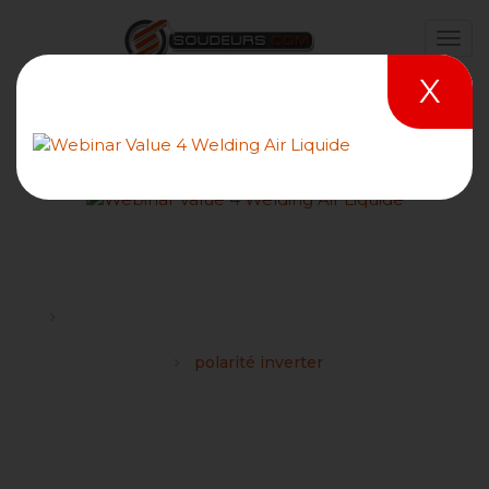
X
polarité inverter
Forums
Procédé de soudage ARC EE / MMA / SMAW / 111
Forum
polarité inverter