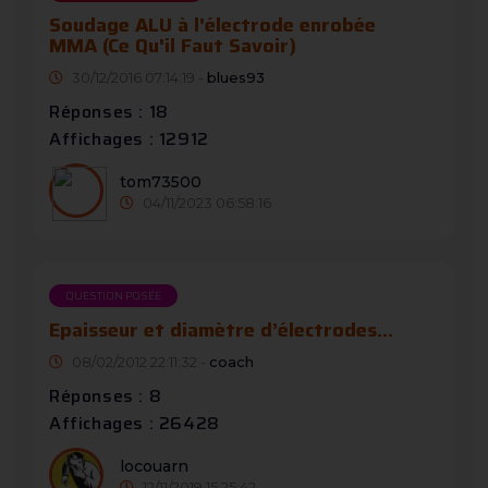
Soudage ALU à l'électrode enrobée
MMA (Ce Qu'il Faut Savoir)
30/12/2016 07:14:19 -
blues93
Réponses : 18
Affichages : 12912
tom73500
04/11/2023 06:58:16
QUESTION POSÉE
Epaisseur et diamètre d’électrodes...
08/02/2012 22:11:32 -
coach
Réponses : 8
Affichages : 26428
locouarn
12/11/2019 15:25:42