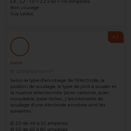
EX.: 3.2 - 1.0 = 2.2 x 50 = 110 Ampères
Bon courage
Guy Leduc
#3
Invité
22/09/2003 15:04:37
Selon le type d'enrobage de l'électrode, la
position de soudage, le type de joint à souder et
la nuance sélectionnée (acier carbone, acier
inoxydable, base nickel,...) les intensités de
soudage d'une électrode enrobée sont les
suivantes :
Ø 2,0 de 40 à 50 ampères
Ø 2,5 de 60 à 80 ampères