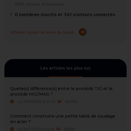
6679 visiteurs
6 membres
0 membres inscrits et 341 visiteurs connectés
Afficher toute l'activité du forum
Les articles les plus lus
Quelle(s) différence(s) entre le procédé TIG et le
procédé MIG/MAG ?
Le 25/07/2019 à 19:00
150783
Comment construire une petite table de soudage
en acier ?
Le 28/07/2019 à 14:16
50918