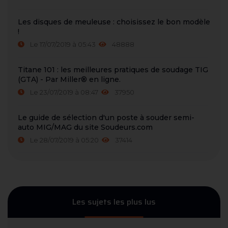
Les disques de meuleuse : choisissez le bon modèle
!
Le 17/07/2019 à 05:43
48888
Titane 101 : les meilleures pratiques de soudage TIG
(GTA) - Par Miller® en ligne.
Le 23/07/2019 à 08:47
37950
Le guide de sélection d'un poste à souder semi-
auto MIG/MAG du site Soudeurs.com
Le 28/07/2019 à 05:20
37414
Les sujets les plus lus