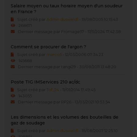
Salaire moyen ou taux horaire moyen d'un soudeur
en France ?
Sujet créé par
Admin dusweld1
- 19/08/2005 10:15:43
268671
Dernier message par Fromage57 - 17/11/2024 17:42:38
Comment se procurer de l'argon ?
Sujet créé par
marco5
- 12/03/2006 07:34:23
145668
Dernier message par tangi29 - 30/08/2011 13:48:20
Poste TIG IMServices 210 ac/dc
Sujet créé par
Tof_24
- 11/01/2014 17:49:45
143055
Dernier message par RP26 - 13/03/2021 10:53:54
Les dimensions et les volumes des bouteilles de
gaz de soudage
Sujet créé par
Admin dusweld1
- 18/08/2007 12:25:10
108854