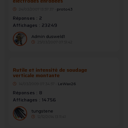
electrodes enrobées
24/03/2007 13:57:37 -
proto43
Réponses : 2
Affichages : 23249
Admin dusweld1
25/03/2007 07:51:42
Rutile et intensité de soudage
verticale montante
14/03/2009 07:34:57 -
LeWax26
Réponses : 8
Affichages : 14756
tungstene
12/12/2014 13:11:41