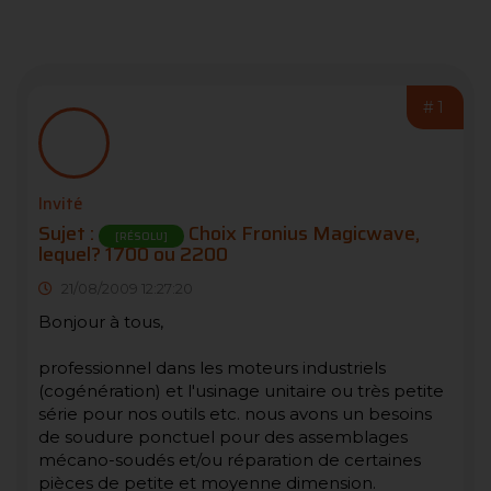
#1
Invité
Sujet :
Choix Fronius Magicwave,
[RÉSOLU]
lequel? 1700 ou 2200
21/08/2009 12:27:20
Bonjour à tous,
professionnel dans les moteurs industriels
(cogénération) et l'usinage unitaire ou très petite
série pour nos outils etc. nous avons un besoins
de soudure ponctuel pour des assemblages
mécano-soudés et/ou réparation de certaines
pièces de petite et moyenne dimension.