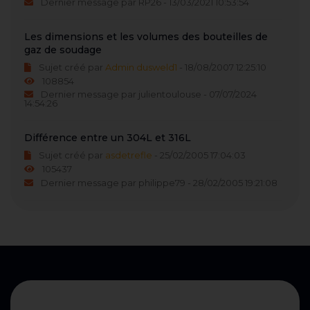
Dernier message par RP26 - 13/03/2021 10:53:54
Les dimensions et les volumes des bouteilles de
gaz de soudage
Sujet créé par
Admin dusweld1
- 18/08/2007 12:25:10
108854
Dernier message par julientoulouse - 07/07/2024
14:54:26
Différence entre un 304L et 316L
Sujet créé par
asdetrefle
- 25/02/2005 17:04:03
105437
Dernier message par philippe79 - 28/02/2005 19:21:08