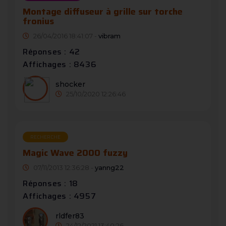
Montage diffuseur à grille sur torche
fronius
26/04/2016 18:41:07 -
vibram
Réponses : 42
Affichages : 8436
shocker
25/10/2020 12:26:46
RECHERCHE
Magic Wave 2000 fuzzy
07/11/2013 12:36:28 -
yanng22
Réponses : 18
Affichages : 4957
rldfer83
24/12/2021 13:40:26