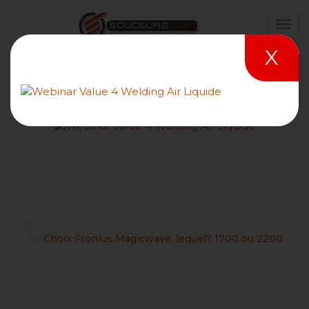
X
Choix Fronius Magicwave,
lequel? 1700 ou 2200
Forums
FRONIUS : Conseils et choix du matériel de soudage
Choix Fronius Magicwave, lequel? 1700 ou 2200