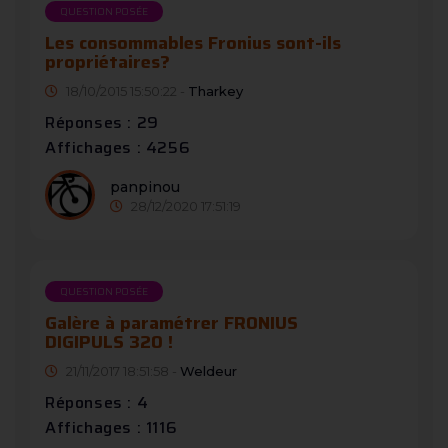
QUESTION POSÉE
Les consommables Fronius sont-ils
propriétaires?
18/10/2015 15:50:22 -
Tharkey
Réponses : 29
Affichages : 4256
panpinou
28/12/2020 17:51:19
QUESTION POSÉE
Galère à paramétrer FRONIUS
DIGIPULS 320 !
21/11/2017 18:51:58 -
Weldeur
Réponses : 4
Affichages : 1116