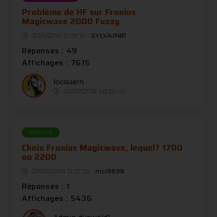
Problème de HF sur Fronius
Magicwave 2000 Fuzzy
30/11/2016 15:09:10 -
SYLVAIN81
Réponses : 49
Affichages : 7615
locouarn
06/07/2018 08:29:00
[RÉSOLU]
Choix Fronius Magicwave, lequel? 1700
ou 2200
21/08/2009 12:27:20 -
mci9698
Réponses : 1
Affichages : 5436