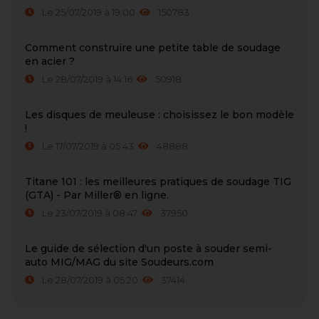
Le 25/07/2019 à 19:00
150783
Comment construire une petite table de soudage
en acier ?
Le 28/07/2019 à 14:16
50918
Les disques de meuleuse : choisissez le bon modèle
!
Le 17/07/2019 à 05:43
48888
Titane 101 : les meilleures pratiques de soudage TIG
(GTA) - Par Miller® en ligne.
Le 23/07/2019 à 08:47
37950
Le guide de sélection d'un poste à souder semi-
auto MIG/MAG du site Soudeurs.com
Le 28/07/2019 à 05:20
37414