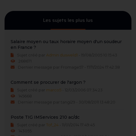
Les sujets les plus lus
Salaire moyen ou taux horaire moyen d'un soudeur
en France ?
Sujet créé par
Admin dusweld1
- 19/08/2005 10:15:43
268671
Dernier message par Fromage57 - 17/11/2024 17:42:38
Comment se procurer de l'argon ?
Sujet créé par
marco5
- 12/03/2006 07:34:23
145668
Dernier message par tangi29 - 30/08/2011 13:48:20
Poste TIG IMServices 210 ac/dc
Sujet créé par
Tof_24
- 11/01/2014 17:49:45
143055