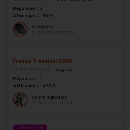
Réponses : 3
Affichages : 3524
tungstene
20/06/2017 08:27:51
Fronius Transteel 5000
19/01/2010 16:46:04 -
waguize
Réponses : 1
Affichages : 4362
Admin dusweld1
24/01/2010 08:33:03
QUESTION POSÉE