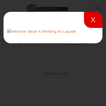
X
achat fronius
Forums
FRONIUS : Conseils et choix du matériel de soudage
achat fronius