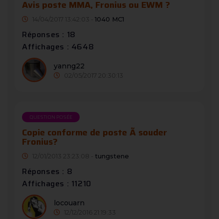
Avis poste MMA, Fronius ou EWM ?
14/04/2017 13:42:03 -
1040 MC1
Réponses : 18
Affichages : 4648
yanng22
02/05/2017 20:30:13
QUESTION POSÉE
Copie conforme de poste Ã souder
Fronius?
12/01/2013 23:23:08 -
tungstene
Réponses : 8
Affichages : 11210
locouarn
12/12/2016 21:19:33