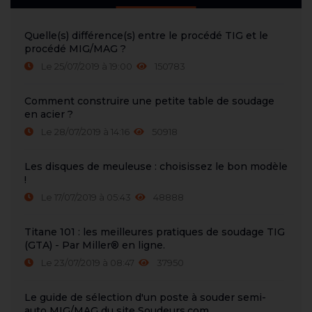
Quelle(s) différence(s) entre le procédé TIG et le
procédé MIG/MAG ?
Le 25/07/2019 à 19:00
150783
Comment construire une petite table de soudage
en acier ?
Le 28/07/2019 à 14:16
50918
Les disques de meuleuse : choisissez le bon modèle
!
Le 17/07/2019 à 05:43
48888
Titane 101 : les meilleures pratiques de soudage TIG
(GTA) - Par Miller® en ligne.
Le 23/07/2019 à 08:47
37950
Le guide de sélection d'un poste à souder semi-
auto MIG/MAG du site Soudeurs.com