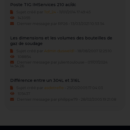
Poste TIG IMServices 210 ac/dc
Sujet créé par
Tof_24
- 11/01/2014 17:49:45
143055
Dernier message par RP26 - 13/03/2021 10:53:54
Les dimensions et les volumes des bouteilles de
gaz de soudage
Sujet créé par
Admin dusweld1
- 18/08/2007 12:25:10
108854
Dernier message par julientoulouse - 07/07/2024
14:54:26
Différence entre un 304L et 316L
Sujet créé par
asdetrefle
- 25/02/2005 17:04:03
105437
Dernier message par philippe79 - 28/02/2005 19:21:08