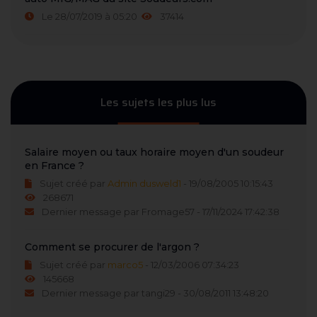
Le 28/07/2019 à 05:20
37414
Les sujets les plus lus
Salaire moyen ou taux horaire moyen d'un soudeur
en France ?
Sujet créé par
Admin dusweld1
- 19/08/2005 10:15:43
268671
Dernier message par Fromage57 - 17/11/2024 17:42:38
Comment se procurer de l'argon ?
Sujet créé par
marco5
- 12/03/2006 07:34:23
145668
Dernier message par tangi29 - 30/08/2011 13:48:20