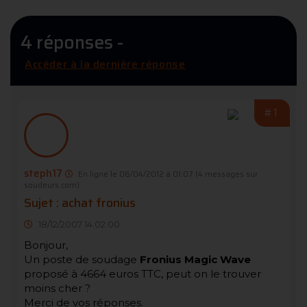
4 réponses -
Accéder à la dernière réponse
#1
steph17
En ligne le 06/04/2012 à 01:07
(4 messages sur
soudeurs.com)
Sujet : achat fronius
18/12/2007 14:02:00
Bonjour,
Un poste de soudage
Fronius Magic Wave
proposé à 4664 euros TTC, peut on le trouver
moins cher ?
Merci de vos réponses.