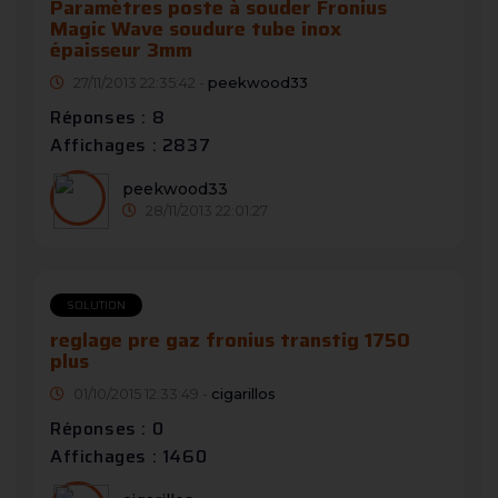
Paramètres poste à souder Fronius
Magic Wave soudure tube inox
épaisseur 3mm
27/11/2013 22:35:42 -
peekwood33
Réponses : 8
Affichages : 2837
peekwood33
28/11/2013 22:01:27
SOLUTION
reglage pre gaz fronius transtig 1750
plus
01/10/2015 12:33:49 -
cigarillos
Réponses : 0
Affichages : 1460