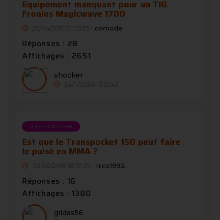
Equipement manquant pour un TIG
Fronius Magicwave 1700
25/04/2017 21:05:25 -
comode
Réponses : 28
Affichages : 2651
shocker
24/11/2020 13:21:43
QUESTION POSÉE
Est que le Transpocket 150 peut faire
le pulsé en MMA ?
09/02/2018 18:17:07 -
nico1992
Réponses : 16
Affichages : 1380
gildas56