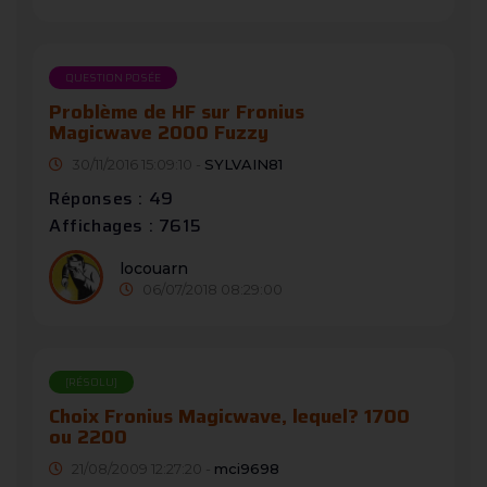
QUESTION POSÉE
Problème de HF sur Fronius
Magicwave 2000 Fuzzy
30/11/2016 15:09:10 -
SYLVAIN81
Réponses : 49
Affichages : 7615
locouarn
06/07/2018 08:29:00
[RÉSOLU]
Choix Fronius Magicwave, lequel? 1700
ou 2200
21/08/2009 12:27:20 -
mci9698