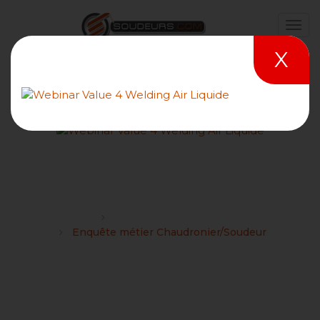
X
Enquête métier
Chaudronier/Soudeur
Forums
Formation Technique Soudage
Enquête métier Chaudronier/Soudeur