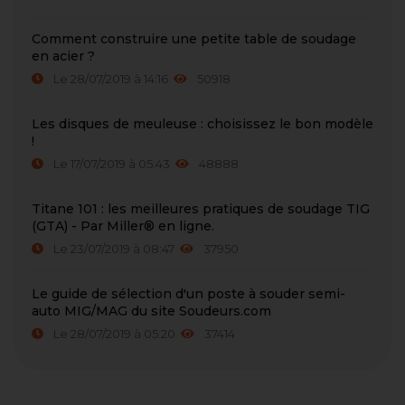
Comment construire une petite table de soudage
en acier ?
Le 28/07/2019 à 14:16
50918
Les disques de meuleuse : choisissez le bon modèle
!
Le 17/07/2019 à 05:43
48888
Titane 101 : les meilleures pratiques de soudage TIG
(GTA) - Par Miller® en ligne.
Le 23/07/2019 à 08:47
37950
Le guide de sélection d'un poste à souder semi-
auto MIG/MAG du site Soudeurs.com
Le 28/07/2019 à 05:20
37414