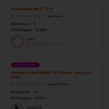
Formation IWT ????
19/09/2007 19:30:27 -
pierrej44
Réponses : 5
Affichages : 12881
nlm
10/07/2008 12:02:52
QUESTION POSÉE
soudure innershield fil fourré sans gaz
(114)
29/08/2013 15:40:23 -
daniel571164
Réponses : 14
Affichages : 8104
bingo29