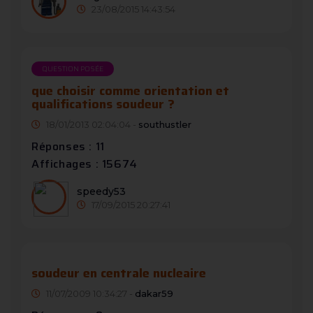
23/08/2015 14:43:54
QUESTION POSÉE
que choisir comme orientation et
qualifications soudeur ?
18/01/2013 02:04:04 -
southustler
Réponses : 11
Affichages : 15674
speedy53
17/09/2015 20:27:41
soudeur en centrale nucleaire
11/07/2009 10:34:27 -
dakar59