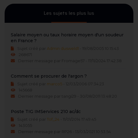
Les sujets les plus lus
Salaire moyen ou taux horaire moyen d'un soudeur
en France ?
Sujet créé par
Admin dusweld1
- 19/08/2005 10:15:43
268671
Dernier message par Fromage57 - 17/11/2024 17:42:38
Comment se procurer de l'argon ?
Sujet créé par
marco5
- 12/03/2006 07:34:23
145668
Dernier message par tangi29 - 30/08/2011 13:48:20
Poste TIG IMServices 210 ac/dc
Sujet créé par
Tof_24
- 11/01/2014 17:49:45
143055
Dernier message par RP26 - 13/03/2021 10:53:54