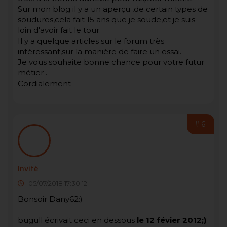
Sur mon blog il y a un aperçu ,de certain types de
soudures,cela fait 15 ans que je soude,et je suis
loin d'avoir fait le tour.
Il y a quelque articles sur le forum très
intéressant,sur la manière de faire un essai.
Je vous souhaite bonne chance pour votre futur
métier .
Cordialement
#6
Invité
05/07/2018 17:30:12
Bonsoir Dany62:)
bugull écrivait ceci en dessous
le 12 févier 2012;)