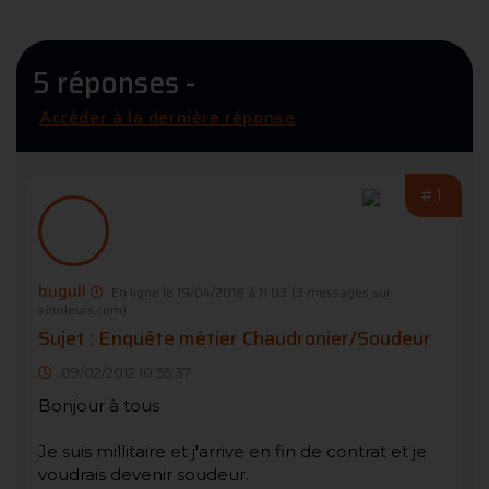
5 réponses -
Accéder à la dernière réponse
#1
bugull
En ligne le 19/04/2018 à 11:03
(3 messages sur
soudeurs.com)
Sujet : Enquête métier Chaudronier/Soudeur
09/02/2012 10:55:37
Bonjour à tous
Je suis millitaire et j'arrive en fin de contrat et je
voudrais devenir soudeur.