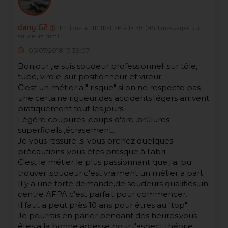
dany 62
En ligne le 01/01/2026 à 12:38
(960 messages sur
soudeurs.com)
05/07/2018 15:39:07
Bonjour ,je suis soudeur professionnel ,sur tôle,
tube, virole ,sur positionneur et vireur.
C'est un métier a " risque" si on ne respecte pas
une certaine rigueur,des accidents légers arrivent
pratiquement tout les jours.
Légère coupures ,coups d'arc ,brûlures
superficiels ,écrasement...
Je vous rassure ,si vous prenez quelques
précautions ,vous êtes presque à l'abri.
C'est le métier le plus passionnant que j'ai pu
trouver ,soudeur c'est vraiment un métier a part.
Il y a une forte demande,de soudeurs qualifiés,un
centre AFPA c'est parfait pour commencer.
Il faut a peut près 10 ans pour êtres au "top"
Je pourrais en parler pendant des heures,vous
êtes a la bonne adresse pour l'aspect théorie.