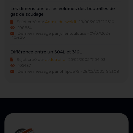
Les dimensions et les volumes des bouteilles de
gaz de soudage
Sujet créé par
Admin dusweld1
- 18/08/2007 12:25:10
108854
Dernier message par julientoulouse - 07/07/2024
14:54:26
Différence entre un 304L et 316L
Sujet créé par
asdetrefle
- 25/02/2005 17:04:03
105437
Dernier message par philippe79 - 28/02/2005 19:21:08