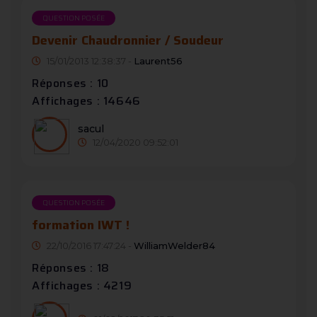
QUESTION POSÉE
Devenir Chaudronnier / Soudeur
15/01/2013 12:38:37 -
Laurent56
Réponses : 10
Affichages : 14646
sacul
12/04/2020 09:52:01
QUESTION POSÉE
formation IWT !
22/10/2016 17:47:24 -
WilliamWelder84
Réponses : 18
Affichages : 4219