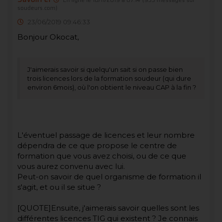
En ligne le 10/11/2019 à 07:14
(933 messages sur
soudeurs.com)
23/06/2019 09:46:33
Bonjour Okocat,
J'aimerais savoir si quelqu'un sait si on passe bien
trois licences lors de la formation soudeur (qui dure
environ 6mois), où l'on obtient le niveau CAP à la fin ?
L'éventuel passage de licences et leur nombre
dépendra de ce que propose le centre de
formation que vous avez choisi, ou de ce que
vous aurez convenu avec lui.
Peut-on savoir de quel organisme de formation il
s'agit, et ou il se situe ?
[QUOTE]Ensuite, j'aimerais savoir quelles sont les
différentes licences TIG qui existent ? Je connais