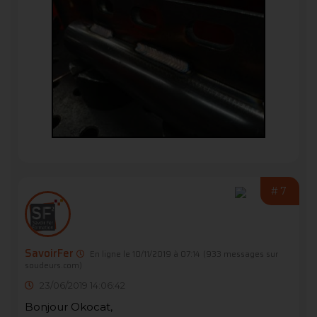
#7
SavoirFer
En ligne le 10/11/2019 à 07:14
(933 messages sur
soudeurs.com)
23/06/2019 14:06:42
Bonjour Okocat,