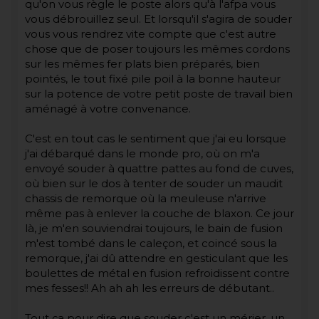
qu'on vous règle le poste alors qu'à l'afpa vous
vous débrouillez seul. Et lorsqu'il s'agira de souder
vous vous rendrez vite compte que c'est autre
chose que de poser toujours les mêmes cordons
sur les mêmes fer plats bien préparés, bien
pointés, le tout fixé pile poil à la bonne hauteur
sur la potence de votre petit poste de travail bien
aménagé à votre convenance.
C'est en tout cas le sentiment que j'ai eu lorsque
j'ai débarqué dans le monde pro, où on m'a
envoyé souder à quattre pattes au fond de cuves,
où bien sur le dos à tenter de souder un maudit
chassis de remorque où la meuleuse n'arrive
même pas à enlever la couche de blaxon. Ce jour
là, je m'en souviendrai toujours, le bain de fusion
m'est tombé dans le caleçon, et coincé sous la
remorque, j'ai dû attendre en gesticulant que les
boulettes de métal en fusion refroidissent contre
mes fesses!! Ah ah ah les erreurs de débutant..
Tout ça pour dire que souder c'est un mérier, un