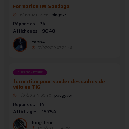
Formation IW Soudage
16/11/2012 13:21:56 -
bingo29
Réponses : 24
Affichages : 9848
YannA
31/07/2019 07:24:46
QUESTION POSÉE
formation pour souder des cadres de
vélo en TIG
11/01/2013 17:00:30 -
pacgyver
Réponses : 14
Affichages : 15754
tungstene
12/12/2018 14:40:04