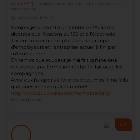
dany 62
En ligne le 01/01/2026 à 12:38
(960 messages sur
soudeurs.com)
24/06/2019 15:57:50
Bonjour,je suis sorti d'un centre AFPA après
diverses qualifications au 135 et à l’électrode.
J'ai pu trouver un emploi dans un groupe
d'employeurs et l'entreprise actuel à fini par
m'embaucher.
En temps que soudeur je n'ai fait qu'une seul
entreprise ,ma formation réel je l'ai fait avec les
compagnons.
Avec eux j'ai appris à faire du beau,mais il ma fallu
quelques années quand même!
http://www.soudeurs.com/membres/dany-
62/blog.html
#9