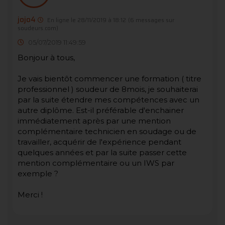
jojo4
En ligne le 28/11/2019 à 18:12
(6 messages sur
soudeurs.com)
05/07/2019 11:49:59
Bonjour à tous,
Je vais bientôt commencer une formation ( titre
professionnel ) soudeur de 8mois, je souhaiterai
par la suite étendre mes compétences avec un
autre diplôme. Est-il préférable d'enchainer
immédiatement après par une mention
complémentaire technicien en soudage ou de
travailler, acquérir de l'expérience pendant
quelques années et par la suite passer cette
mention complémentaire ou un IWS par
exemple ?
Merci !