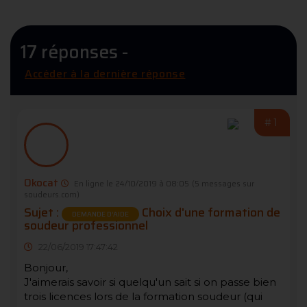
17 réponses -
Accéder à la dernière réponse
#1
Okocat
En ligne le 24/10/2019 à 08:05
(5 messages sur
soudeurs.com)
Sujet :
Choix d'une formation de
DEMANDE D’AIDE
soudeur professionnel
22/06/2019 17:47:42
Bonjour,
J'aimerais savoir si quelqu'un sait si on passe bien
trois licences lors de la formation soudeur (qui