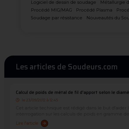
Logiciel de dessin de soudage
Métallurgie 
Procédé MIG/MAG
Procédé Plasma
Procé
Soudage par résistance
Nouveautés du So
Les articles de Soudeurs.com
Calcul de poids de métal de fil d'apport selon le diam
le 23/09/2012 à 12:45
Cet article technique est rédigé dans le but d'aider 
interrogation sur les calculs de poids en gramme de 
Lire l'article