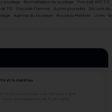
du soudage
Normalisation du soudage
Procédé ARC E.E.
dé TIG
Procédé Flamme
Autres procédés
Sécurité du
udage
Agenda du Soudage
Nouveau Matériel
Livres - 
ètre et le matériau
les lecteurs à trouver une réponse à leur
métal des baguettes de fil de métal...