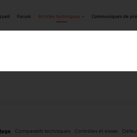
cueil
Forum
Articles techniques
Communiqués de pre
 techniques : Calcul du coût d
s permet de voir et lire tous les articles techniq
udage
Comparatifs techniques
Contrôles et essais
Défau