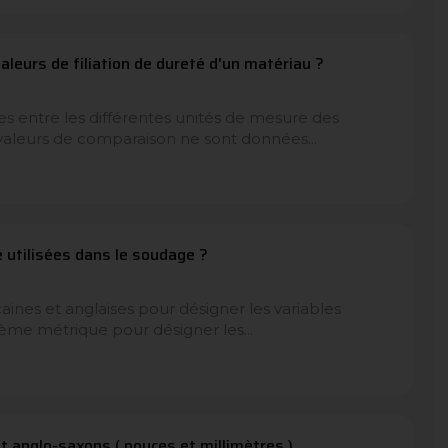
leurs de filiation de dureté d'un matériau ?
es entre les différentes unités de mesure des
 valeurs de comparaison ne sont données...
 utilisées dans le soudage ?
aines et anglaises pour désigner les variables
tème métrique pour désigner les...
 anglo-saxons ( pouces et millimètres )