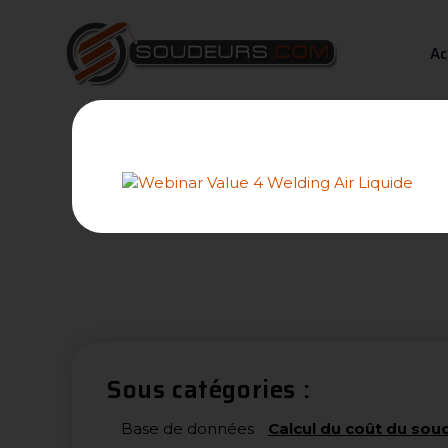
Ac
Articles
Cette rubrique vou
Sous catégories :
Base de données
Calcul du coût du so