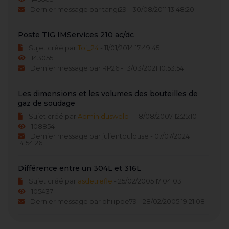
Dernier message par tangi29 - 30/08/2011 13:48:20
Poste TIG IMServices 210 ac/dc
Sujet créé par
Tof_24
- 11/01/2014 17:49:45
143055
Dernier message par RP26 - 13/03/2021 10:53:54
Les dimensions et les volumes des bouteilles de
gaz de soudage
Sujet créé par
Admin dusweld1
- 18/08/2007 12:25:10
108854
Dernier message par julientoulouse - 07/07/2024
14:54:26
Différence entre un 304L et 316L
Sujet créé par
asdetrefle
- 25/02/2005 17:04:03
105437
Dernier message par philippe79 - 28/02/2005 19:21:08