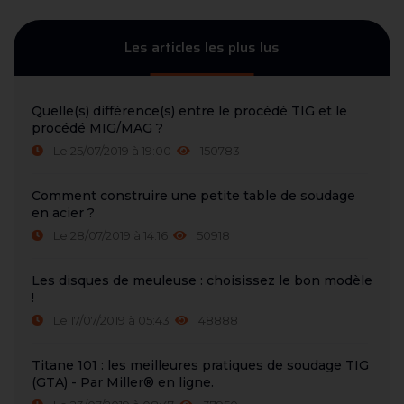
Les articles les plus lus
Quelle(s) différence(s) entre le procédé TIG et le
procédé MIG/MAG ?
Le 25/07/2019 à 19:00
150783
Comment construire une petite table de soudage
en acier ?
Le 28/07/2019 à 14:16
50918
Les disques de meuleuse : choisissez le bon modèle
!
Le 17/07/2019 à 05:43
48888
Titane 101 : les meilleures pratiques de soudage TIG
(GTA) - Par Miller® en ligne.