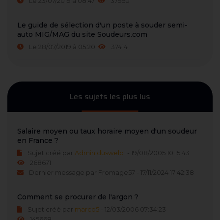
Le 23/07/2019 à 08:47
37950
Le guide de sélection d'un poste à souder semi-
auto MIG/MAG du site Soudeurs.com
Le 28/07/2019 à 05:20
37414
Les sujets les plus lus
Salaire moyen ou taux horaire moyen d'un soudeur
en France ?
Sujet créé par
Admin dusweld1
- 19/08/2005 10:15:43
268671
Dernier message par Fromage57 - 17/11/2024 17:42:38
Comment se procurer de l'argon ?
Sujet créé par
marco5
- 12/03/2006 07:34:23
145668