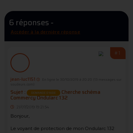
6 réponses -
Accéder à la dernière réponse
#1
jean-luc1151
En ligne le 30/10/2019 à 20:20
(13 messages sur
soudeurs.com)
Sujet :
Cherche schéma
DEMANDE D’AIDE
Commercy Ondularc 132
21/07/2019 19:21:54
Bonjour,
Le voyant de protection de mon Ondularc 132