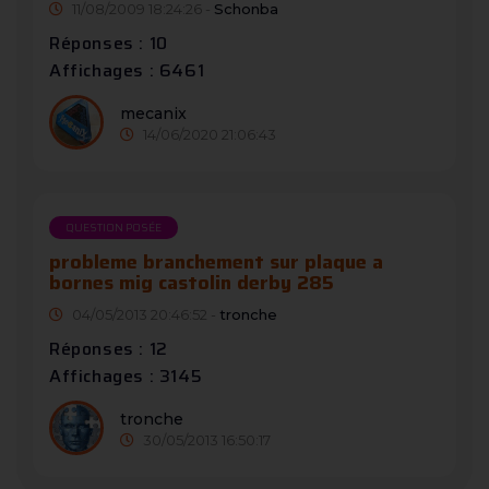
11/08/2009 18:24:26 -
Schonba
Réponses : 10
Affichages : 6461
mecanix
14/06/2020 21:06:43
QUESTION POSÉE
probleme branchement sur plaque a
bornes mig castolin derby 285
04/05/2013 20:46:52 -
tronche
Réponses : 12
Affichages : 3145
tronche
30/05/2013 16:50:17