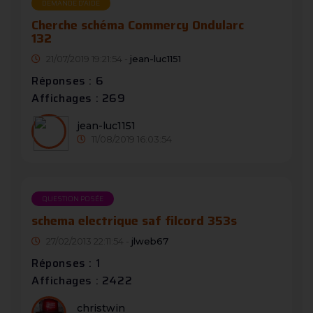
DEMANDE D’AIDE
Cherche schéma Commercy Ondularc
132
21/07/2019 19:21:54 -
jean-luc1151
Réponses : 6
Affichages : 269
jean-luc1151
11/08/2019 16:03:54
QUESTION POSÉE
schema electrique saf filcord 353s
27/02/2013 22:11:54 -
jlweb67
Réponses : 1
Affichages : 2422
christwin