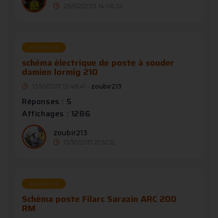
28/02/2013 14:06:32
RECHERCHE
schéma électrique de poste à souder
damien lormig 210
13/10/2017 13:48:41 -
zoubir213
Réponses : 5
Affichages : 1286
zoubir213
13/10/2017 21:52:12
RECHERCHE
Schéma poste Filarc Sarazin ARC 200
RM