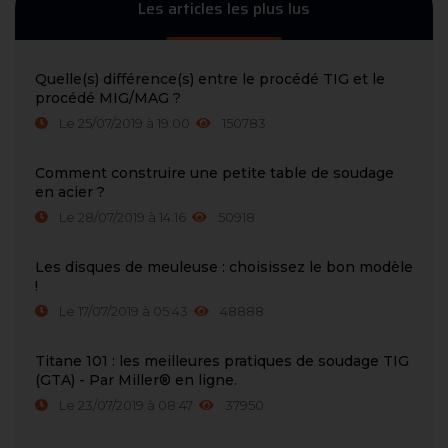
Les articles les plus lus
Quelle(s) différence(s) entre le procédé TIG et le
procédé MIG/MAG ?
Le 25/07/2019 à 19:00
150783
Comment construire une petite table de soudage
en acier ?
Le 28/07/2019 à 14:16
50918
Les disques de meuleuse : choisissez le bon modèle
!
Le 17/07/2019 à 05:43
48888
Titane 101 : les meilleures pratiques de soudage TIG
(GTA) - Par Miller® en ligne.
Le 23/07/2019 à 08:47
37950