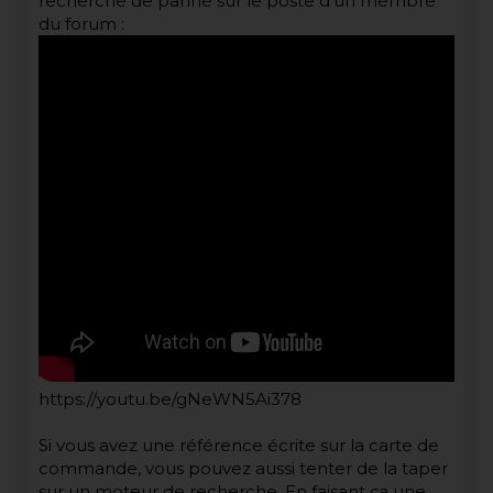
recherche de panne sur le poste d'un membre
du forum :
https://youtu.be/gNeWN5Ai378
Si vous avez une référence écrite sur la carte de
commande, vous pouvez aussi tenter de la taper
sur un moteur de recherche. En faisant ça une