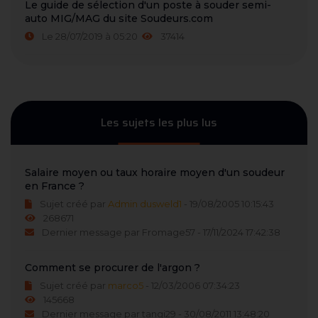
Le guide de sélection d'un poste à souder semi-
auto MIG/MAG du site Soudeurs.com
Le 28/07/2019 à 05:20
37414
Les sujets les plus lus
Salaire moyen ou taux horaire moyen d'un soudeur
en France ?
Sujet créé par
Admin dusweld1
- 19/08/2005 10:15:43
268671
Dernier message par Fromage57 - 17/11/2024 17:42:38
Comment se procurer de l'argon ?
Sujet créé par
marco5
- 12/03/2006 07:34:23
145668
Dernier message par tangi29 - 30/08/2011 13:48:20