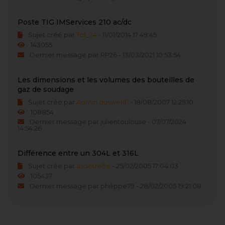
Poste TIG IMServices 210 ac/dc
Sujet créé par
Tof_24
- 11/01/2014 17:49:45
143055
Dernier message par RP26 - 13/03/2021 10:53:54
Les dimensions et les volumes des bouteilles de
gaz de soudage
Sujet créé par
Admin dusweld1
- 18/08/2007 12:25:10
108854
Dernier message par julientoulouse - 07/07/2024
14:54:26
Différence entre un 304L et 316L
Sujet créé par
asdetrefle
- 25/02/2005 17:04:03
105437
Dernier message par philippe79 - 28/02/2005 19:21:08