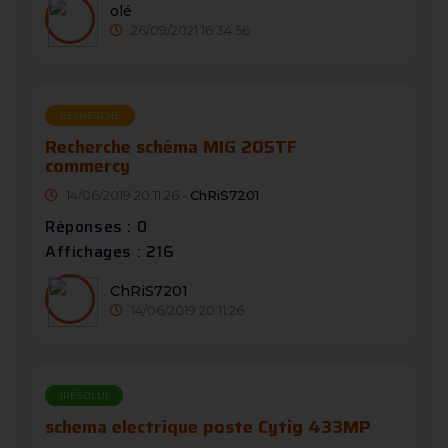
olé
26/09/2021 16:34:56
RECHERCHE
Recherche schéma MIG 205TF
commercy
14/06/2019 20:11:26 -
ChRiS7201
Réponses : 0
Affichages : 216
ChRiS7201
14/06/2019 20:11:26
[RÉSOLU]
schema electrique poste Cytig 433MP