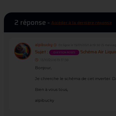
2 réponse -
Accéder à la dernière réponse
alpibucky
En ligne le 19/01/2021 à 19:30
(5 messag
Sujet :
Schéma Air Liqui
QUESTION POSÉE
13/10/2016 19:17:58
Bonjour,
Je chrerche le schéma de cet inverter. Da
Bien à vous tous,
alpibucky