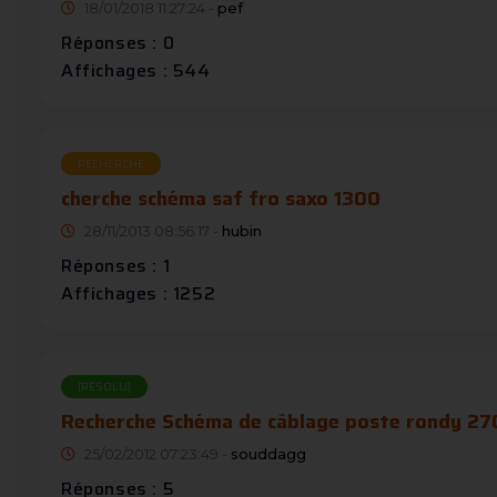
18/01/2018 11:27:24 -
pef
Réponses : 0
Affichages : 544
RECHERCHE
cherche schéma saf fro saxo 1300
28/11/2013 08:56:17 -
hubin
Réponses : 1
Affichages : 1252
[RÉSOLU]
Recherche Schéma de câblage poste rondy 27
25/02/2012 07:23:49 -
souddagg
Réponses : 5