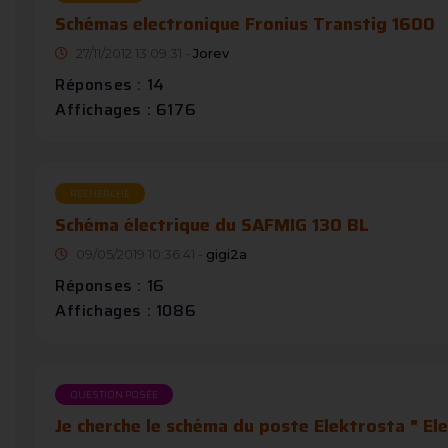
Schémas electronique Fronius Transtig 1600
27/11/2012 13:09:31 -
Jorev
Réponses : 14
Affichages : 6176
RECHERCHE
Schéma électrique du SAFMIG 130 BL
09/05/2019 10:36:41 -
gigi2a
Réponses : 16
Affichages : 1086
QUESTION POSÉE
Je cherche le schéma du poste Elektrosta " Ele