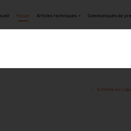
cueil
Forum
Articles techniques
Communiqués de pre
Schéma Air Liquide Presto 13
cherche de schéma électrique de matériels
Schéma Air Liqu