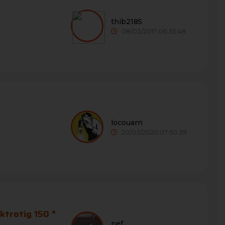
thib2185
08/03/2017 06:35:48
locouarn
20/03/2020 07:50:39
ktrotig 150 "
pef