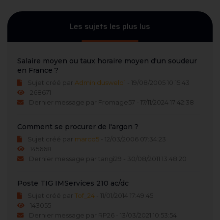
Les sujets les plus lus
Salaire moyen ou taux horaire moyen d'un soudeur
en France ?
Sujet créé par
Admin dusweld1
- 19/08/2005 10:15:43
268671
Dernier message par Fromage57 - 17/11/2024 17:42:38
Comment se procurer de l'argon ?
Sujet créé par
marco5
- 12/03/2006 07:34:23
145668
Dernier message par tangi29 - 30/08/2011 13:48:20
Poste TIG IMServices 210 ac/dc
Sujet créé par
Tof_24
- 11/01/2014 17:49:45
143055
Dernier message par RP26 - 13/03/2021 10:53:54