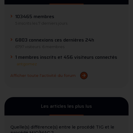
103465 membres
5 inscrits les 7 derniers jours
6803 connexions ces dernières 24h
6797 visiteurs
6 membres
1 membres inscrits et 456 visiteurs connectés
antgomez
Afficher toute l'activité du forum
Les articles les plus lus
Quelle(s) différence(s) entre le procédé TIG et le
procédé MIG/MAG ?