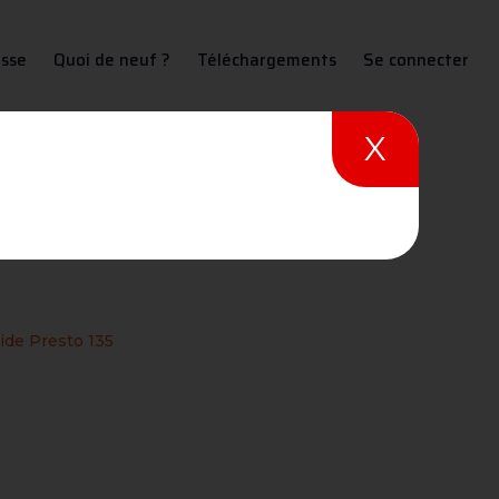
sse
Quoi de neuf ?
Téléchargements
Se connecter
X
5
ide Presto 135