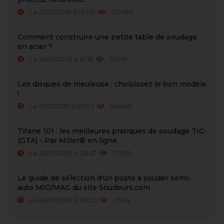
Le 25/07/2019 à 19:00
150783
Comment construire une petite table de soudage
en acier ?
Le 28/07/2019 à 14:16
50918
Les disques de meuleuse : choisissez le bon modèle
!
Le 17/07/2019 à 05:43
48888
Titane 101 : les meilleures pratiques de soudage TIG
(GTA) - Par Miller® en ligne.
Le 23/07/2019 à 08:47
37950
Le guide de sélection d'un poste à souder semi-
auto MIG/MAG du site Soudeurs.com
Le 28/07/2019 à 05:20
37414