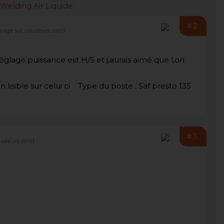
#2
sage sur soudeurs.com)
lage puissance est H/S et j,aurais aimé que l,on
n lisible sur celui ci Type du poste , Saf presto 135
#3
oudeurs.com)