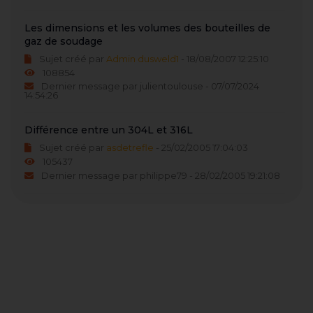
Les dimensions et les volumes des bouteilles de
gaz de soudage
Sujet créé par
Admin dusweld1
- 18/08/2007 12:25:10
108854
Dernier message par julientoulouse - 07/07/2024
14:54:26
Différence entre un 304L et 316L
Sujet créé par
asdetrefle
- 25/02/2005 17:04:03
105437
Dernier message par philippe79 - 28/02/2005 19:21:08