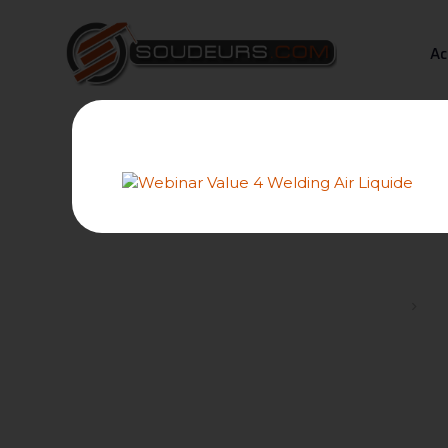
Ac
Forums
Re