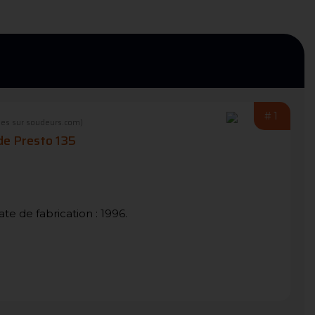
#1
es sur soudeurs.com)
de Presto 135
te de fabrication : 1996.