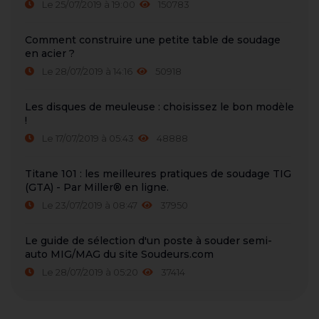
Le 25/07/2019 à 19:00
150783
Comment construire une petite table de soudage
en acier ?
Le 28/07/2019 à 14:16
50918
Les disques de meuleuse : choisissez le bon modèle
!
Le 17/07/2019 à 05:43
48888
Titane 101 : les meilleures pratiques de soudage TIG
(GTA) - Par Miller® en ligne.
Le 23/07/2019 à 08:47
37950
Le guide de sélection d'un poste à souder semi-
auto MIG/MAG du site Soudeurs.com
Le 28/07/2019 à 05:20
37414