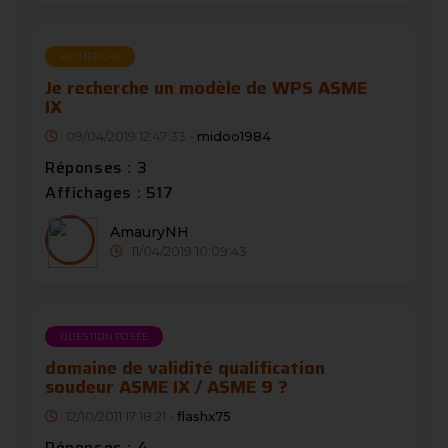
RECHERCHE
Je recherche un modèle de WPS ASME
IX
09/04/2019 12:47:33 -
midoo1984
Réponses : 3
Affichages : 517
AmauryNH
11/04/2019 10:09:43
QUESTION POSÉE
domaine de validité qualification
soudeur ASME IX / ASME 9 ?
12/10/2011 17:18:21 -
flashx75
Réponses : 4