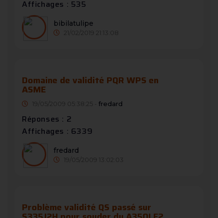
Affichages : 535
bibilatulipe
21/02/2019 21:13:08
Domaine de validité PQR WPS en
ASME
19/05/2009 05:38:25 -
fredard
Réponses : 2
Affichages : 6339
fredard
19/05/2009 13:02:03
Problème validité QS passé sur
S335J2H pour souder du A350LF2