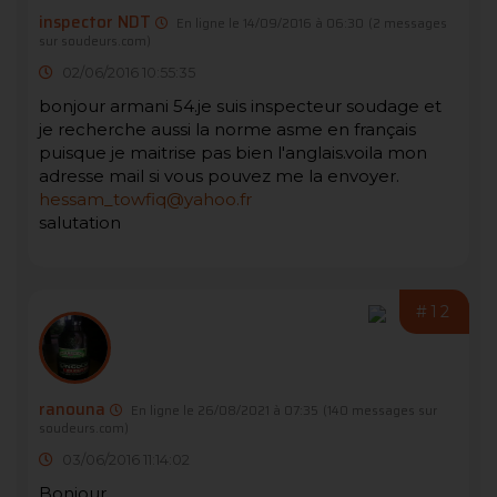
inspector NDT
En ligne le 14/09/2016 à 06:30
(2 messages
sur soudeurs.com)
02/06/2016 10:55:35
bonjour armani 54.je suis inspecteur soudage et
je recherche aussi la norme asme en français
puisque je maitrise pas bien l'anglais.voila mon
adresse mail si vous pouvez me la envoyer.
hessam_towfiq@yahoo.fr
salutation
#12
ranouna
En ligne le 26/08/2021 à 07:35
(140 messages sur
soudeurs.com)
03/06/2016 11:14:02
Bonjour,