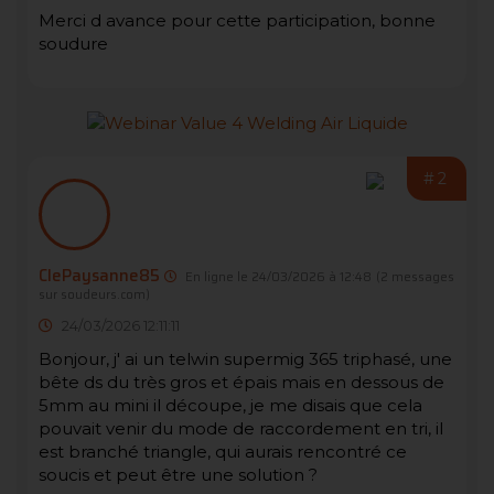
Merci d avance pour cette participation, bonne
soudure
#2
ClePaysanne85
En ligne le 24/03/2026 à 12:48
(2 messages
sur soudeurs.com)
24/03/2026 12:11:11
Bonjour, j' ai un telwin supermig 365 triphasé, une
bête ds du très gros et épais mais en dessous de
5mm au mini il découpe, je me disais que cela
pouvait venir du mode de raccordement en tri, il
est branché triangle, qui aurais rencontré ce
soucis et peut être une solution ?