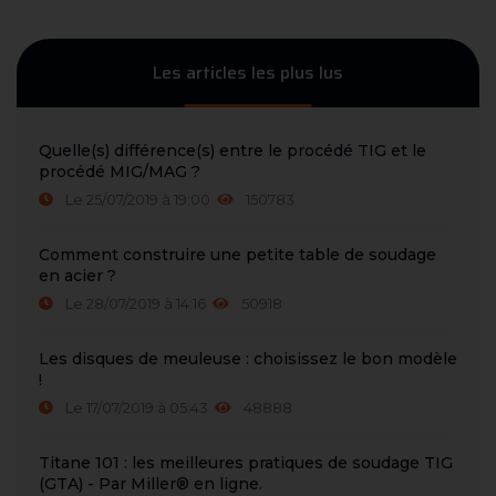
Les articles les plus lus
Quelle(s) différence(s) entre le procédé TIG et le
procédé MIG/MAG ?
Le 25/07/2019 à 19:00
150783
Comment construire une petite table de soudage
en acier ?
Le 28/07/2019 à 14:16
50918
Les disques de meuleuse : choisissez le bon modèle
!
Le 17/07/2019 à 05:43
48888
Titane 101 : les meilleures pratiques de soudage TIG
(GTA) - Par Miller® en ligne.