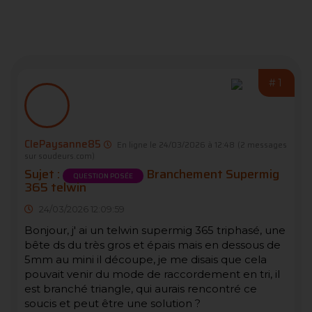
#1
ClePaysanne85
En ligne le 24/03/2026 à 12:48
(2 messages
sur soudeurs.com)
Sujet :
Branchement Supermig
QUESTION POSÉE
365 telwin
24/03/2026 12:09:59
Bonjour, j' ai un telwin supermig 365 triphasé, une
bête ds du très gros et épais mais en dessous de
5mm au mini il découpe, je me disais que cela
pouvait venir du mode de raccordement en tri, il
est branché triangle, qui aurais rencontré ce
soucis et peut être une solution ?