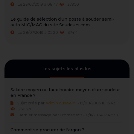
Le 23/07/2019 à 08:47
37950
Le guide de sélection d'un poste à souder semi-
auto MIG/MAG du site Soudeurs.com
Le 28/07/2019 à 05:20
37414
Les sujets les plus lus
Salaire moyen ou taux horaire moyen d'un soudeur
en France ?
Sujet créé par
Admin dusweld1
- 19/08/2005 10:15:43
268671
Dernier message par Fromage57 - 17/11/2024 17:42:38
Comment se procurer de l'argon ?