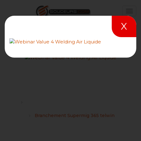
X
Branchement Supermig
365 telwin
Forums
Problèmes rencontrés et tutoriels sur le site
Soudeurs.com
Branchement Supermig 365 telwin