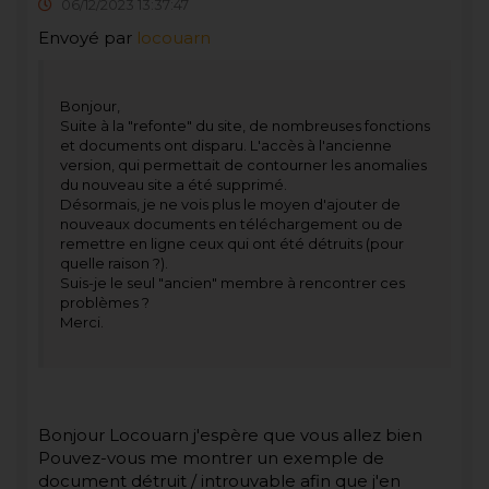
06/12/2023 13:37:47
Envoyé par
locouarn
Bonjour,
Suite à la "refonte" du site, de nombreuses fonctions
et documents ont disparu. L'accès à l'ancienne
version, qui permettait de contourner les anomalies
du nouveau site a été supprimé.
Désormais, je ne vois plus le moyen d'ajouter de
nouveaux documents en téléchargement ou de
remettre en ligne ceux qui ont été détruits (pour
quelle raison ?).
Suis-je le seul "ancien" membre à rencontrer ces
problèmes ?
Merci.
Bonjour Locouarn j'espère que vous allez bien
Pouvez-vous me montrer un exemple de
document détruit / introuvable afin que j'en