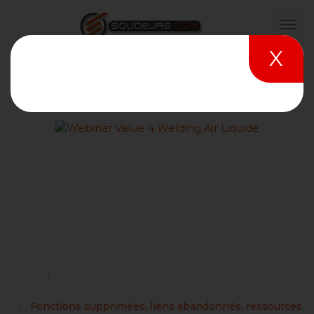
X
Fonctions supprimées, liens
abandonnés, ressources
détruites, je ne comprends
plus...
Forums
Problèmes rencontrés et tutoriels sur le site
Soudeurs.com
Fonctions supprimées, liens abandonnés, ressources