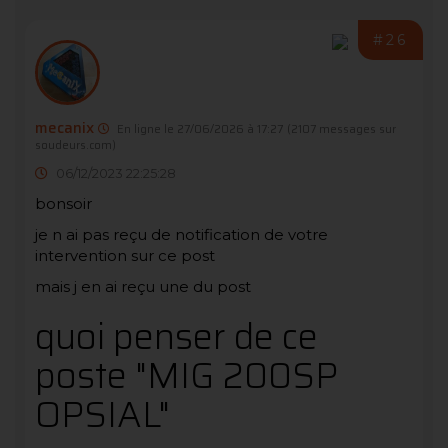
#26
mecanix
En ligne le 27/06/2026 à 17:27
(2107 messages sur
soudeurs.com)
06/12/2023 22:25:28
bonsoir
je n ai pas reçu de notification de votre
intervention sur ce post
mais j en ai reçu une du post
quoi penser de ce
poste "MIG 200SP
OPSIAL"