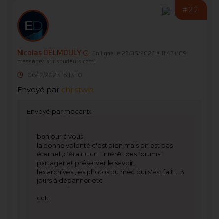
#22
Nicolas DELMOULY
En ligne le 23/06/2026 à 11:47
(109
messages sur soudeurs.com)
06/12/2023 15:13:10
Envoyé par
christwin
Envoyé par mecanix
bonjour à vous
la bonne volonté c'est bien mais on est pas
éternel ,c'était tout l intérêt des forums:
partager et préserver le savoir,
les archives ,les photos du mec qui s'est fait ... 3
jours à dépanner etc
cdlt