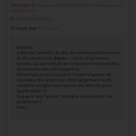
christwin
En ligne le 20/02/2026 à 13:44
(599 messages sur
soudeurs.com)
19/11/2023 20:23:03
Envoyé par
locouarn
Bonjour,
Suite à la "refonte" du site, de nombreuses fonctions
et documents ont disparu. L'accès à l'ancienne
version, qui permettait de contourner les anomalies
du nouveau site a été supprimé.
Désormais, je ne vois plus le moyen d'ajouter de
nouveaux documents en téléchargement ou de
remettre en ligne ceux qui ont été détruits (pour
quelle raison ?).
Suis-je le seul "ancien" membre à rencontrer ces
problèmes ?
Merci.