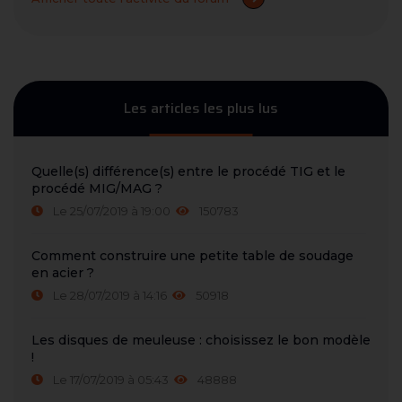
Les articles les plus lus
Quelle(s) différence(s) entre le procédé TIG et le
procédé MIG/MAG ?
Le 25/07/2019 à 19:00
150783
Comment construire une petite table de soudage
en acier ?
Le 28/07/2019 à 14:16
50918
Les disques de meuleuse : choisissez le bon modèle
!
Le 17/07/2019 à 05:43
48888