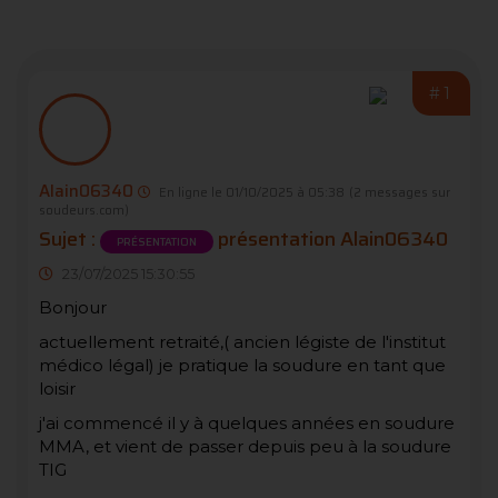
#1
Alain06340
En ligne le 01/10/2025 à 05:38
(2 messages sur
soudeurs.com)
Sujet :
présentation Alain06340
PRÉSENTATION
23/07/2025 15:30:55
Bonjour
actuellement retraité,( ancien légiste de l'institut
médico légal) je pratique la soudure en tant que
loisir
j'ai commencé il y à quelques années en soudure
MMA, et vient de passer depuis peu à la soudure
TIG