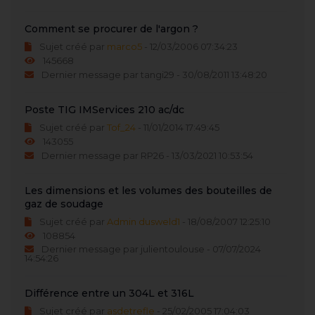
Comment se procurer de l'argon ?
Sujet créé par
marco5
- 12/03/2006 07:34:23
145668
Dernier message par tangi29 - 30/08/2011 13:48:20
Poste TIG IMServices 210 ac/dc
Sujet créé par
Tof_24
- 11/01/2014 17:49:45
143055
Dernier message par RP26 - 13/03/2021 10:53:54
Les dimensions et les volumes des bouteilles de
gaz de soudage
Sujet créé par
Admin dusweld1
- 18/08/2007 12:25:10
108854
Dernier message par julientoulouse - 07/07/2024
14:54:26
Différence entre un 304L et 316L
Sujet créé par
asdetrefle
- 25/02/2005 17:04:03