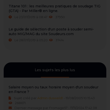
Titane 101 : les meilleures pratiques de soudage TIG
(GTA) - Par Miller® en ligne.
Le 23/07/2019 à 08:47
37950
Le guide de sélection d'un poste à souder semi-
auto MIG/MAG du site Soudeurs.com
Le 28/07/2019 à 05:20
37414
Les sujets les plus lus
Salaire moyen ou taux horaire moyen d'un soudeur
en France ?
Sujet créé par
Admin dusweld1
- 19/08/2005 10:15:43
268671
Dernier message par Fromage57 - 17/11/2024 17:42:38