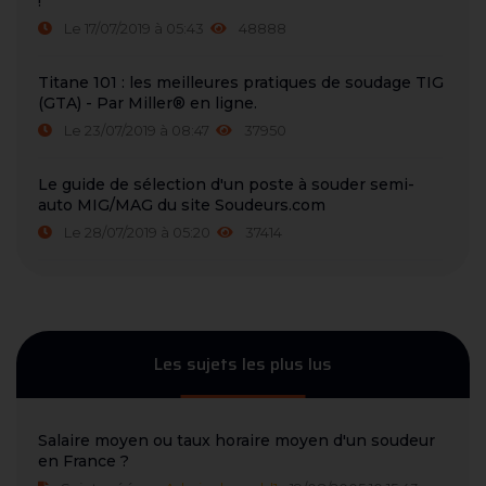
!
Le 17/07/2019 à 05:43
48888
Titane 101 : les meilleures pratiques de soudage TIG
(GTA) - Par Miller® en ligne.
Le 23/07/2019 à 08:47
37950
Le guide de sélection d'un poste à souder semi-
auto MIG/MAG du site Soudeurs.com
Le 28/07/2019 à 05:20
37414
Les sujets les plus lus
Salaire moyen ou taux horaire moyen d'un soudeur
en France ?