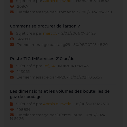
Sujet créé par
Admin dusweld1
- 19/08/2005 10:15:43
268671
Dernier message par Fromage57 - 17/11/2024 17:42:38
Comment se procurer de l'argon ?
Sujet créé par
marco5
- 12/03/2006 07:34:23
145668
Dernier message par tangi29 - 30/08/2011 13:48:20
Poste TIG IMServices 210 ac/dc
Sujet créé par
Tof_24
- 11/01/2014 17:49:45
143055
Dernier message par RP26 - 13/03/2021 10:53:54
Les dimensions et les volumes des bouteilles de
gaz de soudage
Sujet créé par
Admin dusweld1
- 18/08/2007 12:25:10
108854
Dernier message par julientoulouse - 07/07/2024
14:54:26