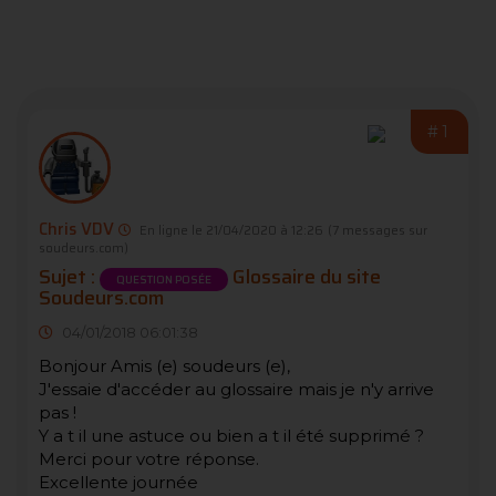
#1
Chris VDV
En ligne le 21/04/2020 à 12:26
(7 messages sur
soudeurs.com)
Sujet :
Glossaire du site
QUESTION POSÉE
Soudeurs.com
04/01/2018 06:01:38
Bonjour Amis (e) soudeurs (e),
J'essaie d'accéder au glossaire mais je n'y arrive
pas !
Y a t il une astuce ou bien a t il été supprimé ?
Merci pour votre réponse.
Excellente journée