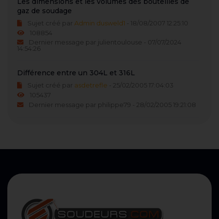
Les dimensions et les volumes des bouteilles de
gaz de soudage
Sujet créé par
Admin dusweld1
- 18/08/2007 12:25:10
108854
Dernier message par julientoulouse - 07/07/2024
14:54:26
Différence entre un 304L et 316L
Sujet créé par
asdetrefle
- 25/02/2005 17:04:03
105437
Dernier message par philippe79 - 28/02/2005 19:21:08