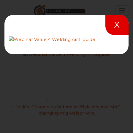
X
Vidéo: Changer sa bobine
de fil du dévidoir MAG -
changing mig welder wire
Forums
Dernières Vidéos Ajoutées
Vidéo: Changer sa bobine de fil du dévidoir MAG -
changing mig welder wire