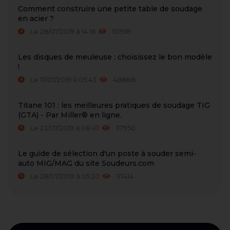
Comment construire une petite table de soudage
en acier ?
Le 28/07/2019 à 14:16
50918
Les disques de meuleuse : choisissez le bon modèle
!
Le 17/07/2019 à 05:43
48888
Titane 101 : les meilleures pratiques de soudage TIG
(GTA) - Par Miller® en ligne.
Le 23/07/2019 à 08:47
37950
Le guide de sélection d'un poste à souder semi-
auto MIG/MAG du site Soudeurs.com
Le 28/07/2019 à 05:20
37414