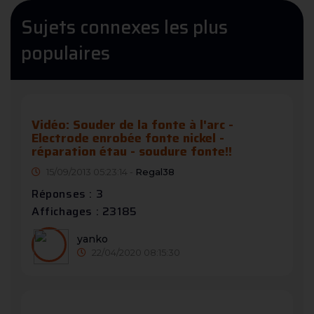
Sujets connexes les plus
populaires
Vidéo: Souder de la fonte à l'arc -
Electrode enrobée fonte nickel -
réparation étau - soudure fonte!!
15/09/2013 05:23:14 -
Regal38
Réponses : 3
Affichages : 23185
yanko
22/04/2020 08:15:30