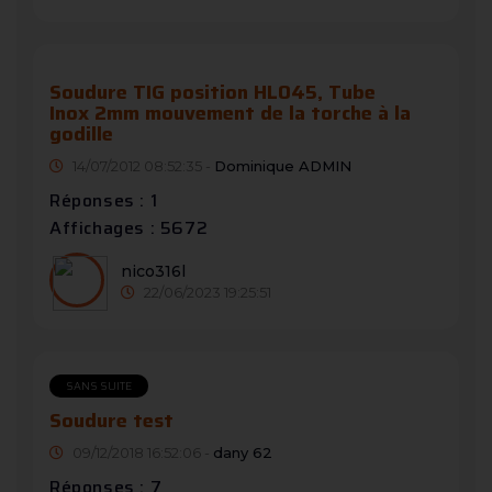
Soudure TIG position HLO45, Tube
Inox 2mm mouvement de la torche à la
godille
14/07/2012 08:52:35 -
Dominique ADMIN
Réponses : 1
Affichages : 5672
nico316l
22/06/2023 19:25:51
SANS SUITE
Soudure test
09/12/2018 16:52:06 -
dany 62
Réponses : 7