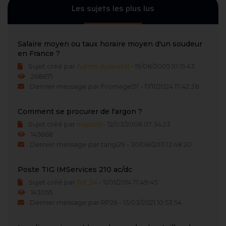
Les sujets les plus lus
Salaire moyen ou taux horaire moyen d'un soudeur
en France ?
Sujet créé par
Admin dusweld1
- 19/08/2005 10:15:43
268671
Dernier message par Fromage57 - 17/11/2024 17:42:38
Comment se procurer de l'argon ?
Sujet créé par
marco5
- 12/03/2006 07:34:23
145668
Dernier message par tangi29 - 30/08/2011 13:48:20
Poste TIG IMServices 210 ac/dc
Sujet créé par
Tof_24
- 11/01/2014 17:49:45
143055
Dernier message par RP26 - 13/03/2021 10:53:54