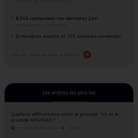
5 inscrits les 7 derniers jours
6745 connexions ces dernières 24h
6739 visiteurs
6 membres
0 membres inscrits et 313 visiteurs connectés
Afficher toute l'activité du forum
Les articles les plus lus
Quelle(s) différence(s) entre le procédé TIG et le
procédé MIG/MAG ?
Le 25/07/2019 à 19:00
150783