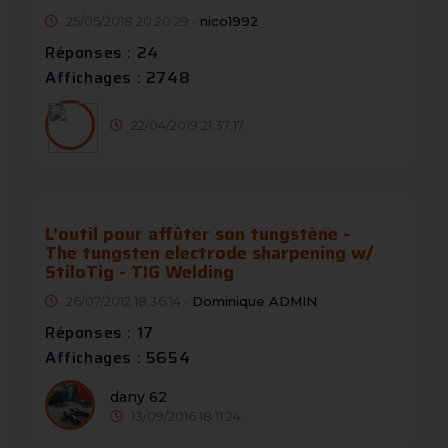
25/05/2018 20:20:29 -
nico1992
Réponses : 24
Affichages : 2748
22/04/2019 21:37:17
L'outil pour affûter son tungstène -
The tungsten electrode sharpening w/
StiloTig - TIG Welding
26/07/2012 18:36:14 -
Dominique ADMIN
Réponses : 17
Affichages : 5654
dany 62
13/09/2016 18:11:24