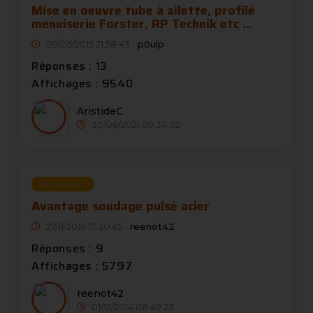
Mise en oeuvre tube à ailette, profilé
menuiserie Forster, RP Technik etc ...
09/05/2015 21:58:43 -
p0ulp
Réponses : 13
Affichages : 9540
AristideC
30/06/2021 09:34:02
RECHERCHE
Avantage soudage pulsé acier
27/11/2014 17:30:45 -
reenot42
Réponses : 9
Affichages : 5797
reenot42
01/12/2014 08:49:23