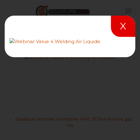
X
Soudure verticale
montante MAG fil fourré
sans gaz 114
Forums
Recherche de ressources techniques et didactiques
Soudure verticale montante MAG fil fourré sans gaz
114