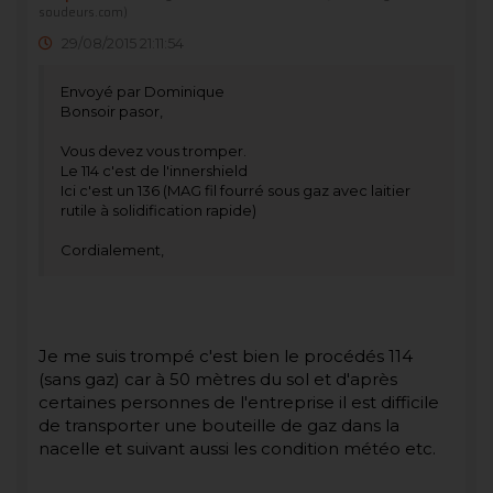
soudeurs.com)
29/08/2015 21:11:54
Envoyé par Dominique
Bonsoir pasor,
Vous devez vous tromper.
Le 114 c'est de l'innershield
Ici c'est un 136 (MAG fil fourré sous gaz avec laitier
rutile à solidification rapide)
Cordialement,
Je me suis trompé c'est bien le procédés 114
(sans gaz) car à 50 mètres du sol et d'après
certaines personnes de l'entreprise il est difficile
de transporter une bouteille de gaz dans la
nacelle et suivant aussi les condition météo etc.