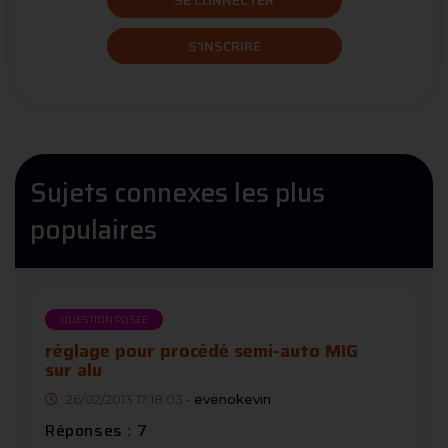
SE CONNECTER
S'INSCRIRE
Sujets connexes les plus
populaires
QUESTION POSÉE
réglage pour procédé semi-auto MIG
sur alu
26/02/2013 17:18:03 -
evenokevin
Réponses : 7