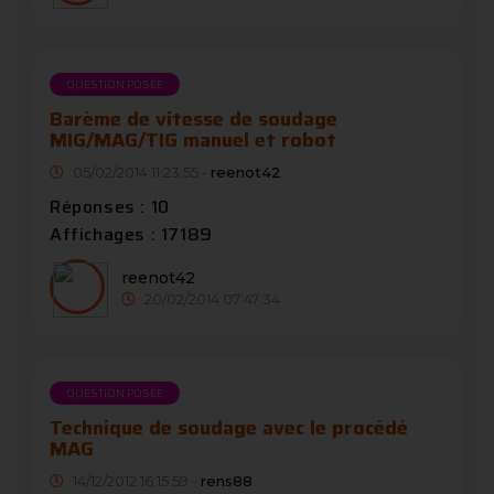
QUESTION POSÉE
Barème de vitesse de soudage
MIG/MAG/TIG manuel et robot
05/02/2014 11:23:55 -
reenot42
Réponses : 10
Affichages : 17189
reenot42
20/02/2014 07:47:34
QUESTION POSÉE
Technique de soudage avec le procédé
MAG
14/12/2012 16:15:59 -
rens88