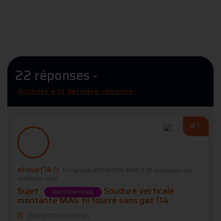
22 réponses -
Accéder à la dernière réponse
#1
afiquet14
En ligne le 05/09/2015 à 09:11
(8 messages sur
soudeurs.com)
Sujet :
Soudure verticale
QUESTION POSÉE
montante MAG fil fourré sans gaz 114
28/08/2015 20:59:20