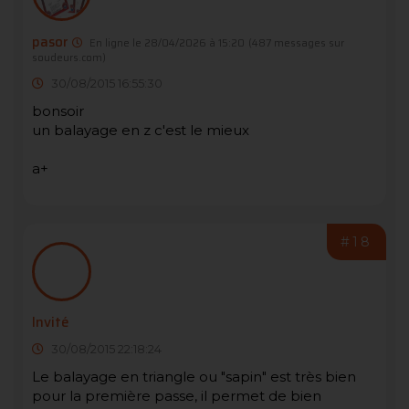
pasor
En ligne le 28/04/2026 à 15:20
(487 messages sur
soudeurs.com)
30/08/2015 16:55:30
bonsoir
un balayage en z c'est le mieux
a+
#18
Invité
30/08/2015 22:18:24
Le balayage en triangle ou "sapin" est très bien
pour la première passe, il permet de bien