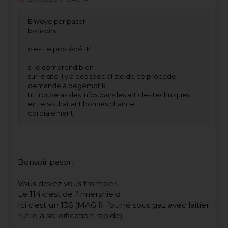
Envoyé par pasor
bonsoirs
c'est le procédé 114
si je comprend bien
sur le site il y a des spécialiste de ce procede
demande à begemotik
tu trouveras des infos dans les articles techniques
en te souhaitant bonnes chance
cordialement
Bonsoir pasor,
Vous devez vous tromper.
Le 114 c'est de l'innershield
Ici c'est un 136 (MAG fil fourré sous gaz avec laitier
rutile à solidification rapide)