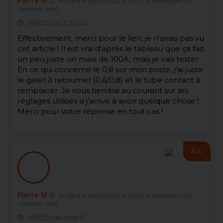
Pierre.M
En ligne le 06/04/2012 à 00:23
(4 messages sur
soudeurs.com)
28/12/2006 11:20:40
Effectivement, merci pour le lien, je n'avais pas vu
cet article ! Il est vrai d'après le tableau que ça fait
un peu juste un maxi de 100A, mais je vais tester.
En ce qui concerne le 0,8 sur mon poste, j'ai juste
le galet à retourner (0,6/0,8) et le tube contact à
remplacer. Je vous tiendrai au courant sur les
réglages utilisés si j'arrive à avori quelque chose !
Merci pour votre réponse en tout cas !
#4
Pierre.M
En ligne le 06/04/2012 à 00:23
(4 messages sur
soudeurs.com)
29/12/2006 19:49:17