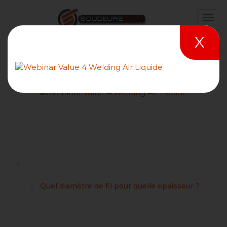
X
Quel diamètre de fil pour
quelle épaisseur ?
Forums
Procédé de soudage MIG / MAG / 114 / 131 / 135 / 136 /
138 Forum
Quel diamètre de fil pour quelle épaisseur ?