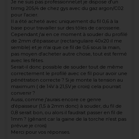
Je ne suis pas professionnel,et je dispose d'un
trimig 205/4 de chez gys avec du gaz argon/C02
pour l'acier.
Il a été acheté avec uniquement du fil 0,6 à la
base pour travailler sur des tôles de carosserie.
Cependant j'ai en ce moment à souder du profilé
de 2mm d'épaisseur (rectangulaire 40x20 il me
semble) et je n'ai que ce fil de 0,6 sous la main,
pas moyen d'acheter autre chose, tout est fermé
avec les fêtes.
Serait-il donc possible de souder tout de même
correctement le profilé avec ce fil pour avoir une
pénétration correcte ? Si je monte la tension au
maximum ( de 14V à 21,5V je crois) cela pourrait
convenir ?
Aussi, comme j'aurais encore ce genre
d'épaisseur (1,5 à 2mm donc) à souder, du fil de
0,8 serait bon, ou alors il faudrait passer en fil de
1mm ? (gênant car la gaine de la torche n'est pas
prévue je crois)
Merci pour vos réponses.