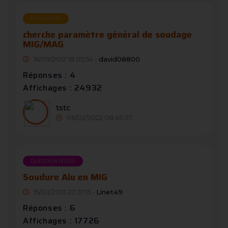
RECHERCHE
cherche paramètre général de soudage
MIG/MAG
16/09/2012 18:05:54 -
david08800
Réponses : 4
Affichages : 24932
tstc
06/02/2022 08:45:07
QUESTION POSÉE
Soudure Alu en MIG
15/03/2013 20:31:15 -
Linet49
Réponses : 6
Affichages : 17726