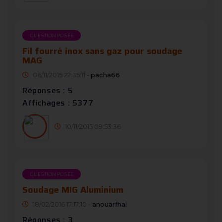
QUESTION POSÉE
Fil fourré inox sans gaz pour soudage
MAG
06/11/2015 22:35:11 -
pacha66
Réponses : 5
Affichages : 5377
10/11/2015 09:53:36
QUESTION POSÉE
Soudage MIG Aluminium
18/02/2016 17:17:10 -
anouarfhal
Réponses : 3