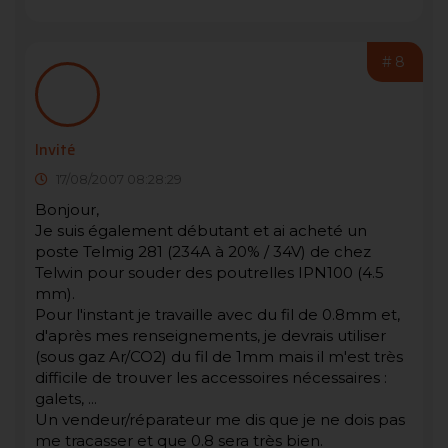
#8
Invité
17/08/2007 08:28:29
Bonjour,
Je suis également débutant et ai acheté un
poste Telmig 281 (234A à 20% / 34V) de chez
Telwin pour souder des poutrelles IPN100 (4.5
mm).
Pour l'instant je travaille avec du fil de 0.8mm et,
d'après mes renseignements, je devrais utiliser
(sous gaz Ar/CO2) du fil de 1mm mais il m'est très
difficile de trouver les accessoires nécessaires :
galets, ...
Un vendeur/réparateur me dis que je ne dois pas
me tracasser et que 0.8 sera très bien.